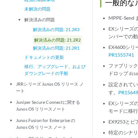
一般的な
未解決の問題
MPPE-Sen
解決済みの問題
play_arrow
EXシリーズのス
解決済みの問題: 21.2R3
ンバーでの
解決済みの問題: 21.2R2
EX4600
解決済みの問題: 21.2R1
PR1555741
ドキュメントの更新
ファブリック
移行、アップグレード、および
ドロップ
ダウングレードの手順
disa
JRRシリーズ Junos OS リリース ノ
設定されてい
play_arrow
ート
す。
PR1564
Juniper Secure Connectに関する
EXシリーズ
play_arrow
Junos OS リリースノート
モードに移行
Junos Fusion for Enterprise の
play_arrow
EX9253
Junos OS リリース ノート
特定のシナリ