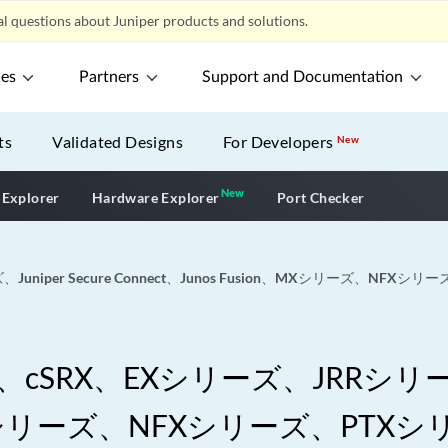
l questions about Juniper products and solutions.
ces
Partners
Support and Documentation
ts
Validated Designs
For Developers
New
New
New application
 Explorer
Hardware Explorer
Port Checker
niper Secure Connect、Junos Fusion、MXシリーズ、NF
SRX、EXシリーズ、JRRシリーズ、Ju
on、MXシリーズ、NFXシリーズ、PT