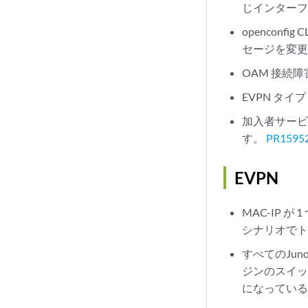
じインターフ
openconf
セージを変
OAM 接続障
EVPN タ
加入者サー
す。
PR1595
EVPN
MAC-IP 
シナリオで
すべてのJu
ジンのスイッ
になってい