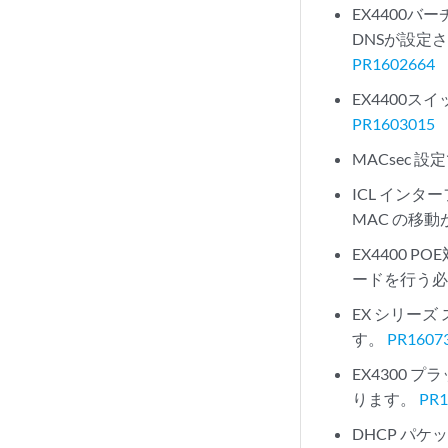
EX4400
DNSが設定さ
PR1602664
EX4400ス
PR1603015
MACsec 
ICL インタ
MAC の移
EX4400 
ードを行う
EX シリー
す。
PR1607
EX4300
ります。
PR1
DHCP パケ