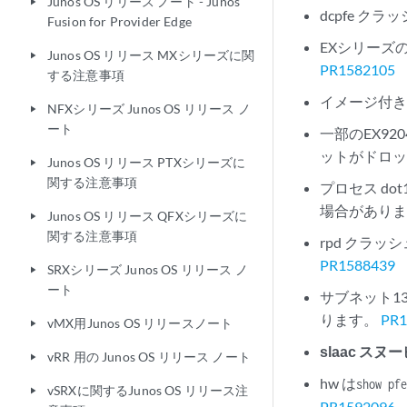
Junos OS リリース ノート - Junos
play_arrow
dcpfe ク
Fusion for Provider Edge
EXシリーズ
Junos OS リリース MXシリーズに関
play_arrow
PR1582105
する注意事項
イメージ付き
NFXシリーズ Junos OS リリース ノ
play_arrow
ート
一部のEX9
ットがドロ
Junos OS リリース PTXシリーズに
play_arrow
関する注意事項
プロセス do
場合があり
Junos OS リリース QFXシリーズに
play_arrow
関する注意事項
rpd クラ
PR1588439
SRXシリーズ Junos OS リリース ノ
play_arrow
ート
サブネット1
ります。
PR1
vMX用Junos OS リリースノート
play_arrow
slaac スヌ
vRR 用の Junos OS リリース ノート
play_arrow
hw は
show pf
vSRXに関するJunos OS リリース注
play_arrow
PR1592096