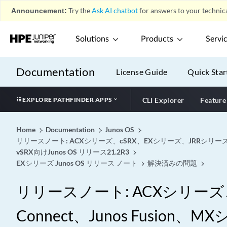
Announcement:
Try the
Ask AI chatbot
for answers to your technica
Solutions
Products
Servi
Documentation
License Guide
Quick Star
EXPLORE PATHFINDER APPS
CLI Explorer
Feature
Home
Documentation
Junos OS
リリースノート: ACXシリーズ、cSRX、EXシリーズ、JRRシリーズ、Ju
vSRX向けJunos OS リリース21.2R3
EXシリーズ Junos OS リリース ノート
解決済みの問題
リリースノート: ACXシリーズ、c
Connect、Junos Fusi