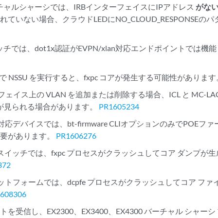
バーチャルシャーシでは、IRBインターフェイスにIPアドレス
がな
れていない場合、クラウドLEDにNO_CLOUD_RESPONSE
イッチでは、dot1x認証がEVPN/xlan対応エンドポイントで
設定で NSSU を実行すると、fxpc コアが発生する可能性がありま
ーフェイス上の VLAN を追加または削除する場合、ICL と MC-
動が見られる場合があります。
PR1605234
POE対応デバイスでは、bt-firmware CLIオプションのみでPO
必要があります。
PR1606276
ズ スイッチでは、fxpc プロセスがクラッシュしてコア ダンプ
372
 プラットフォームでは、dcpfe プロセスがクラッシュしてコア 
608306
ットを受信し、EX2300、EX3400、EX4300 バーチャル シャ