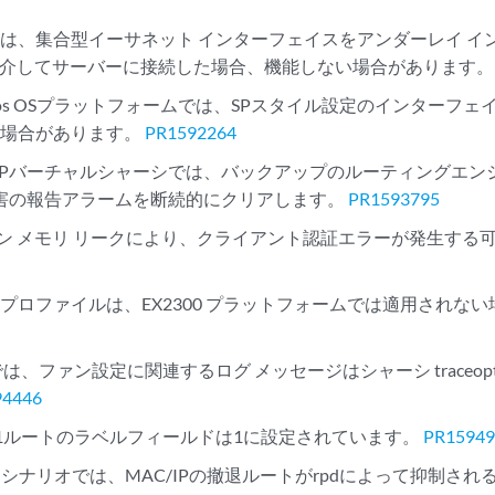
レーは、集合型イーサネット インターフェイスをアンダーレイ 
トを介してサーバーに接続した場合、機能しない場合があります
nos OSプラットフォームでは、SPスタイル設定のインターフェ
い場合があります。
PR1592264
-48MPバーチャルシャーシでは、バックアップのルーティングエ
 障害の報告アラームを断続的にクリアします。
PR1593795
デーモン メモリ リークにより、クライアント認証エラーが発生す
プロファイルは、EX2300 プラットフォームでは適用されな
VC では、ファン設定に関連するログ メッセージはシャーシ traceop
94446
プ1ルートのラベルフィールドは1に設定されています。
PR15949
LANシナリオでは、MAC/IPの撤退ルートがrpdによって抑制さ