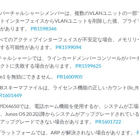
バーチャルシャーシメンバーは、複数のVLANユニットの一部
トインターフェイスからVLANユニットを削除した後、プライ
とがあります。
PR1598346
すべてのアクティブインターフェイスが不安定な場合、メモリリーク
ュする可能性があります。
PR1599094
バーチャルシャーシでは、ラインカードメンバーコンソールがバ
レクトに失敗する場合があります。
PR1599625
em1 を無効にできません。
PR1600905
PVIDBスキーマファイルは、ライセンス機能の正しいカウント(lic_f
R1601449
およびEX4650では、電話ホーム機能を使用するか、システムが
、Junos OS 20.2以降からシステムがアップグレードされて
をアップグレードできない場合があります。
PR1601722
VC プラットフォームでは、ARP が解決されない場合があります。