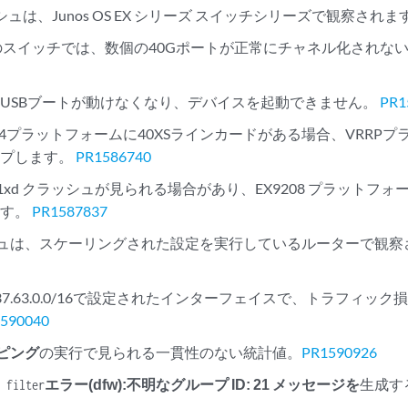
ラッシュは、Junos OS EX シリーズ スイッチシリーズで観察され
のスイッチでは、数個の40Gポートが正常にチャネル化されな
USBブートが動けなくなり、デバイスを起動できません。
PR1
204プラットフォームに40XSラインカードがある場合、VRRP
ップします。
PR1586740
t1xd クラッシュが見られる場合があり、EX9208 プラット
ます。
PR1587837
ッシュは、スケーリングされた設定を実行しているルーターで観
37.63.0.0/16で設定されたインターフェイスで、トラフィッ
590040
ーピング
の実行で見られる一貫性のない統計値。
PR1590926
エラー(dfw):不明なグループ ID: 21 メッセージを
生成す
e filter