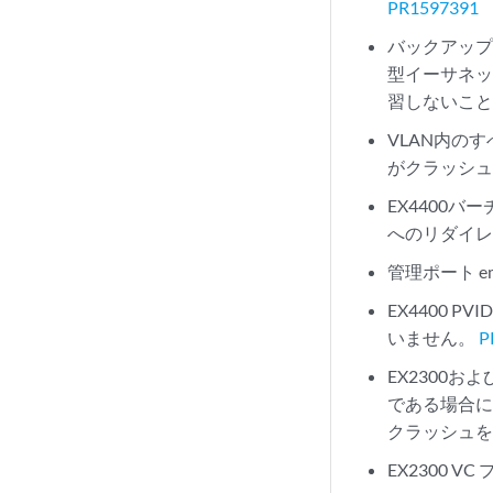
PR1597391
バックアップ
型イーサネッ
習しないこ
VLAN内の
がクラッシ
EX4400
へのリダイ
管理ポート 
EX4400 
いません。
P
EX2300
である場合に
クラッシュ
EX2300 