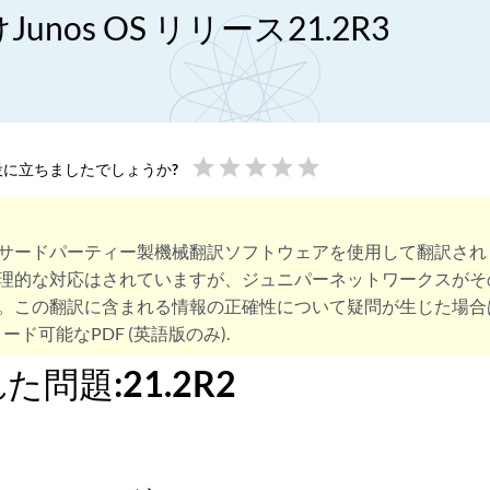
unos OS リリース21.2R3
star
star
star
star
star
に立ちましたでしょうか?
サードパーティー製機械翻訳ソフトウェアを使用して翻訳され
理的な対応はされていますが、ジュニパーネットワークスがそ
。この翻訳に含まれる情報の正確性について疑問が生じた場合
ード可能なPDF (英語版のみ).
問題:21.2R2