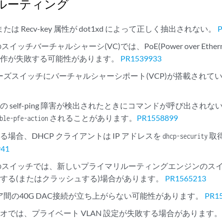
ルーティング
d または Recv-key 属性が dot1xd によって正しく抽出されない。
イッチバーチャルシャーシ(VC)では、PoE(Power over Ethe
動作が失敗する可能性があります。
PR1539933
シリーズスイッチにバーチャルシャーシポート(VCP)が搭載され
の self-ping 障害が検出されたときにコマンドが呼び出され
されることがあります。
PR1558899
ble-pfe-action
る場合、DHCP クライアントは IP アドレスを
取
dhcp-security
941
のスイッチでは、新しいプライマリルーティングエンジンのスイ
する(またはクラッシュする)場合があります。
PR1565213
とピア間の40G DAC接続が立ち上がらない可能性があります。
PR1
オでは、プライベート VLAN 設定が失敗する場合があります