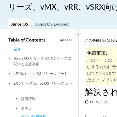
リーズ、vMX、vRR、vSRX向けJ
Junos OS
Junos OS Evolved
keyboard_arrow_left
Table of Contents
Expand all
この機械翻訳はお役
紹介
免責事項:
Junos OS リリース ACXシリーズに
play_arrow
このページは、
関する注意事項
供するために合
はできかねます
cSRXのJunos OS リリースノート
play_arrow
ださい. ダウンロ
EXシリーズ Junos OS リリース ノー
play_arrow
解決された
ト
新着情報
play_arrow
08-Nov-21
date_range
変更点
play_arrow
既知の制限事項