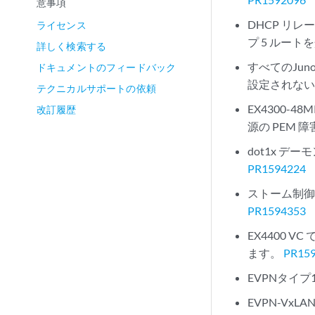
意事項
DHCP リ
ライセンス
プ 5 ルー
詳しく検索する
すべてのJu
ドキュメントのフィードバック
設定されな
テクニカルサポートの依頼
EX4300
改訂履歴
源の PEM
dot1x 
PR1594224
ストーム制御
PR1594353
EX4400 
ます。
PR15
EVPNタイ
EVPN-Vx