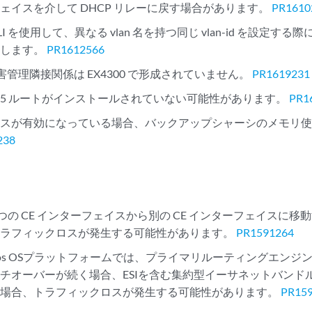
ェイスを介して DHCP リレーに戻す場合があります。
PR1610
ig CLI を使用して、異なる vlan 名を持つ同じ vlan-id を設定
更します。
PR1612566
害管理隣接関係は EX4300 で形成されていません。
PR1619231
イプ 5 ルートがインストールされていない可能性があります。
PR1
ビスが有効になっている場合、バックアップシャーシのメモリ
238
が 1 つの CE インターフェイスから別の CE インターフェイスに移動
トラフィックロスが発生する可能性があります。
PR1591264
nos OSプラットフォームでは、プライマリルーティングエン
チオーバーが続く場合、ESIを含む集約型イーサネットバンド
る場合、トラフィックロスが発生する可能性があります。
PR15