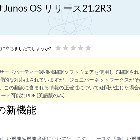
unos OS リリース21.2R3
star
star
star
star
star
に立ちましたでしょうか?
サードパーティー製機械翻訳ソフトウェアを使用して翻訳され
理的な対応はされていますが、ジュニパーネットワークスがそ
。この翻訳に含まれる情報の正確性について疑問が生じた場合
ード可能なPDF (英語版のみ).
2 の新機能
新しい機能や機能強化については、このリリースの「新しい機能」