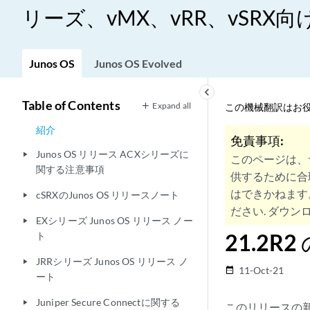
リーズ、vMX、vRR、vSRX向けJ
Junos OS
Junos OS Evolved
keyboard_arrow_left
Table of Contents
Expand all
この機械翻訳はお役
紹介
免責事項:
Junos OS リリース ACXシリーズに
play_arrow
このページは、
関する注意事項
供するために合
はできかねます
cSRXのJunos OS リリースノート
play_arrow
ださい. ダウンロ
EXシリーズ Junos OS リリース ノー
play_arrow
21.2R
ト
JRRシリーズ Junos OS リリース ノ
play_arrow
11-Oct-21
date_range
ート
Juniper Secure Connectに関する
play_arrow
このリリースの