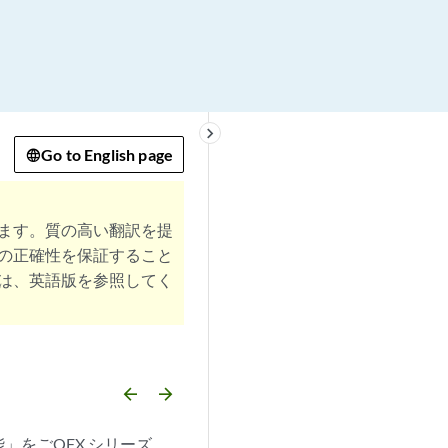
keyboard_arrow_right
Go to English page
ます。質の高い翻訳を提
の正確性を保証すること
は、英語版を参照してく
arrow_backward
arrow_forward
をごQFX シリーズ。