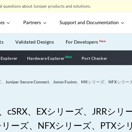
l questions about Juniper products and solutions.
ces
Partners
Support and Documentation
ts
Validated Designs
For Developers
New
New
New application
 Explorer
Hardware Explorer
Port Checker
niper Secure Connect、Junos Fusion、MXシリーズ、NF
SRX、EXシリーズ、JRRシリーズ、Ju
on、MXシリーズ、NFXシリーズ、PT