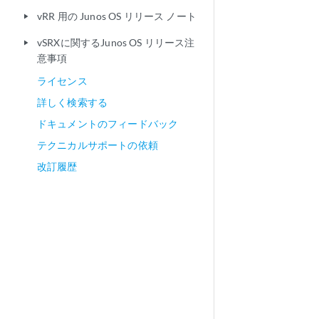
vRR 用の Junos OS リリース ノート
play_arrow
vSRXに関するJunos OS リリース注
play_arrow
意事項
ライセンス
詳しく検索する
ドキュメントのフィードバック
テクニカルサポートの依頼
改訂履歴