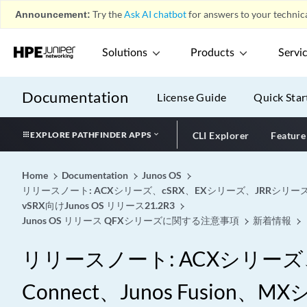
Announcement:
Try the
Ask AI chatbot
for answers to your technica
Solutions
Products
Servi
Documentation
License Guide
Quick Star
EXPLORE PATHFINDER APPS
CLI Explorer
Feature
Home
Documentation
Junos OS
リリースノート: ACXシリーズ、cSRX、EXシリーズ、JRRシリーズ、Ju
vSRX向けJunos OS リリース21.2R3
Junos OS リリース QFXシリーズに関する注意事項
新着情報
リリースノート: ACXシリーズ、c
Connect、Junos Fusi