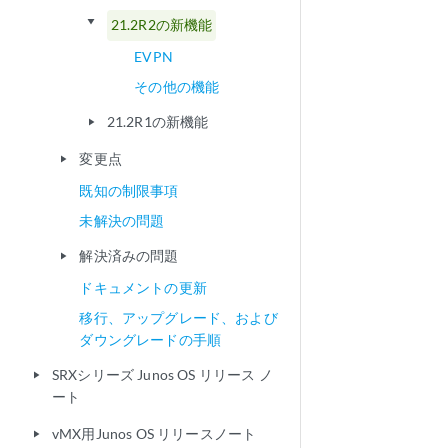
play_arrow
21.2R2の新機能
EVPN
その他の機能
21.2R1の新機能
play_arrow
変更点
play_arrow
既知の制限事項
未解決の問題
解決済みの問題
play_arrow
ドキュメントの更新
移行、アップグレード、および
ダウングレードの手順
SRXシリーズ Junos OS リリース ノ
play_arrow
ート
vMX用Junos OS リリースノート
play_arrow