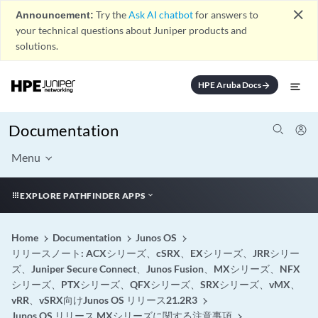
close
Announcement:
Try the
Ask AI chatbot
for answers to
your technical questions about Juniper products and
solutions.
HPE Aruba Docs
arrow_forward
Documentation
Menu
EXPLORE PATHFINDER APPS
Home
Documentation
Junos OS
リリースノート: ACXシリーズ、cSRX、EXシリーズ、JRRシリー
ズ、Juniper Secure Connect、Junos Fusion、MXシリーズ、NFX
シリーズ、PTXシリーズ、QFXシリーズ、SRXシリーズ、vMX、
vRR、vSRX向けJunos OS リリース21.2R3
Junos OS リリース MXシリーズに関する注意事項