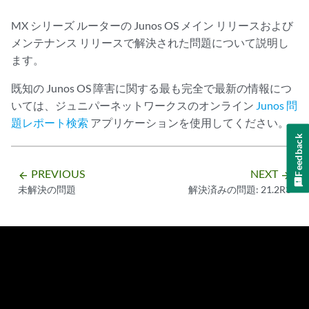
MX シリーズ ルーターの Junos OS メイン リリースおよび
メンテナンス リリースで解決された問題について説明し
ます。
既知の Junos OS 障害に関する最も完全で最新の情報につ
いては、ジュニパーネットワークスのオンライン
Junos 問
題レポート検索
アプリケーションを使用してください。
Feedback
PREVIOUS
NEXT
arrow_backward
arrow_forward
未解決の問題
解決済みの問題: 21.2R3