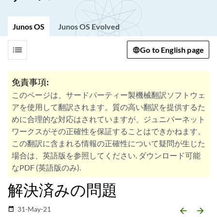
Junos OS
Junos OS Evolved
list
Go to English page
免責事項:
このページは、サードパーティー製機械翻訳ソフトウェ
アを使用して翻訳されます。質の高い翻訳を提供するた
めに合理的な対応はされていますが、ジュニパーネット
ワークスがその正確性を保証することはできかねます。
この翻訳に含まれる情報の正確性について疑問が生じた
場合は、英語版を参照してください. ダウンロード可能
なPDF (英語版のみ).
解決済みの問題
31-May-21
date_range
arrow_backward
arrow_forward