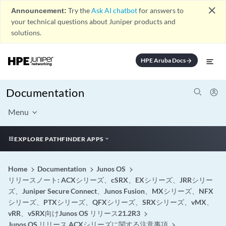
close
Announcement:
Try the
Ask AI chatbot
for answers to
your technical questions about Juniper products and
solutions.
HPE Aruba Docs
arrow_forward
Documentation
Menu
EXPLORE PATHFINDER APPS
Home
Documentation
Junos OS
リリースノート: ACXシリーズ、cSRX、EXシリーズ、JRRシリー
ズ、Juniper Secure Connect、Junos Fusion、MXシリーズ、NFX
シリーズ、PTXシリーズ、QFXシリーズ、SRXシリーズ、vMX、
vRR、vSRX向けJunos OS リリース21.2R3
Junos OS リリース ACXシリーズに関する注意事項