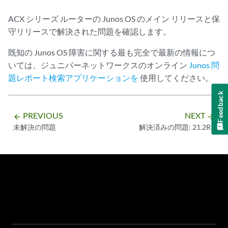
ACX シリーズ ルーターの Junos OS のメイン リリースと保
守リリースで解決された問題を確認します。
既知の Junos OS 障害に関する最も完全で最新の情報につ
いては、ジュニパーネットワークスのオンライン
Junos 問
題レポート検索アプリケーションを
使用してください。
Feedback
PREVIOUS
NEXT
arrow_backward
arrow_forward
未解決の問題
解決済みの問題: 21.2R3