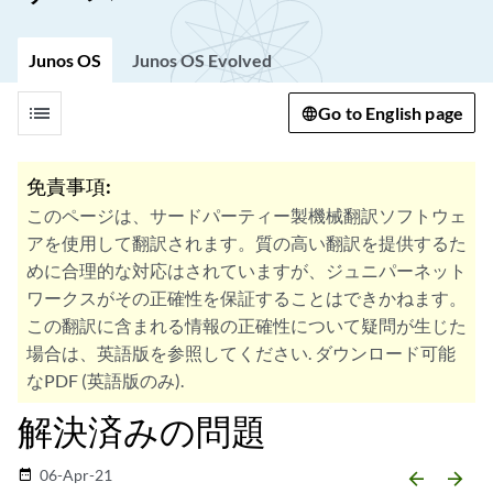
Junos OS
Junos OS Evolved
list
Go to English page
免責事項:
このページは、サードパーティー製機械翻訳ソフトウェ
アを使用して翻訳されます。質の高い翻訳を提供するた
めに合理的な対応はされていますが、ジュニパーネット
ワークスがその正確性を保証することはできかねます。
この翻訳に含まれる情報の正確性について疑問が生じた
場合は、英語版を参照してください. ダウンロード可能
なPDF (英語版のみ).
解決済みの問題
06-Apr-21
date_range
arrow_backward
arrow_forward