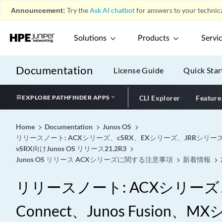
Announcement:
Try the
Ask AI chatbot
for answers to your technica
Solutions
Products
Servi
Documentation
License Guide
Quick Star
EXPLORE PATHFINDER APPS
CLI Explorer
Feature
Home
Documentation
Junos OS
リリースノート: ACXシリーズ、cSRX、EXシリーズ、JRRシリーズ、Ju
vSRX向けJunos OS リリース21.2R3
Junos OS リリース ACXシリーズに関する注意事項
新着情報
リリースノート: ACXシリーズ、c
Connect、Junos Fusi