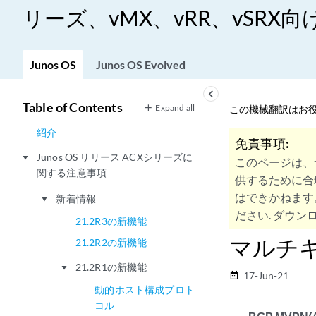
リーズ、vMX、vRR、vSRX向けJ
Junos OS
Junos OS Evolved
keyboard_arrow_left
Table of Contents
Expand all
この機械翻訳はお役
紹介
免責事項:
Junos OS リリース ACXシリーズに
play_arrow
このページは、
関する注意事項
供するために合
はできかねます
新着情報
play_arrow
ださい. ダウンロ
21.2R3の新機能
マルチ
21.2R2の新機能
21.2R1の新機能
play_arrow
17-Jun-21
date_range
動的ホスト構成プロト
コル