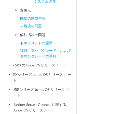
システム管理
変更点
play_arrow
既知の制限事項
未解決の問題
解決済みの問題
play_arrow
ドキュメントの更新
移行、アップグレード、および
ダウングレードの手順
cSRXのJunos OS リリースノート
play_arrow
EXシリーズ Junos OS リリース ノー
play_arrow
ト
JRRシリーズ Junos OS リリース ノ
play_arrow
ート
Juniper Secure Connectに関する
play_arrow
Junos OS リリースノート