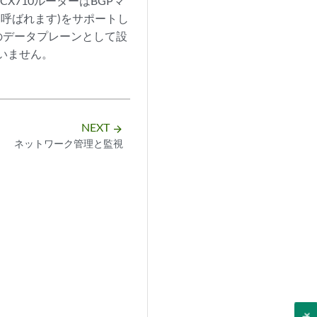
、ACX710ルーターはBGPマ
とも呼ばれます)をサポートし
Nのデータプレーンとして設
ていません。
NEXT
arrow_forward
ネットワーク管理と監視