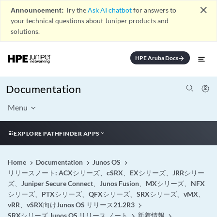
close
Announcement:
Try the
Ask AI chatbot
for answers to
your technical questions about Juniper products and
solutions.
HPE Aruba Docs
arrow_forward
Documentation
Menu
EXPLORE PATHFINDER APPS
Home
Documentation
Junos OS
リリースノート: ACXシリーズ、cSRX、EXシリーズ、JRRシリー
ズ、Juniper Secure Connect、Junos Fusion、MXシリーズ、NFX
シリーズ、PTXシリーズ、QFXシリーズ、SRXシリーズ、vMX、
vRR、vSRX向けJunos OS リリース21.2R3
SRXシリーズ Junos OS リリース ノート
新着情報