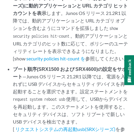
ーズ)に動的アプリケーションと URL カテゴリ ヒット
カウントを表示
します。Junos OS リリース 21.2R1 以
降では、動的アプリケーションと URL カテゴリ オプ
ションを含むようにコマンドを拡張しました
show
。動的アプリケーションと
security policies hit-count
URL カテゴリのヒット数に応じて、ポリシーのユーテ
ィリティ レートを表示できるようになりました。
[show
security policies hit-count を
参照してください。
Feedback
ブート順序(SRX1500 および SRX4600)の設定をサポ
ート
—Junos OS リリース 21.2R1 以降では、電源を入
れずに USB デバイスからセキュリティ デバイスを再
起動することを選択できます。設定ステートメントを
使用して、USBからデバイス
request system reboot usb
を再起動します。このステートメントを使用すると、
セキュリティ デバイスは、ソフト リブートで新しい
USB デバイスを検出できます。
[
リクエストシステムの再起動usb(SRXシリーズ)
を参