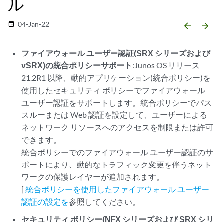
ル
04-Jan-22
date_range
arrow_backward
arrow_forward
ファイアウォール ユーザー認証(SRX シリーズおよび
vSRX)の統合ポリシーサポート
:Junos OS リリース
21.2R1 以降、動的アプリケーション(統合ポリシー)を
使用したセキュリティ ポリシーでファイアウォール
ユーザー認証をサポートします。統合ポリシーでパス
スルーまたは Web 認証を設定して、ユーザーによる
ネットワーク リソースへのアクセスを制限または許可
できます。
統合ポリシーでのファイアウォール ユーザー認証のサ
ポートにより、動的なトラフィック変更を伴うネット
ワークの保護レイヤーが追加されます。
[
統合ポリシーを使用したファイアウォール ユーザー
認証の設定を
参照してください。
セキュリティ ポリシー(NFX シリーズおよび SRX シリ