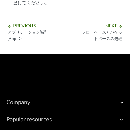
照してください。
PREVIOUS
NEXT
arrow_backward
arrow_forward
アプリケーション識別
フローベースとパケッ
(AppID)
トベースの処理
Company
Popular resources