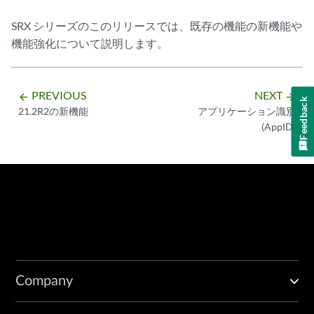
SRX シリーズのこのリリースでは、既存の機能の新機能や
機能強化について説明します。
PREVIOUS
NEXT
arrow_backward
arrow_forward
Feedback
21.2R2の新機能
アプリケーション識別
(AppID)
Company