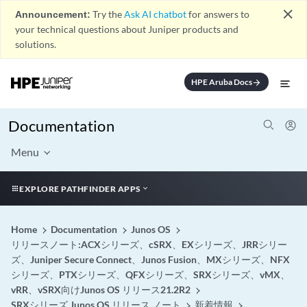
close
Announcement:
Try the
Ask AI chatbot
for answers to
your technical questions about Juniper products and
solutions.
HPE Aruba Docs
arrow_forward
Documentation
Menu
EXPLORE PATHFINDER APPS
Home
Documentation
Junos OS
リリースノート:ACXシリーズ、cSRX、EXシリーズ、JRRシリー
ズ、Juniper Secure Connect、Junos Fusion、MXシリーズ、NFX
シリーズ、PTXシリーズ、QFXシリーズ、SRXシリーズ、vMX、
vRR、vSRX向けJunos OS リリース21.2R2
SRXシリーズ Junos OS リリース ノート
新着情報