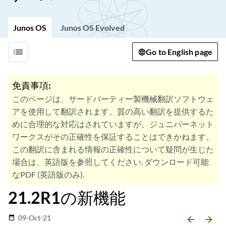
Junos OS
Junos OS Evolved
list
Go to English page
免責事項:
このページは、サードパーティー製機械翻訳ソフトウェ
アを使用して翻訳されます。質の高い翻訳を提供するた
めに合理的な対応はされていますが、ジュニパーネット
ワークスがその正確性を保証することはできかねます。
この翻訳に含まれる情報の正確性について疑問が生じた
場合は、英語版を参照してください. ダウンロード可能
なPDF (英語版のみ).
21.2R1の新機能
09-Oct-21
date_range
arrow_backward
arrow_forward