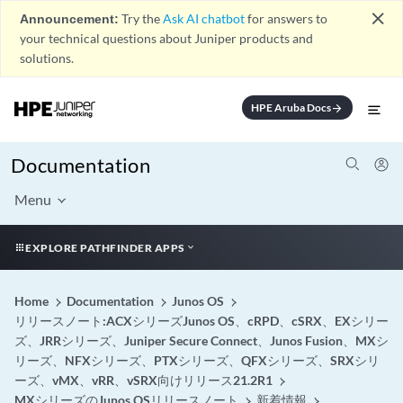
close
Announcement:
Try the
Ask AI chatbot
for answers to
your technical questions about Juniper products and
solutions.
HPE Aruba Docs
arrow_forward
Documentation
Menu
EXPLORE PATHFINDER APPS
Home
Documentation
Junos OS
リリースノート:ACXシリーズJunos OS、cRPD、cSRX、EXシリー
ズ、JRRシリーズ、Juniper Secure Connect、Junos Fusion、MXシ
リーズ、NFXシリーズ、PTXシリーズ、QFXシリーズ、SRXシリ
ーズ、vMX、vRR、vSRX向けリリース21.2R1
MXシリーズのJunos OSリリースノート
新着情報