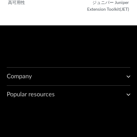
高可用性
ジュニパー Juniper
Extension Toolkit(JET)
Company
Popular resources