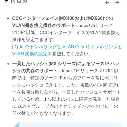
10-Jul-23
date_range
arrow_backward
arrow_forward
CCCインターフェイス(MX480およびMX960)での
VLAN書き換え操作のサポート
-Junos OSリリース
21.2R1以降、CCCインターフェイスでVLAN書き換え
操作を設定できます。
[
Q-in-Q トンネリングと VLAN Q-in-Q トンネリングと
VLAN 変換の設定を
参照してください。
一貫したハッシュ(MX シリーズ)によるソース IP ハッ
シュの共存のサポート
- Junos OS リリース 21.2R1 以
降では、特定のソース IP からのフローを常に同じリ
ンクにハッシュできます。また、複数のパス間でフロ
ーを負荷分散しながら、一貫したハッシュをサポート
しているため、1 つ以上のパスに障害が発生した場合
に ECMP グループ内のアクティブ パスへのフローの
並べ替えができなくなります。