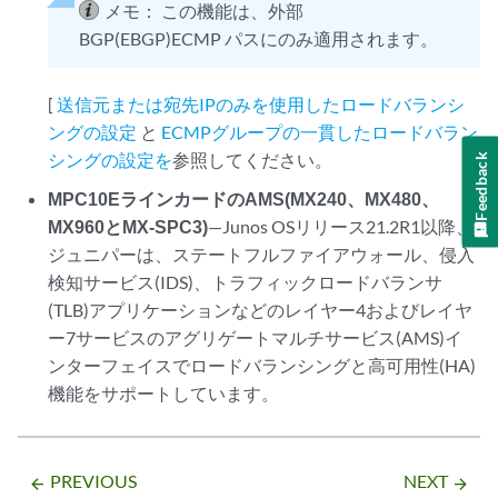
メモ：
この機能は、外部
BGP(EBGP)ECMP パスにのみ適用されます。
[
送信元または宛先IPのみを使用したロードバランシ
ングの設定
と
ECMPグループの一貫したロードバラン
シングの設定を
参照してください。
Feedback
MPC10EラインカードのAMS(MX240、MX480、
MX960とMX-SPC3)
—Junos OSリリース21.2R1以降、
ジュニパーは、ステートフルファイアウォール、侵入
検知サービス(IDS)、トラフィックロードバランサ
(TLB)アプリケーションなどのレイヤー4およびレイヤ
ー7サービスのアグリゲートマルチサービス(AMS)イ
ンターフェイスでロードバランシングと高可用性(HA)
機能をサポートしています。
PREVIOUS
NEXT
arrow_backward
arrow_forward