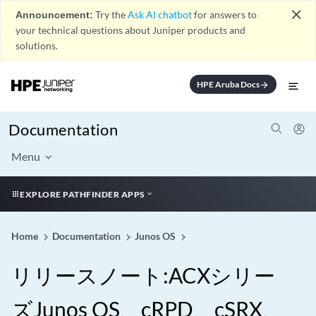
close
Announcement:
Try the
Ask AI chatbot
for answers to
your technical questions about Juniper products and
solutions.
HPE Aruba Docs
arrow_forward
Documentation
Menu
EXPLORE PATHFINDER APPS
Home
Documentation
Junos OS
リリースノート:ACXシリー
ズJunos OS、cRPD、cSRX、