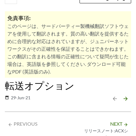
免責事項:
このページは、サードパーティー製機械翻訳ソフトウェ
アを使用して翻訳されます。質の高い翻訳を提供するた
めに合理的な対応はされていますが、ジュニパーネット
ワークスがその正確性を保証することはできかねます。
この翻訳に含まれる情報の正確性について疑問が生じた
場合は、英語版を参照してください. ダウンロード可能
なPDF (英語版のみ).
転送オプション
29-Jun-21
date_range
arrow_backward
arrow_forward
PREVIOUS
NEXT
arrow_backward
arrow_forward
リリースノート:ACXシ