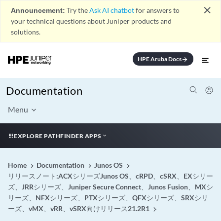
close
Announcement:
Try the
Ask AI chatbot
for answers to
your technical questions about Juniper products and
solutions.
HPE Aruba Docs
arrow_forward
Documentation
Menu
EXPLORE PATHFINDER APPS
Home
Documentation
Junos OS
リリースノート:ACXシリーズJunos OS、cRPD、cSRX、EXシリー
ズ、JRRシリーズ、Juniper Secure Connect、Junos Fusion、MXシ
リーズ、NFXシリーズ、PTXシリーズ、QFXシリーズ、SRXシリ
ーズ、vMX、vRR、vSRX向けリリース21.2R1