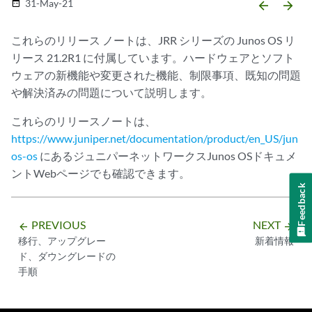
31-May-21
date_range
arrow_backward
arrow_forward
これらのリリース ノートは、JRR シリーズの Junos OS リ
リース 21.2R1 に付属しています。ハードウェアとソフト
ウェアの新機能や変更された機能、制限事項、既知の問題
や解決済みの問題について説明します。
これらのリリースノートは、
https://www.juniper.net/documentation/product/en_US/jun
os-os
にあるジュニパーネットワークスJunos OSドキュメ
ントWebページでも確認できます。
Feedback
PREVIOUS
NEXT
arrow_backward
arrow_forward
移行、アップグレー
新着情報
ド、ダウングレードの
手順