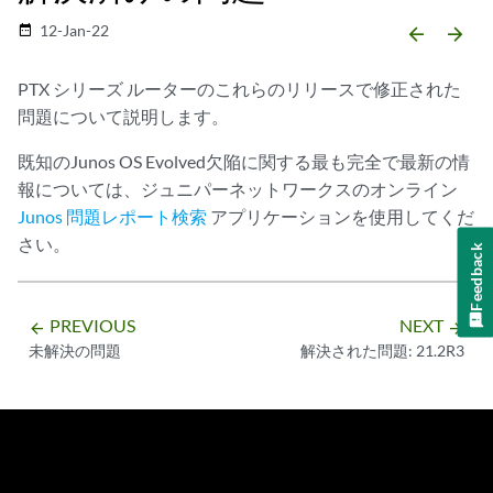
12-Jan-22
date_range
arrow_backward
arrow_forward
PTX シリーズ ルーターのこれらのリリースで修正された
問題について説明します。
既知のJunos OS Evolved欠陥に関する最も完全で最新の情
報については、ジュニパーネットワークスのオンライン
Junos 問題レポート検索
アプリケーションを使用してくだ
さい。
Feedback
PREVIOUS
NEXT
arrow_backward
arrow_forward
未解決の問題
解決された問題: 21.2R3