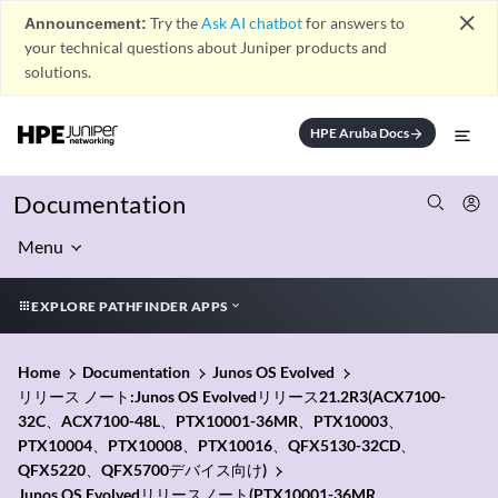
close
Announcement:
Try the
Ask AI chatbot
for answers to
your technical questions about Juniper products and
solutions.
HPE Aruba Docs
arrow_forward
Documentation
Menu
EXPLORE PATHFINDER APPS
Home
Documentation
Junos OS Evolved
リリース ノート:Junos OS Evolvedリリース21.2R3(ACX7100-
32C、ACX7100-48L、PTX10001-36MR、PTX10003、
PTX10004、PTX10008、PTX10016、QFX5130-32CD、
QFX5220、QFX5700デバイス向け)
Junos OS Evolvedリリースノート(PTX10001-36MR、