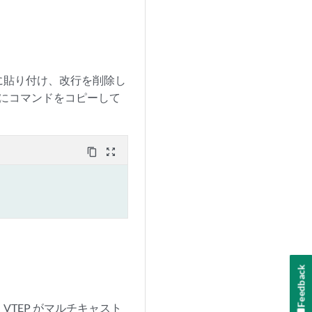
に貼り付け、改行を削除し
Iにコマンドをコピーして
content_copy
zoom_out_map
Feedback
VTEP がマルチキャスト