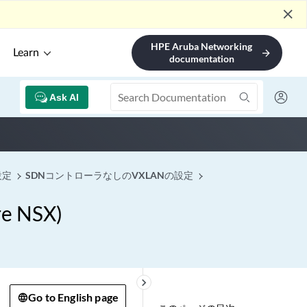
close
HPE Aruba Networking
Learn
arrow_forward
documentation
Ask AI
設定
SDNコントローラなしのVXLANの設定
 NSX)
keyboard_arrow_right
Go to English page