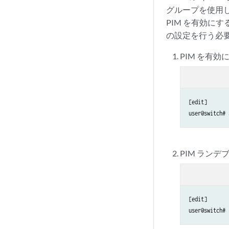
グループを使用し
PIM を有効にす
の設定を行う必要
PIM を有効
[edit]

user@switch# 
PIM ラン
[edit]

user@switch# 