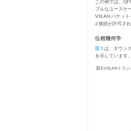
この例では、QF
プルなユースケースを
VXLAN パケ
2 接続が許可され
位相幾何学
図 1
は、ダウンスト
を示しています
図1:
VXLANトラ