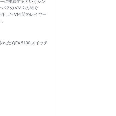
ーバーに接続するというシン
 2 の VM 2 の間で
介した VM 間のレイヤー
す。
た QFX 5100 スイッチ