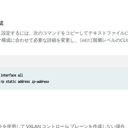
ャ
成
く設定するには、次のコマンドをコピーしてテキストファイル
ク構成に合わせて必要な詳細を変更し、
階層レベルのCL
[edit]
 interface all
 rp static address 
ip-address
ラを使用して VXLAN コントロール プレーンを作成しない場合、