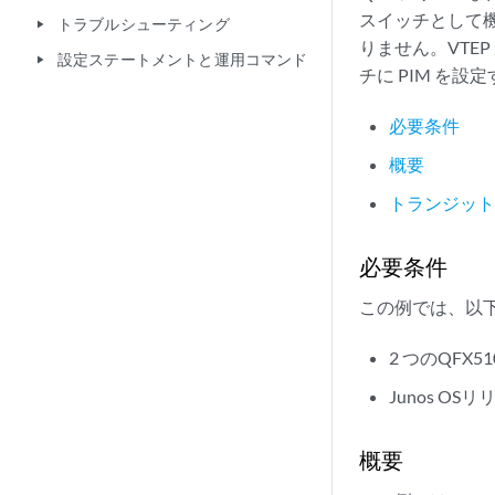
スイッチとして機能
トラブルシューティング
play_arrow
りません。VTE
設定ステートメントと運用コマンド
play_arrow
チに PIM を
必要条件
概要
トランジット 
必要条件
この例では、以
2 つのQFX5
Junos OSリ
概要