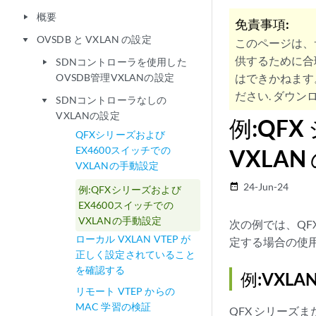
概要
play_arrow
免責事項:
OVSDB と VXLAN の設定
play_arrow
このページは、
供するために合
SDNコントローラを使用した
play_arrow
OVSDB管理VXLANの設定
はできかねます
ださい. ダウンロ
SDNコントローラなしの
play_arrow
VXLANの設定
例:QF
QFXシリーズおよび
EX4600スイッチでの
VXLA
VXLANの手動設定
24-Jun-24
date_range
例:QFXシリーズおよび
EX4600スイッチでの
VXLANの手動設定
次の例では、QFX5
ローカル VXLAN VTEP が
定する場合の使
正しく設定されていること
を確認する
例:VXL
リモート VTEP からの
MAC 学習の検証
QFX シリーズま