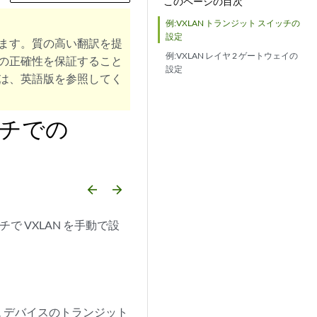
このページの目次
例:VXLAN トランジット スイッチの
設定
ます。質の高い翻訳を提
例:VXLAN レイヤ 2 ゲートウェイの
の正確性を保証すること
設定
は、英語版を参照してく
ッチでの
arrow_backward
arrow_forward
ッチで VXLAN を手動で設
ーム デバイスのトランジット