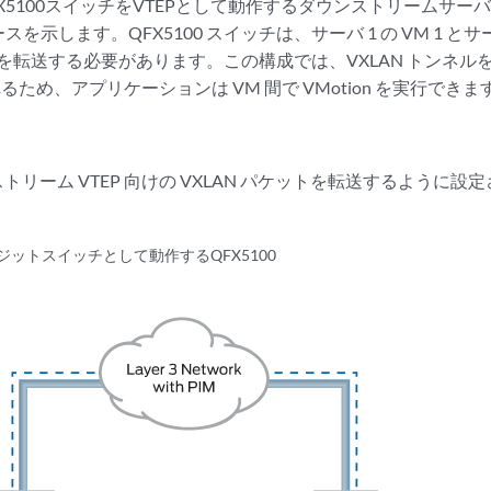
X5100スイッチをVTEPとして動作するダウンストリームサ
示します。QFX5100 スイッチは、サーバ 1 の VM 1 とサーバ
ットを転送する必要があります。この構成では、VXLAN トンネルを
るため、アプリケーションは VM 間で VMotion を実行できま
リーム VTEP 向けの VXLAN パケットを転送するように設定され
。
ンジットスイッチとして動作するQFX5100