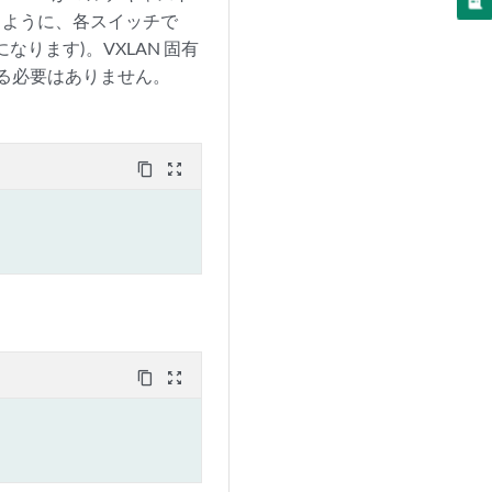
るように、各スイッチで
なります)。VXLAN 固有
する必要はありません。
content_copy
zoom_out_map
content_copy
zoom_out_map