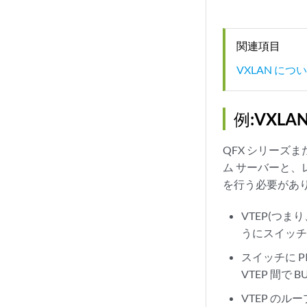
関連項目
VXLAN につ
例:VXL
QFX シリーズま
ム サーバーと、
を行う必要があ
VTEP(つ
うにスイッ
スイッチに 
VTEP 間で
VTEP の