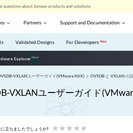
l questions about Juniper products and solutions.
ces
Partners
Support and Documentation
ts
Validated Designs
For Developers
New
New
New application
dware Explorer
DB-VXLANユーザーガイド(VMware NSX)
OVSDB と VXLAN の
VXLANユーザーガイド(VMware
star
star
star
star
star
に立ちましたでしょうか?