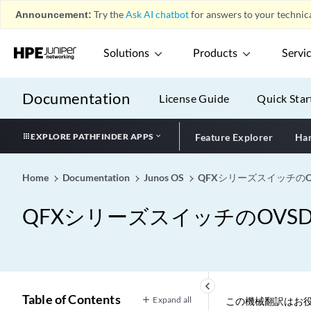
Announcement:
Try the
Ask AI chatbot
for answers to your technica
Solutions
Products
Servi
Documentation
License Guide
Quick Star
EXPLORE PATHFINDER APPS
Feature Explorer
Har
Home
Documentation
Junos OS
QFXシリーズスイッチのOVS
QFXシリーズスイッチのOVSDB-
keyboard_arrow_left
Table of Contents
Expand all
この機械翻訳はお役