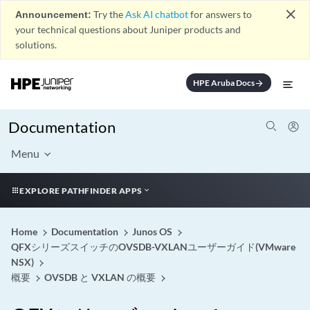
close
Announcement:
Try the
Ask AI chatbot
for answers to
your technical questions about Juniper products and
solutions.
HPE Aruba Docs
arrow_forward
Documentation
Menu
EXPLORE PATHFINDER APPS
Home
Documentation
Junos OS
QFXシリーズスイッチのOVSDB-VXLANユーザーガイド(VMware
NSX)
概要
OVSDB と VXLAN の概要