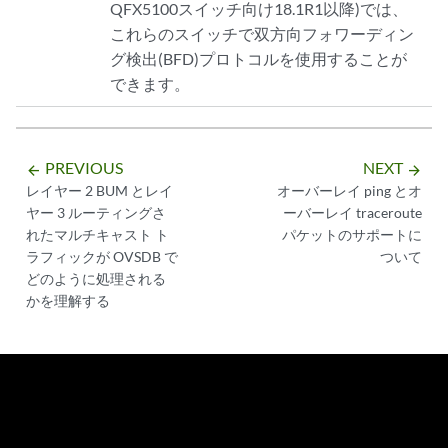
QFX5100スイッチ向け18.1R1以降)では、
これらのスイッチで双方向フォワーディン
グ検出(BFD)プロトコルを使用することが
できます。
PREVIOUS
NEXT
arrow_backward
arrow_forward
レイヤー 2 BUM とレイ
オーバーレイ ping とオ
ヤー 3 ルーティングさ
ーバーレイ traceroute
れたマルチキャスト ト
パケットのサポートに
ラフィックが OVSDB で
ついて
どのように処理される
かを理解する