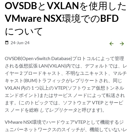
OVSDBとVXLANを使用した
VMware NSX環境でのBFD
について
24-Jun-24
date_range
arrow_backward
arrow_forward
OVSDB(Open vSwitch Database)プロトコルによって管理
される仮想拡張 LAN(VXLAN)内では、デフォルトでは、レ
イヤー 2 ブロードキャスト、不明なユニキャスト、マルチ
キャスト(BUM)トラフィックがレプリケートされ、同じ
VXLAN 内の 1 つ以上の VTEP(ソフトウェア仮想トンネル
エンドポイント)またはサービス ノードによって転送され
ます。(このトピックでは、ソフトウェア VTEP とサービ
ス ノードを総称
してレプリケータ
と呼びます)。
VMware NSX環境でハードウェアVTEPとして機能するジ
ュニパーネットワークスのスイッチが、機能していないレ