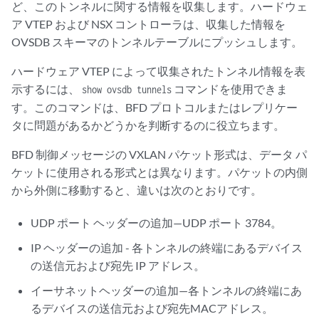
ど、このトンネルに関する情報を収集します。ハードウェ
ア VTEP および NSX コントローラは、収集した情報を
OVSDB スキーマのトンネルテーブルにプッシュします。
ハードウェア VTEP によって収集されたトンネル情報を表
示するには、
コマンドを使用できま
show ovsdb tunnels
す。このコマンドは、BFD プロトコルまたはレプリケー
タに問題があるかどうかを判断するのに役立ちます。
BFD 制御メッセージの VXLAN パケット形式は、データ パ
ケットに使用される形式とは異なります。パケットの内側
から外側に移動すると、違いは次のとおりです。
UDP ポート ヘッダーの追加—UDP ポート 3784。
IP ヘッダーの追加 - 各トンネルの終端にあるデバイス
の送信元および宛先 IP アドレス。
イーサネットヘッダーの追加—各トンネルの終端にあ
るデバイスの送信元および宛先MACアドレス。