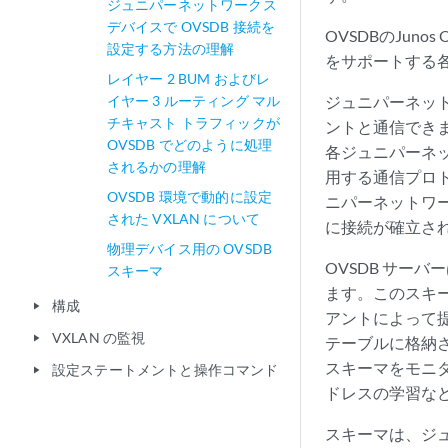
ジュニパーネットワークス
デバイスで OVSDB 接続を
OVSDBのJun
設定する方法の理解
をサポートする
レイヤー 2 BUM およびレ
イヤー 3 ルーティング マル
ジュニパーネットワ
チキャスト トラフィックが
ントと通信でき
OVSDB でどのように処理
各ジュニパーネッ
されるかの理解
用する通信プロ
OVSDB 環境で動的に設定
ニパーネットワー
された VXLAN について
に接続が確立さ
物理デバイス用の OVSDB
OVSDB サー
スキーマ
ます。このスキー
構成
play_arrow
アントによって
VXLAN の監視
play_arrow
テーブルに格納さ
スキーマをモニタ
設定ステートメントと操作コマンド
play_arrow
ドレスの学習な
スキーマは、ジ