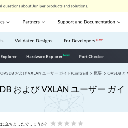
l questions about Juniper products and solutions.
ces
Partners
Support and Documentation
ts
Validated Designs
For Developers
New
New
New application
 Explorer
Hardware Explorer
Port Checker
VSDB および VXLAN ユーザー ガイド(Contrail)
概要
OVSDB と
 および VXLAN ユーザー ガイド(C
star
star
star
star
star
に立ちましたでしょうか?