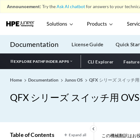
Announcement:
Try the
Ask AI chatbot
for answers to your technica
Solutions
Products
Servi
Documentation
License Guide
Quick Star
EXPLORE PATHFINDER APPS
CLI Explorer
Feature
Home
Documentation
Junos OS
QFX シリーズ スイッチ用 O
QFX シリーズ スイッチ用 OVSDB
keyboard_arrow_left
Table of Contents
Expand all
この機械翻訳はお役