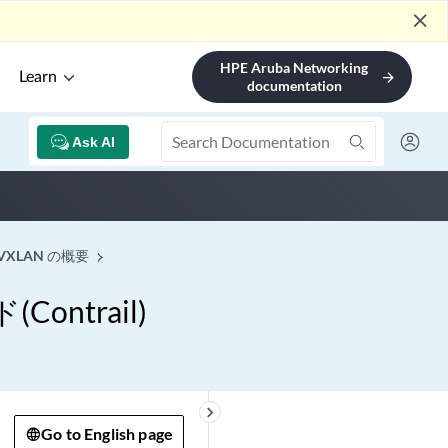
close
HPE Aruba Networking
Learn
arrow_forward
documentation
Ask AI
 VXLAN の概要
ontrail)
keyboard_arrow_right
Go to English page