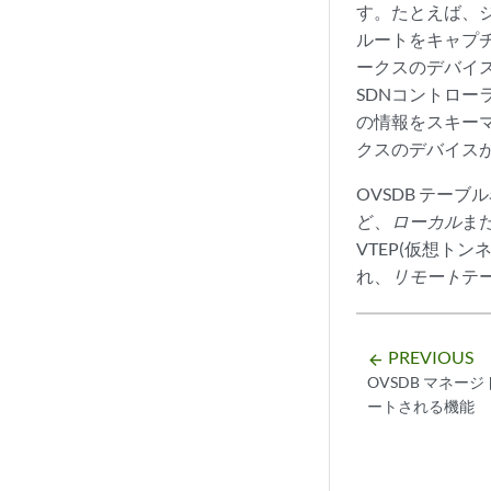
す。たとえば、
ルートをキャプ
ークスのデバイ
SDNコントロ
の情報をスキー
クスのデバイス
OVSDB テーブ
ど、
ローカル
ま
VTEP(仮想トン
れ、
リモート
テ
PREVIOUS
arrow_backward
OVSDB マネー
ートされる機能