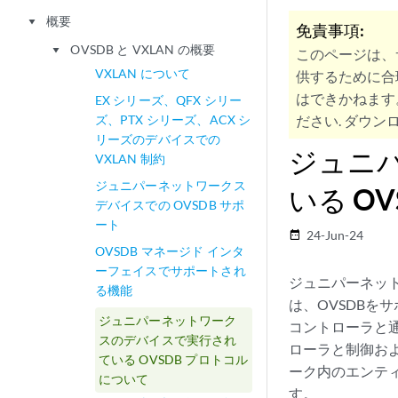
概要
play_arrow
免責事項:
OVSDB と VXLAN の概要
play_arrow
このページは、
VXLAN について
供するために合
はできかねます
EX シリーズ、QFX シリー
ズ、PTX シリーズ、ACX シ
ださい. ダウンロ
リーズのデバイスでの
ジュニ
VXLAN 制約
ジュニパーネットワークス
いる O
デバイスでの OVSDB サポ
ート
24-Jun-24
date_range
OVSDB マネージド インタ
ーフェイスでサポートされ
ジュニパーネットワー
る機能
は、OVSDBをサポ
ジュニパーネットワーク
コントローラと
スのデバイスで実行され
ローラと制御お
ている OVSDB プロトコル
ーク内のエンテ
について
す。