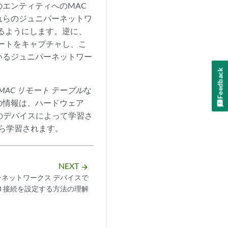
エンティティへのMAC
れらのジュニパーネットワ
きるようにします。逆に、
ルートをキャプチャし、こ
いるジュニパーネットワー
Feedback
MAC リモート テーブル
な
の情報は、ハードウェア
のデバイスによって学習さ
から学習されます。
NEXT
arrow_forward
ネットワークス デバイスで
DB 接続を設定する方法の理解