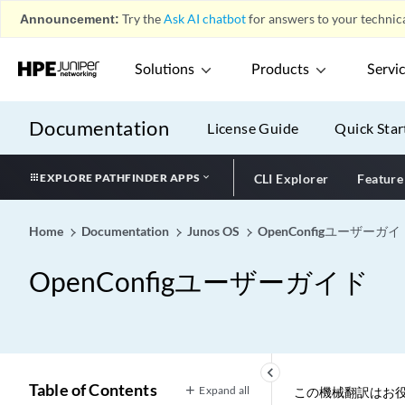
Announcement:
Try the
Ask AI chatbot
for answers to your technica
Solutions
Products
Servi
Documentation
License Guide
Quick Star
EXPLORE PATHFINDER APPS
CLI Explorer
Feature
Home
Documentation
Junos OS
OpenConfigユーザーガイ
OpenConfigユーザーガイド
keyboard_arrow_left
Table of Contents
Expand all
この機械翻訳はお役