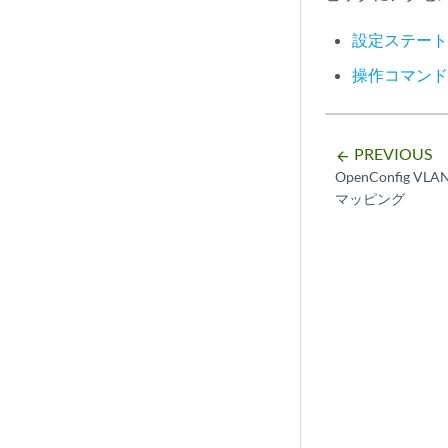
設定ステー
操作コマン
PREVIOUS
arrow_backward
OpenConfig V
マッピング