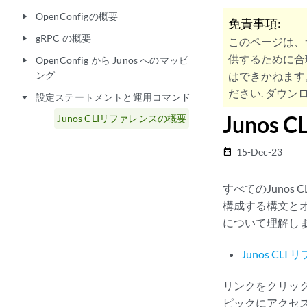
OpenConfigの概要
play_arrow
免責事項:
gRPC の概要
play_arrow
このページは、
供するために合
OpenConfig から Junos へのマッピ
play_arrow
ング
はできかねます
ださい. ダウンロ
設定ステートメントと運用コマンド
play_arrow
Junos
Junos CLIリファレンスの概要
15-Dec-23
date_range
すべてのJuno
構成する構文と
について理解し
Junos CLI
リンクをクリックす
ピックにアクセ