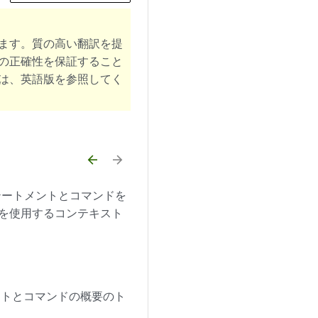
ます。質の高い翻訳を提
の正確性を保証すること
は、英語版を参照してく
arrow_backward
arrow_forward
ステートメントとコマンドを
素を使用するコンテキスト
トメントとコマンドの概要のト