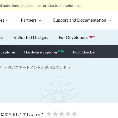
l questions about Juniper products and solutions.
ces
Partners
Support and Documentation
ts
Validated Designs
For Developers
New
New
New application
 Explorer
Hardware Explorer
Port Checker
ド
設定ステートメントと運用コマンド
star
star
star
star
star
に立ちましたでしょうか?