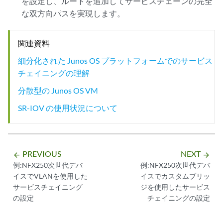
を設定し、ルートを追加してサービスチェーンの完全
な双方向パスを実現します。
関連資料
細分化された Junos OS プラットフォームでのサービス
チェイニングの理解
分散型の Junos OS VM
SR-IOV の使用状況について
PREVIOUS
NEXT
arrow_backward
arrow_forward
例:NFX250次世代デバ
例:NFX250次世代デバ
イスでVLANを使用した
イスでカスタムブリッ
サービスチェイニング
ジを使用したサービス
の設定
チェイニングの設定