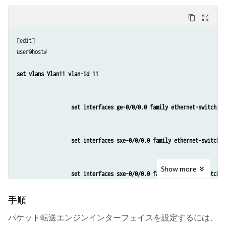
content_copy
zoom_out_map
[edit] 

user@host#

set vlans Vlan11 vlan-id 11
set interfaces ge-0/0/0.0 family ethernet-switching
set interfaces sxe-0/0/0.0 family ethernet-switchin
Show
more
set interfaces sxe-0/0/0.0 family ethernet-switchin
手順
set vlans Vlan22 vlan-id 22
パケット転送エンジンインターフェイスを設定するには、