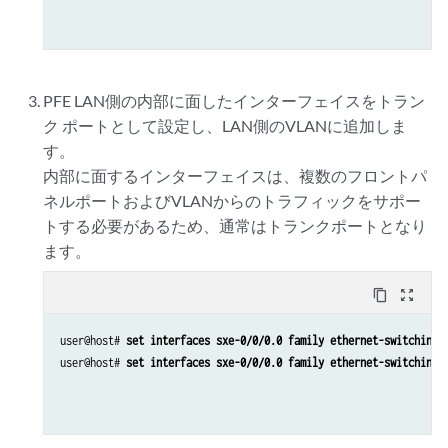
PFE LAN側の内部に面したインターフェイスをトラン
ク ポートとして設定し、LAN側のVLANに追加しま
す。
内部に面するインターフェイスは、複数のフロントパ
ネルポートおよびVLANからのトラフィックをサポー
トする必要があるため、通常はトランクポートとなり
ます。
content_copy
zoom_out_map
user@host# 
set interfaces sxe-0/0/0.0 family ethernet-switching 
user@host# 
set interfaces sxe-0/0/0.0 family ethernet-switching 