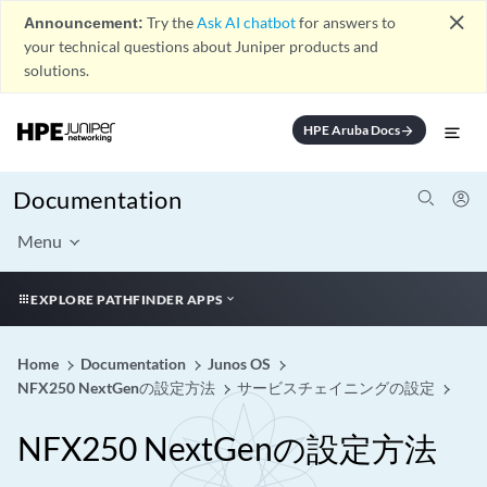
close
Announcement:
Try the
Ask AI chatbot
for answers to
your technical questions about Juniper products and
solutions.
HPE Aruba Docs
arrow_forward
Documentation
Menu
EXPLORE PATHFINDER APPS
Home
Documentation
Junos OS
NFX250 NextGenの設定方法
サービスチェイニングの設定
NFX250 NextGenの設定方法