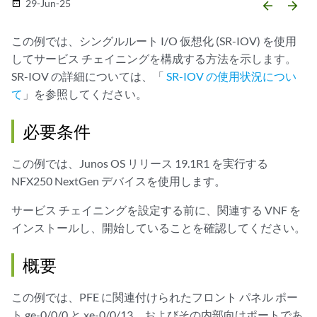
29-Jun-25
date_range
arrow_backward
arrow_forward
この例では、シングルルート I/O 仮想化 (SR-IOV) を使用
してサービス チェイニングを構成する方法を示します。
SR-IOV の詳細については、「
SR-IOV の使用状況につい
て
」を参照してください。
必要条件
この例では、Junos OS リリース 19.1R1 を実行する
NFX250 NextGen デバイスを使用します。
サービス チェイニングを設定する前に、関連する VNF を
インストールし、開始していることを確認してください。
概要
この例では、PFE に関連付けられたフロント パネル ポー
ト ge-0/0/0 と xe-0/0/13、およびその内部向けポートであ