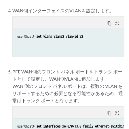
WAN側インターフェイスのVLANを設定します。
content_copy
zoom_out_map
user@host# 
set vlans Vlan22 vlan-id 22
PFE WAN側のフロント パネル ポートをトランク ポー
トとして設定し、WAN側VLANに追加します。
WAN 側のフロント パネル ポートは、複数の VLAN を
サポートするために必要となる可能性があるため、通
常はトランク ポートとなります。
content_copy
zoom_out_map
user@host# 
set interfaces xe-0/0/13.0 family ethernet-switching 