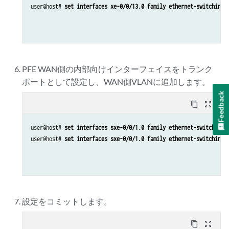
user@host# 
set interfaces xe-0/0/13.0 family ethernet-switching 
PFE WAN側の内部向けインターフェイスをトランク
ポートとして設定し、WAN側VLANに追加します。
Feedback
content_copy
zoom_out_map
user@host# 
set interfaces sxe-0/0/1.0 family ethernet-switching 
user@host# 
set interfaces sxe-0/0/1.0 family ethernet-switching 
設定をコミットします。
content_copy
zoom_out_map