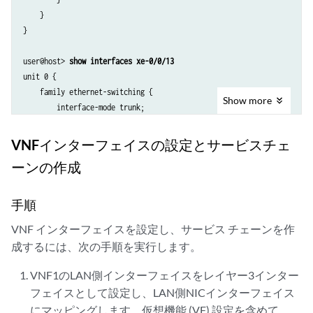
    }

}

user@host> 
show interfaces xe-0/0/13
unit 0 {

    family ethernet-switching {

Show
more
        interface-mode trunk;

        vlan {

            members Vlan22;

VNFインターフェイスの設定とサービスチェ
        }

ーンの作成
    }

}

手順
user@host> 
show interfaces sxe-0/0/0
VNF インターフェイスを設定し、サービス チェーンを作
unit 0 {

成するには、次の手順を実行します。
    family ethernet-switching {

        interface-mode trunk;

VNF1のLAN側インターフェイスをレイヤー3インター
        vlan {

フェイスとして設定し、LAN側NICインターフェイス
            members Vlan11;

        }

にマッピングします。仮想機能 (VF) 設定を含めて、