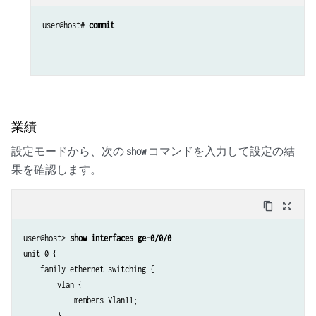
user@host# 
commit
業績
設定モードから、次の
コマンドを入力して設定の結
show
果を確認します。
content_copy
zoom_out_map
user@host> 
show interfaces ge-0/0/0
unit 0 {

    family ethernet-switching {

        vlan {

            members Vlan11;

        }
