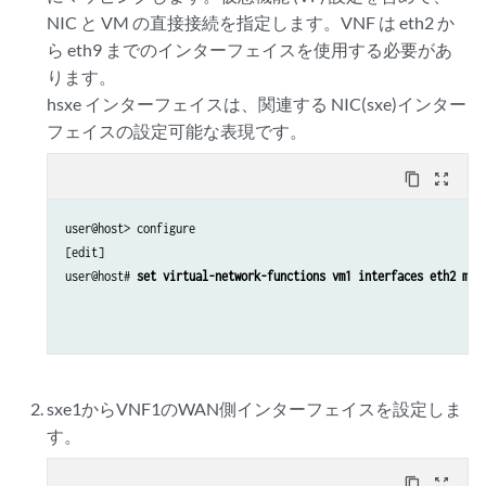
    }

NIC と VM の直接接続を指定します。VNF は eth2 か
}

ら eth9 までのインターフェイスを使用する必要があ
ります。
user@host> 
show interfaces sxe-0/0/1
hsxe インターフェイスは、関連する NIC(sxe)インター
unit 0 {

フェイスの設定可能な表現です。
    family ethernet-switching {

        interface-mode trunk;

content_copy
zoom_out_map
        vlan {

            members Vlan22;

user@host> configure

        }

[edit]

    }

user@host# 
set virtual-network-functions vm1 interfaces eth2 map
}

user@host> 
show vlans
Vlan11 {

    vlan-id 11;

}

sxe1からVNF1のWAN側インターフェイスを設定しま
Vlan22 {

す。
    vlan-id 22;

content_copy
zoom_out_map