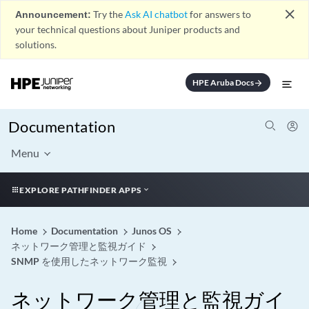
close
Announcement:
Try the
Ask AI chatbot
for answers to
your technical questions about Juniper products and
solutions.
HPE Aruba Docs
arrow_forward
Documentation
Menu
EXPLORE PATHFINDER APPS
Home
Documentation
Junos OS
ネットワーク管理と監視ガイド
SNMP を使用したネットワーク監視
ネットワーク管理と監視ガイ