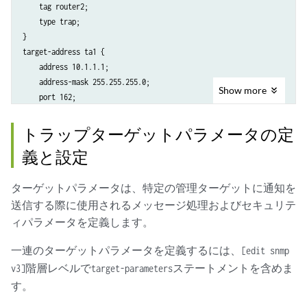
    tag router2;

    type trap;

}

target-address ta1 {

    address 10.1.1.1;

    address-mask 255.255.255.0;

Show
more
    port 162;

    tag-list router1;

    target-parameters tp1;

トラップターゲットパラメータの定
}

義と設定
target-address ta2 {

    address 10.1.1.2;

ターゲットパラメータは、特定の管理ターゲットに通知を
    address-mask 255.255.255.0;

    port 162;

送信する際に使用されるメッセージ処理およびセキュリテ
    tag-list router2;

ィパラメータを定義します。
    target-parameters tp2;

}

一連のターゲットパラメータを定義するには、
[edit snmp
target-address ta3 {

階層レベルで
ステートメントを含めま
v3]
target-parameters
    address 10.1.1.3;

す。
    address-mask 255.255.255.0;
