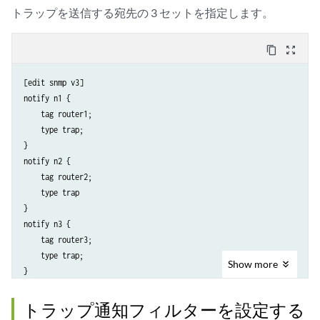
トラップを送信する宛先の 3 セットを指定します。
content_copy
zoom_out_map
[edit snmp v3]

notify n1 {

    tag router1;

    type trap;

}

notify n2 {

    tag router2;

    type trap

}

notify n3 {

    tag router3;

    type trap;

Show
more
トラップ通知フィルターを設定する