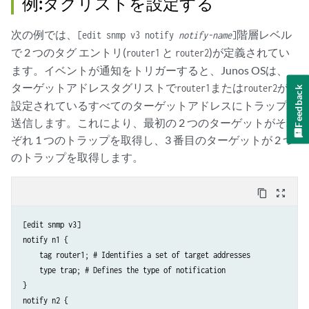
例:タグリストを設定する
次の例では、
階層レベル
[edit snmp v3 notify
notify-name
]
で 2 つのタグ エントリ(
と
)が定義されてい
router1
router2
ます。イベントが通知をトリガーすると、Junos OSは、
ターゲットアドレスタグリストで
または
が
router1
router2
Feedback
設定されているすべてのターゲットアドレスにトラップを
送信します。これにより、最初の 2 つのターゲットがそれ
ぞれ 1 つのトラップを取得し、3 番目のターゲットが 2 つ
のトラップを取得します。
content_copy
zoom_out_map
[edit snmp v3]

notify n1 {

    tag router1; # Identifies a set of target addresses

    type trap; # Defines the type of notification

}

notify n2 {
