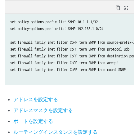
content_copy
zoom_out_map
set policy-options prefix-list SNMP 10.1.1.1/32

set policy-options prefix-list SNMP 192.168.1.0/24

set firewall family inet filter CoPP term SNMP from source-prefix-list
set firewall family inet filter CoPP term SNMP from protocol udp

set firewall family inet filter CoPP term SNMP from destination-port s
set firewall family inet filter CoPP term SNMP then accept

set firewall family inet filter CoPP term SNMP then count SNMP

アドレスを設定する
アドレスマスクを設定する
ポートを設定する
ルーティングインスタンスを設定する