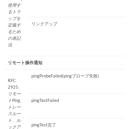
使用す
るトラ
ップを
リンクアップ
定義す
るため
の表記
法
リモート操作通知
pingProbeFailed(pingプローブ失敗)
RFC
2925、
リモー
トPing、
pingTestFailed
トレー
スルー
ト、ル
pingTest完了
ックア