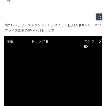
zoom_out_map
表2:
QFXシリーズスタンドアロンスイッチおよびQFXシリーズバ
プライズ固有のSNMPv1トラップ
定義
トラップ名
エンタープラ
ID