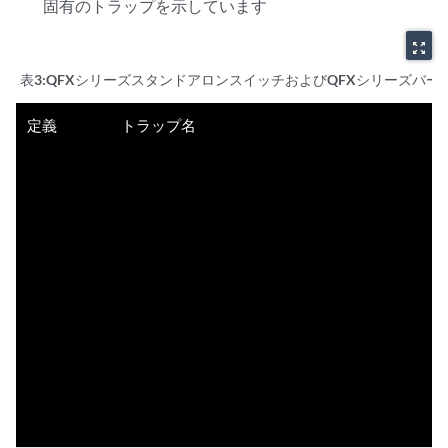
固有のトラップを示しています
zoom_out_map
表3:
QFXシリーズスタンドアロンスイッチおよびQFXシリーズバー
定義
トラップ名