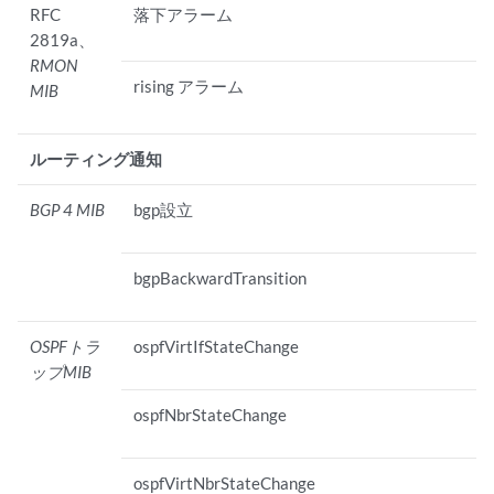
RFC
落下アラーム
2819a、
RMON
rising アラーム
MIB
ルーティング通知
BGP 4 MIB
bgp設立
bgpBackwardTransition
OSPFトラ
ospfVirtIfStateChange
ップMIB
ospfNbrStateChange
ospfVirtNbrStateChange