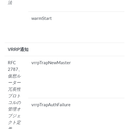
法
warmStart
VRRP通知
RFC
vrrpTrapNewMaster
2787、
仮想ル
ーター
冗長性
プロト
コルの
vrrpTrapAuthFailure
管理オ
ブジェ
クト定
義