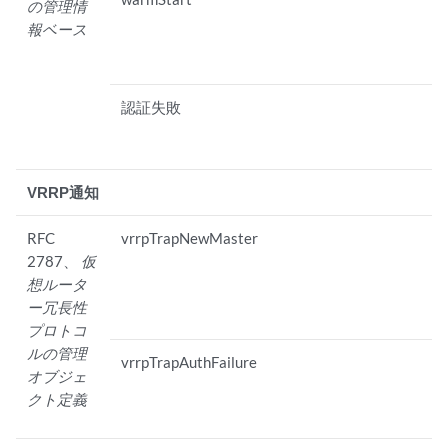
の管理情
報ベース
認証失敗
VRRP通知
RFC
vrrpTrapNewMaster
2787、
仮
想ルータ
ー冗長性
プロトコ
ルの管理
vrrpTrapAuthFailure
オブジェ
クト定義