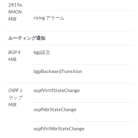
2819a、
RMON
rising アラーム
MIB
ルーティング通知
BGP 4
bgp設立
MIB
bgpBackwardTransition
OSPFト
ospfVirtIfStateChange
ラップ
MIB
ospfNbrStateChange
ospfVirtNbrStateChange