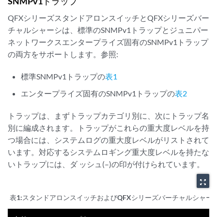
SNMPv1トラップ
QFXシリーズスタンドアロンスイッチとQFXシリーズバー
チャルシャーシは、標準のSNMPv1トラップとジュニパー
ネットワークスエンタープライズ固有のSNMPv1トラップ
の両方をサポートします。参照:
標準SNMPv1トラップの
表1
エンタープライズ固有のSNMPv1トラップの
表2
トラップは、まずトラップカテゴリ別に、次にトラップ名
別に編成されます。トラップがこれらの重大度レベルを持
つ場合には、システムログの重大度レベルがリストされて
います。対応するシステムロギング重大度レベルを持たな
いトラップには、ダ ッシュ(–)の印が付けられています。
zoom_out_map
表1:
スタンドアロンスイッチおよびQFXシリーズバーチャルシャーシ