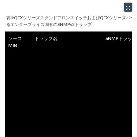
zoom_out_map
表4:
QFXシリーズスタンドアロンスイッチおよびQFXシリーズバ
るエンタープライズ固有のSNMPv2トラップ
ソース
トラップ名
SNMPトラップ
MIB