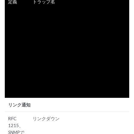
定義
トラップ名
リンク通知
RFC
リンクダウン
1215、
SNMPで