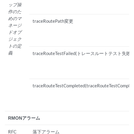
ップ操
作のた
めのマ
traceRoutePath変更
ネージ
ドオブ
ジェク
トの定
義
traceRouteTestFailed(トレースルートテスト失敗)
traceRouteTestCompleted(traceRouteTestComplet
RMONアラーム
RFC
落下アラーム