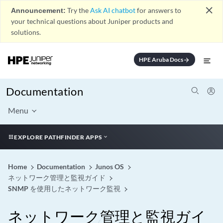
close
Announcement:
Try the
Ask AI chatbot
for answers to
your technical questions about Juniper products and
solutions.
HPE Aruba Docs
arrow_forward
Documentation
Menu
EXPLORE PATHFINDER APPS
Home
Documentation
Junos OS
ネットワーク管理と監視ガイド
SNMP を使用したネットワーク監視
ネットワーク管理と監視ガイ