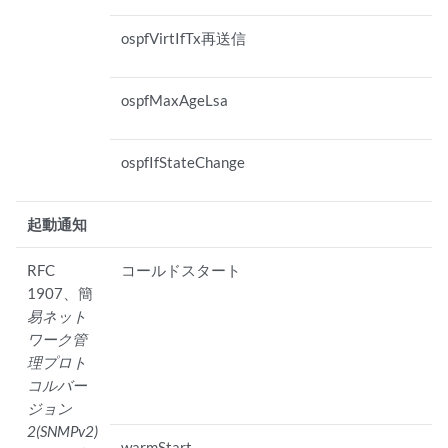
ospfVirtIfTx再送信
ospfMaxAgeLsa
ospfIfStateChange
起動通知
RFC
コールドスタート
1907、簡
易ネット
ワーク管
理プロト
コルバー
ジョン
2(SNMPv2)
warmStart