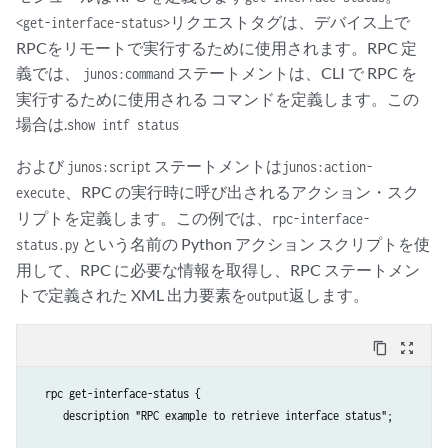
リクエストタグは、デバイス上で
<get-interface-status>
RPCをリモートで実行するために使用されます。RPC 定
義では、
ステートメントは、CLI で RPC を
junos:command
実行するために使用される コマンドを定義します。この
場合は.
show intf status
および
ステートメントは
junos:script
junos:action-
、RPC の実行時に呼び出されるアクション・スク
execute
リプトを定義します。この例では、
rpc-interface-
という名前の Python アクション スクリプトを使
status.py
用して、RPC に必要な情報を取得し、RPC ステートメン
トで定義された XML 出力要素を
返します。
output
content_copy
zoom_out_map
  rpc get-interface-status {

     description "RPC example to retrieve interface status";
