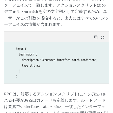
ターフェイスで一致します。アクションスクリプトは の
デフォルト値
を空の文字列として定義するため、ユ
match
ーザーがこの引数を省略すると、出力にはすべてのインタ
ーフェイスの情報が含まれます。
content_copy
zoom_out_map
     input {

       leaf match {

         description "Requested interface match condition";

         type string;

       }

     }
RPC は、対応するアクション スクリプトによって出力さ
れる必要がある出力ノードも定義します。ルート ノード
は要素で
、一致したインターフェ
<interface-status-info>
イスの および
ノードを
囲む要素が 0 以