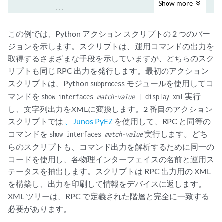
Show
more
             ...

           }

         }

この例では、Python アクション スクリプトの 2 つのバー
       }

ジョンを示します。スクリプトは、運用コマンドの出力を
     }
取得するさまざまな手段を示していますが、どちらのスク
リプトも同じ RPC 出力を発行します。最初のアクション
スクリプトは、Python
モジュールを使用してコ
subprocess
マンドを
実行
show interfaces
match-value
| display xml
し、文字列出力をXMLに変換します。2 番目のアクション
スクリプトでは
、Junos PyEZ
を使用して、RPC と同等の
コマンドを
実行します。どち
show interfaces
match-value
らのスクリプトも、コマンド出力を解析するために同一の
コードを使用し、各物理インターフェイスの名前と運用ス
テータスを抽出します。スクリプトは RPC 出力用の XML
を構築し、出力を印刷して情報をデバイスに返します。
XML ツリーは、RPC で定義された階層と完全に一致する
必要があります。