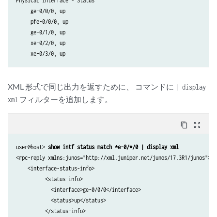
Physical Interface - Status

     ge-0/0/0, up

     pfe-0/0/0, up

     ge-0/1/0, up

     xe-0/2/0, up

XML 形式で同じ出力を返すために、 コマンドに
| display
フィルターを追加します。
xml
content_copy
zoom_out_map
user@host> 
show intf status match *e-0/*/0 | display xml
<rpc-reply xmlns:junos="http://xml.juniper.net/junos/17.3R1/junos">

    <interface-status-info>

          <status-info>

            <interface>ge-0/0/0</interface>

            <status>up</status>

          </status-info>
