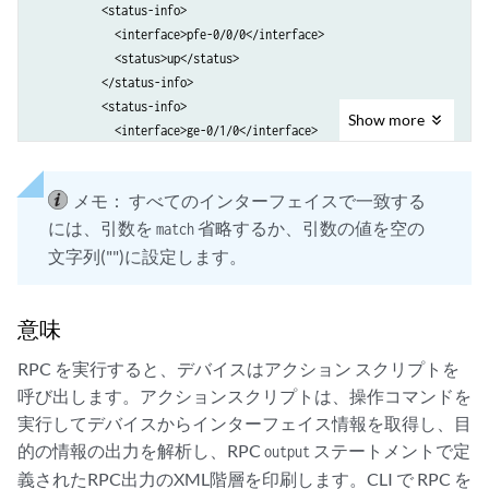
          <status-info>

            <interface>pfe-0/0/0</interface>

            <status>up</status>

          </status-info>

          <status-info>

Show
more
            <interface>ge-0/1/0</interface>

            <status>up</status>

          </status-info>

メモ：
すべてのインターフェイスで一致する
          <status-info>

には、引数を
省略するか、引数の値を空の
            <interface>xe-0/2/0</interface>

match
            <status>up</status>

文字列("")に設定します。
          </status-info>

          <status-info>

            <interface>xe-0/3/0</interface>

意味
            <status>up</status>

RPC を実行すると、デバイスはアクション スクリプトを
          </status-info>

呼び出します。アクションスクリプトは、操作コマンドを
    </interface-status-info>

    <cli>

実行してデバイスからインターフェイス情報を取得し、目
        <banner></banner>

的の情報の出力を解析し、RPC
ステートメントで定
output
    </cli>

義されたRPC出力のXML階層を印刷します。CLI で RPC を