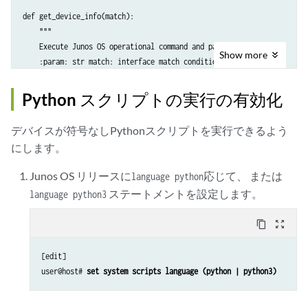
    parser = argparse.ArgumentParser(description='This is a demo scrip
    # parse output for required data

def get_device_info(match):

    parser.add_argument('--match', required=False, default='')

    for intf in root.xpath("/rpc-reply \

    """

    parser.add_argument('--rpc_name', required=True)

        /*[local-name()='interface-information'] \

    Execute Junos OS operational command and parse output

    args = parser.parse_args()

        /*[local-name()='physical-interface']"):

Show
more
    :param: str match: interface match condition

    :returns: List containing the XML data for each interface

    # define the operational command from which to retrieve informatio
        # retrieve data for the interface name and operational status

    """

Python スクリプトの実行の有効化
    cli_command = 'show interfaces ' + args.match + ' | display xml'

        name = intf.xpath("*[local-name()='name']")[0].text

    cmd = ['cli', '-c', cli_command]

        oper_status = intf.xpath("*[local-name()='oper-status']")[0].t
    # execute Junos OS operational command and retrieve output

デバイスが符号なしPythonスクリプトを実行できるよう
    try:

    # generate the XML for the RPC output

        # append the XML for each interface to a list

にします。
        with Device() as dev:

    rpc_output_xml = generate_xml(cmd)

        xml_item = etree.Element('status-info')

            if (match == ""):

Junos OS リリースに
応じて、 または
        interface = etree.SubElement(xml_item, 'interface')

language python
                root = dev.rpc.get_interface_information( )

    # print RPC output

        interface.text = name

ステートメントを設定します。
language python3
            else:

    print (etree.tostring(rpc_output_xml, pretty_print=True, encoding=
        status = etree.SubElement(xml_item, 'status')

                root = dev.rpc.get_interface_information(interface_nam
        status.text = oper_status

content_copy
zoom_out_map
    except Exception:                

        xml_items.append(xml_item)

        sys.exit()

if __name__ == '__main__':

[edit]

    return xml_items

user@host# 
set system scripts language (python | python3)
    xml_items = []

    # parse output for required data
