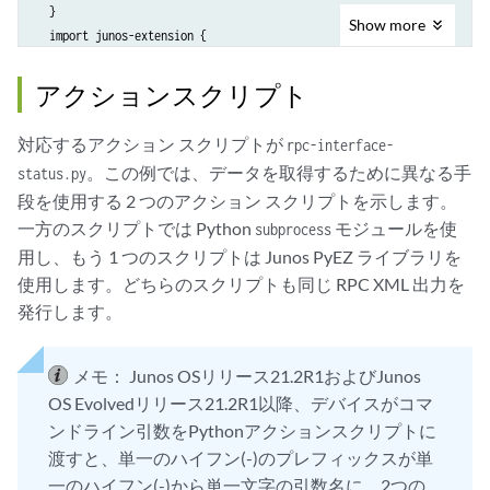
  }

Show
more
  import junos-extension {

    prefix junos;

  }

アクションスクリプト
  organization

対応するアクション スクリプトが
rpc-interface-
    "Juniper Networks, Inc.";

。この例では、データを取得するために異なる手
status.py
段を使用する 2 つのアクション スクリプトを示します。
  description

一方のスクリプトでは Python
モジュールを使
    "Junos OS YANG module for RPC example";

subprocess
用し、もう 1 つのスクリプトは Junos PyEZ ライブラリを
  rpc get-interface-status {

使用します。どちらのスクリプトも同じ RPC XML 出力を
     description "RPC example to retrieve interface status";

発行します。
     junos:command "show intf status" {

        junos:action-execute {

メモ：
Junos OSリリース21.2R1およびJunos
          junos:script "rpc-interface-status.py";

OS Evolvedリリース21.2R1以降、デバイスがコマ
        }

ンドライン引数をPythonアクションスクリプトに
     }

渡すと、単一のハイフン(-)のプレフィックスが単
一のハイフン(-)から単一文字の引数名に、2つの