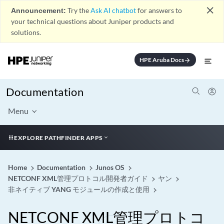
close
Announcement:
Try the
Ask AI chatbot
for answers to
your technical questions about Juniper products and
solutions.
HPE Aruba Docs
arrow_forward
Documentation
Menu
EXPLORE PATHFINDER APPS
Home
Documentation
Junos OS
NETCONF XML管理プロトコル開発者ガイド
ヤン
非ネイティブ YANG モジュールの作成と使用
NETCONF XML管理プロトコ