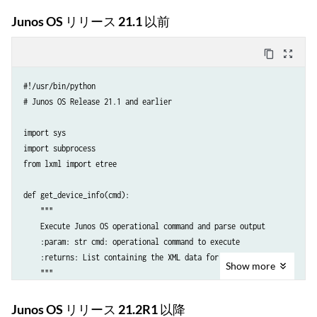
             junos-odl:space;

Junos OS リリース 21.1 以前
             junos-odl:line {

               junos-odl:field "interface";

content_copy
zoom_out_map
               junos-odl:field "status";

             }

#!/usr/bin/python

           }

# Junos OS Release 21.1 and earlier

         }

       }

import sys

     }

import subprocess

  }

from lxml import etree

def get_device_info(cmd):

    """

    Execute Junos OS operational command and parse output

    :param: str cmd: operational command to execute

    :returns: List containing the XML data for each interface

Show
more
    """

    # execute Junos OS operational command and retrieve output

Junos OS リリース 21.2R1 以降