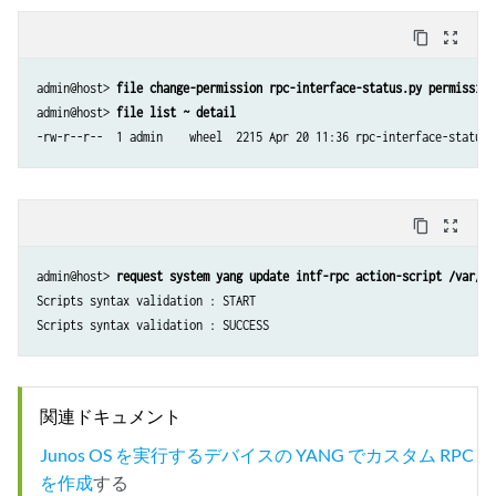
content_copy
zoom_out_map
admin@host> 
file change-permission rpc-interface-status.py permission
admin@host> 
file list ~ detail
content_copy
zoom_out_map
admin@host> 
request system yang update intf-rpc action-script /var/tm
Scripts syntax validation : START

関連ドキュメント
Junos OS を実行するデバイスの YANG でカスタム RPC
を作成
する