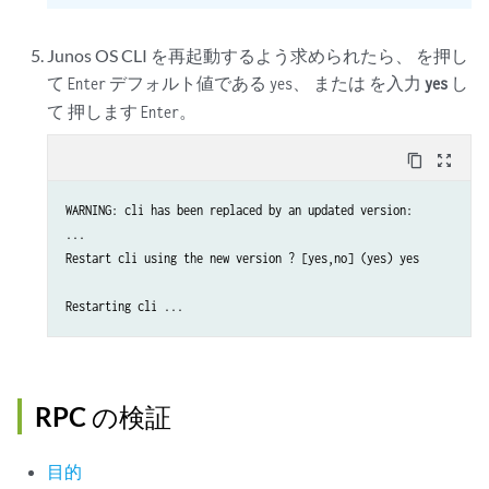
Junos OS CLI を再起動するよう求められたら、 を押し
て
デフォルト値である
、 または を入力
し
Enter
yes
yes
て 押します
。
Enter
content_copy
zoom_out_map
WARNING: cli has been replaced by an updated version:

...

Restart cli using the new version ? [yes,no] (yes) yes

RPC の検証
目的