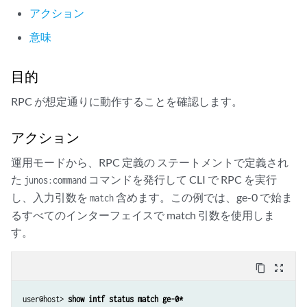
アクション
意味
目的
RPC が想定通りに動作することを確認します。
アクション
運用モードから、RPC 定義の ステートメントで定義され
た
コマンドを発行して CLI で RPC を実行
junos:command
し、入力引数を
含めます。この例では、ge-0 で始ま
match
るすべてのインターフェイスで match 引数を使用しま
す。
content_copy
zoom_out_map
user@host> 
show intf status match ge-0*