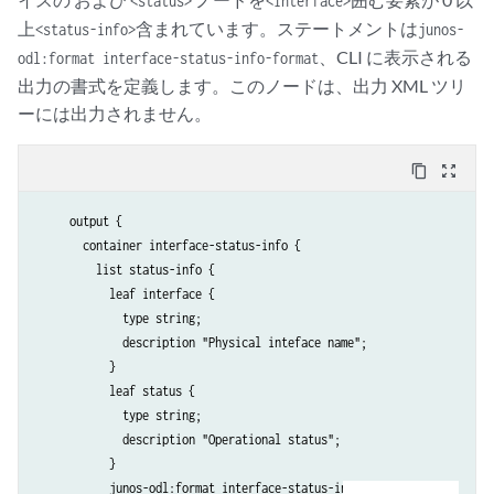
<status>
<interface>
上
含まれています。ステートメントは
<status-info>
junos-
、CLI に表示される
odl:format interface-status-info-format
出力の書式を定義します。このノードは、出力 XML ツリ
ーには出力されません。
content_copy
zoom_out_map
     output {

       container interface-status-info {

         list status-info {

           leaf interface {

             type string;

             description "Physical inteface name";

           }

           leaf status {

             type string;

             description "Operational status";

           }

           junos-odl:format interface-status-info-format {
