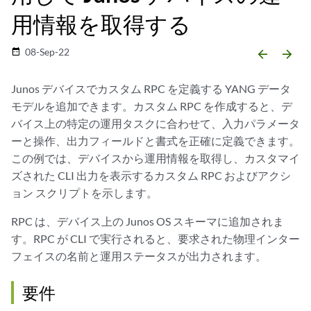
用情報を取得する
08-Sep-22
date_range
arrow_backward
arrow_forward
Junos デバイスでカスタム RPC を定義する YANG データ
モデルを追加できます。カスタム RPC を作成すると、デ
バイス上の特定の運用タスクに合わせて、入力パラメータ
ーと操作、出力フィールドと書式を正確に定義できます。
この例では、デバイスから運用情報を取得し、カスタマイ
ズされた CLI 出力を表示するカスタム RPC およびアクシ
ョン スクリプトを示します。
RPC は、デバイス上の Junos OS スキーマに追加されま
す。RPC が CLI で実行されると、要求された物理インター
フェイスの名前と運用ステータスが出力されます。
要件