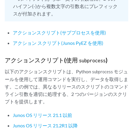
     input {

ハイフン(-)から複数文字の引数名にプレフィック
       leaf match {

スが付加されます。
         description "Requested interface match condition";

         type string;

       }

アクションスクリプト(サブプロセスを使用)
     }

     output {

アクション スクリプト(Junos PyEZ を使用)
       container interface-status-info {

         list status-info {

アクションスクリプト(使用
)
           leaf interface {

subprocess
             type string;

以下のアクションスクリプトは、Python
モジュ
subprocess
             description "Physical interface name";

ールを使用して運用コマンドを実行し、データを取得しま
           }

           leaf status {

す。この例では、異なるリリースのスクリプトのコマンド
             type string;

ライン引数を適切に処理する、2 つのバージョンのスクリ
             description "Operational status";

プトを提供します。
           }

           junos-odl:format interface-status-info-format {

Junos OS リリース 21.1 以前
             junos-odl:header "Physical Interface - Status\n";

             junos-odl:indent 5;

Junos OS リリース 21.2R1 以降
             junos-odl:comma;
