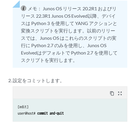
def generate_xml(match):

    for intf in root.xpath("/rpc-reply \

メモ：
Junos OS リリース 20.2R1 およびリ
    """

        /*[local-name()='interface-information'] \

    Generate the XML tree for the RPC output

リース 22.3R1 Junos OS Evolved以降、デバイ
        /*[local-name()='physical-interface']"):

    :param: str match: interface match condition

スは Python 3 を使用して YANG アクションと
    :returns: XML tree for the RPC output

変換スクリプトを実行します。以前のリリー
        # retrieve data for the interface name and operational status

    """

        name = intf.xpath("*[local-name()='name']")[0].text

スでは、Junos OS はこれらのスクリプトの実
        oper_status = intf.xpath("*[local-name()='oper-status']")[0].t
行に Python 2.7 のみを使用し、Junos OS
    xml = etree.Element('interface-status-info')

Evolvedはデフォルトで Python 2.7 を使用して
        # append the XML for each interface to a list

スクリプトを実行します。
    intf_list_xml = get_device_info(match)

        xml_item = etree.Element('status-info')

    for intf in intf_list_xml:

        interface = etree.SubElement(xml_item, 'interface')

        xml.append(intf)

        interface.text = name

    return xml

設定をコミットします。
        status = etree.SubElement(xml_item, 'status')

        status.text = oper_status

content_copy
zoom_out_map
        xml_items.append(xml_item)

def main():

[edit]

    return xml_items

    args = {'match': ""}

user@host# 
commit and-quit
    for arg in args.keys():

def generate_xml(match):

        if arg in sys.argv:
