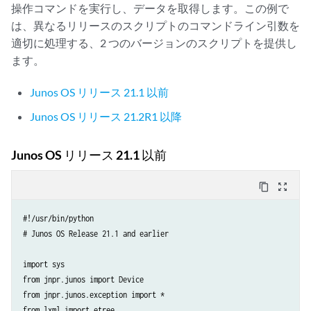
    root = etree.fromstring(tmp.strip())

操作コマンドを実行し、データを取得します。この例で
        xml_items.append(xml_item)

は、異なるリリースのスクリプトのコマンドライン引数を
    xml_items = []

適切に処理する、2 つのバージョンのスクリプトを提供し
    return xml_items

ます。
    # parse output for required data

    for intf in root.xpath("/rpc-reply \

def generate_xml(cmd):

Junos OS リリース 21.1 以前
        /*[local-name()='interface-information'] \

    """

        /*[local-name()='physical-interface']"):

Junos OS リリース 21.2R1 以降
    Generate the XML tree for the RPC output

    :param: str cmd: operational command from which to retrieve data

        # retrieve data for the interface name and operational status

    :returns: XML tree for the RPC output

Junos OS リリース 21.1 以前
        name = intf.xpath("*[local-name()='name']")[0].text

    """

        oper_status = intf.xpath("*[local-name()='oper-status']")[0].t
content_copy
zoom_out_map
    xml = etree.Element('interface-status-info')

        # append the XML for each interface to a list

        xml_item = etree.Element('status-info')

#!/usr/bin/python

    intf_list_xml = get_device_info(cmd)

        interface = etree.SubElement(xml_item, 'interface')

# Junos OS Release 21.1 and earlier

    for intf in intf_list_xml:

        interface.text = name

        xml.append(intf)

        status = etree.SubElement(xml_item, 'status')

import sys

    return xml

        status.text = oper_status

from jnpr.junos import Device

        xml_items.append(xml_item)

from jnpr.junos.exception import *

from lxml import etree
