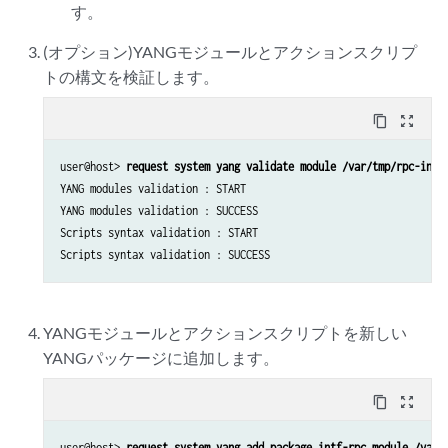
す。
    # generate the XML for the RPC output

    rpc_output_xml = generate_xml(args.match)

(オプション)YANGモジュールとアクションスクリプ
トの構文を検証します。
    # print RPC output

    print (etree.tostring(rpc_output_xml, pretty_print=True, encoding=
content_copy
zoom_out_map
if __name__ == '__main__':

user@host> 
request system yang validate module /var/tmp/rpc-inte
YANG modules validation : START

    main()
YANG modules validation : SUCCESS

Scripts syntax validation : START

YANGモジュールとアクションスクリプトを新しい
YANGパッケージに追加します。
content_copy
zoom_out_map
user@host> 
request system yang add package intf-rpc module /var/