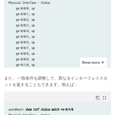
Physical Interface - Status

     ge-0/0/0, up

     ge-0/0/1, up

     ge-0/0/2, up

     ge-0/0/3, up

     ge-0/0/4, up

     ge-0/0/5, up

     ge-0/0/6, up

     ge-0/0/7, up

     ge-0/0/8, up

     ge-0/0/9, up

Show
more
     ge-0/1/0, up

     ge-0/1/1, up

     ge-0/1/2, up

また、 一致条件を調整して、異なるインターフェイスセ
     ge-0/1/3, up

ットを返することもできます。例えば：
     ge-0/1/4, up

     ge-0/1/5, up

content_copy
zoom_out_map
     ge-0/1/6, up

     ge-0/1/7, up

user@host> 
show intf status match *e-0/*/0
     ge-0/1/8, up
