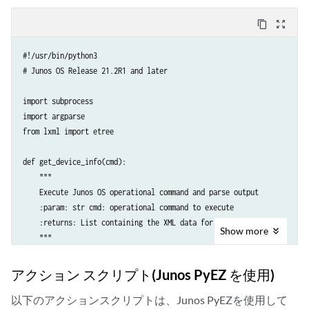
    proc = subprocess.Popen(cmd, stdout=subprocess.PIPE)

    tmp = proc.stdout.read()

content_copy
zoom_out_map
    root = etree.fromstring(tmp.strip())

#!/usr/bin/python3

    xml_items = []

# Junos OS Release 21.2R1 and later

    # parse output for required data

import subprocess

    for intf in root.xpath("/rpc-reply \

import argparse

        /*[local-name()='interface-information'] \

from lxml import etree

        /*[local-name()='physical-interface']"):

def get_device_info(cmd):

        # retrieve data for the interface name and operational status

    """

        name = intf.xpath("*[local-name()='name']")[0].text

    Execute Junos OS operational command and parse output

        oper_status = intf.xpath("*[local-name()='oper-status']")[0].t
    :param: str cmd: operational command to execute

    :returns: List containing the XML data for each interface

        # append the XML for each interface to a list

Show
more
    """

        xml_item = etree.Element('status-info')

        interface = etree.SubElement(xml_item, 'interface')

    # execute Junos OS operational command and retrieve output

アクション スクリプト(Junos PyEZ を使用)
        interface.text = name

    proc = subprocess.Popen(cmd, stdout=subprocess.PIPE)

        status = etree.SubElement(xml_item, 'status')

    tmp = proc.stdout.read()

以下のアクションスクリプトは、Junos PyEZを使用して
        status.text = oper_status
