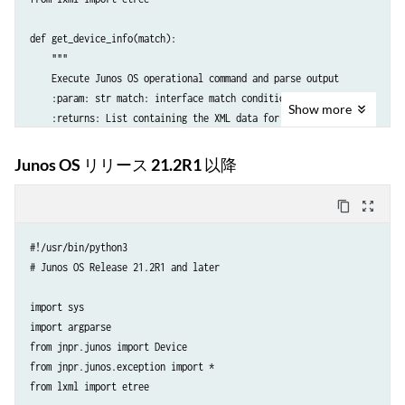
def main():

    return xml_items

def get_device_info(match):

    args = {'match': ""}

    """

    for arg in args.keys():

def generate_xml(cmd):

    Execute Junos OS operational command and parse output

        if arg in sys.argv:

    """

    :param: str match: interface match condition

            index = sys.argv.index(arg)

Show
more
    Generate the XML tree for the RPC output

    :returns: List containing the XML data for each interface

            args[arg] = sys.argv[index+1]

    :param: str cmd: operational command from which to retrieve data

    """

    :returns: XML tree for the RPC output

Junos OS リリース 21.2R1 以降
    # define the operational command from which to retrieve informatio
    """

    # execute Junos OS operational command and retrieve output

    cli_command = 'show interfaces ' + args['match'] + ' | display xml
    try:

content_copy
zoom_out_map
    cmd = ['cli', '-c', cli_command]

    xml = etree.Element('interface-status-info')

        with Device() as dev:

            if (match == ""):

    # generate the XML for the RPC output

#!/usr/bin/python3

    intf_list_xml = get_device_info(cmd)

                root = dev.rpc.get_interface_information( )

    rpc_output_xml = generate_xml(cmd)

# Junos OS Release 21.2R1 and later

    for intf in intf_list_xml:

            else:

        xml.append(intf)

                root = dev.rpc.get_interface_information(interface_nam
    # print RPC output

import sys

    return xml

    except Exception:                

    print (etree.tostring(rpc_output_xml, pretty_print=True, encoding=
import argparse

        sys.exit()

from jnpr.junos import Device

from jnpr.junos.exception import *

def main():

    xml_items = []

if __name__ == '__main__':

from lxml import etree
