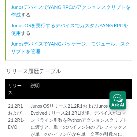
JunosデバイスでYANG RPCのアクションスクリプトを
作成
する
Junos OSを実行するデバイスでカスタムYANG RPCを
使用
する
JunosデバイスでYANGパッケージ、モジュール、スク
リプトを管理
リリース履歴テーブル
リリー
説明
ス
Ask AI
21.2R1
Junos OSリリース21.2R1およびJunos OS
および
Evolvedリリース21.2R1以降、デバイスがコマ
21.2R1-
ンドライン引数をPythonアクションスクリプト
EVO
に渡すと、単一のハイフン(-)のプレフィックス
が単一のハイフン(-)から単一文字の引数名に、