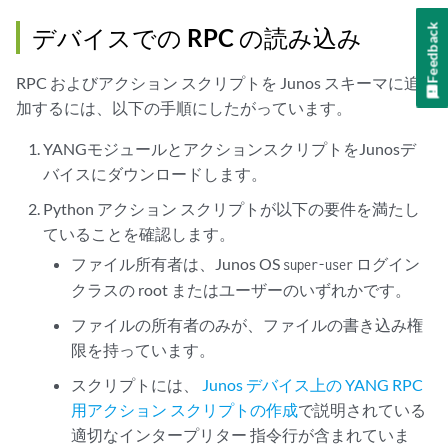
    """

            index = sys.argv.index(arg)

Feedback
    Generate the XML tree for the RPC output

デバイスでの RPC の読み込み
            args[arg] = sys.argv[index+1]

    :param: str match: interface match condition

    :returns: XML tree for the RPC output

RPC およびアクション スクリプトを Junos スキーマに追
    # generate the XML for the RPC output

    """

加するには、以下の手順にしたがっています。
    rpc_output_xml = generate_xml(args['match'])

    xml = etree.Element('interface-status-info')

YANGモジュールとアクションスクリプトをJunosデ
    # print RPC output

バイスにダウンロードします。
    print (etree.tostring(rpc_output_xml, pretty_print=True, encoding=
    intf_list_xml = get_device_info(match)

    for intf in intf_list_xml:

Python アクション スクリプトが以下の要件を満たし
if __name__ == '__main__':

        xml.append(intf)

ていることを確認
します。
    return xml

ファイル所有者は、Junos OS
ログイン
super-user
クラスの root またはユーザーのいずれかです。
def main():

ファイルの所有者のみが、ファイルの書き込み権
限を持っています。
    parser = argparse.ArgumentParser(description='This is a demo scrip
    parser.add_argument('--match', required=False, default='')

スクリプトには、
Junos デバイス上の YANG RPC
    parser.add_argument('--rpc_name', required=True)

用アクション スクリプトの作成
で説明されている
    args = parser.parse_args()

適切なインタープリター 指令行が含まれていま