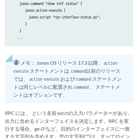
     junos:command "show intf status" {

        junos:action-execute {

          junos:script "rpc-interface-status.py";

        }

     }

    ...
メモ：
Junos OS リリース 17.3 以降、
action-
ステートメントは.
以前のリリース
execute
command
では、
および
ステートメン
action-execute
command
トは同じレベルに配置され
、 ステートメ
command
ントはオプションです。
RPC には 、 という名前
の入力パラメーターがあり、
match
出力に含めるインターフェイスを決定します。RPC を実
行する場合、ge-0*など、目的のインターフェイスに一致
する文字列を含めます。空の文字列("")は、すべてのイン