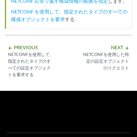
NETCONF 応答で返す構成情報の範囲を指定
します。
NETCONF を使用して、指定されたタイプのすべての
構成オブジェクトを要求
する
PREVIOUS
NEXT
arrow_backward
arrow_forward
NETCONFを使用して、
NETCONFを使用した特
指定されたタイプのす
定の設定オブジェクト
べての設定オブジェク
のリクエスト
トを要求する