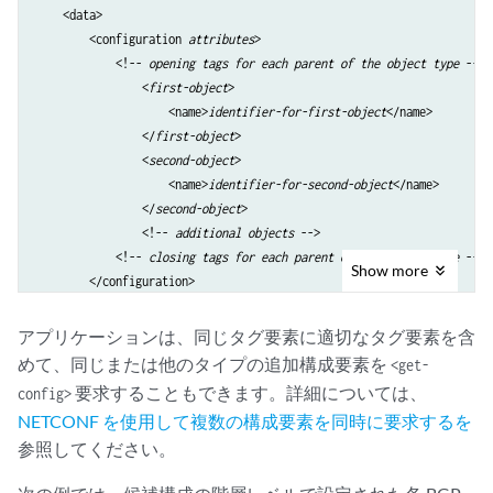
    <data>

        <configuration 
attributes
>

            <!-- 
opening tags for each parent of the object type
 -->

                <
first-object
>

                    <name>
identifier-for-first-object
</name>

                </
first-object
>

                <
second-object
>

                    <name>
identifier-for-second-object
</name>

                </
second-object
>

                <!-- 
additional objects
 -->

            <!-- 
closing tags for each parent of the object type
 -->

Show
more
        </configuration>

    </data>

</rpc-reply>

アプリケーションは、同じタグ要素に適切なタグ要素を含
めて、同じまたは他のタイプの追加構成要素を
<get-
要求することもできます。詳細については、
config>
NETCONF を使用して複数の構成要素を同時に要求するを
参照してください。