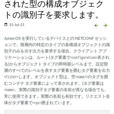
された型の構成オブジェク
トの識別子を要求します。
15-Jul-21
date_range
arrow_backward
arrow_forward
Junos OS を実行しているデバイスとの NETCONF セッシ
ョンで、階層内の特定のタイプの各構成オブジェクトの識
別子のみを示す出力を要求する場合、クライアント アプ
リケーションは、ルート(タグ要素で
表され
<configuration>
る)からオブジェクト タイプの即時親レベルまで、設定階
層のすべてのレベルを表すタグ要素を囲むタグ要素を出力
します。オブジェクト型は、空
のタグを囲
<filter>
<name/>
むコンテナ タグ要素によって表されます。(タグ要素は
、実際の識別子タグ要素の名前が異なる場合でも、
<name>
常に使用できます。実際の名前も有効です。リクエスト全
体がタグ要素で
囲まれています。
<rpc>