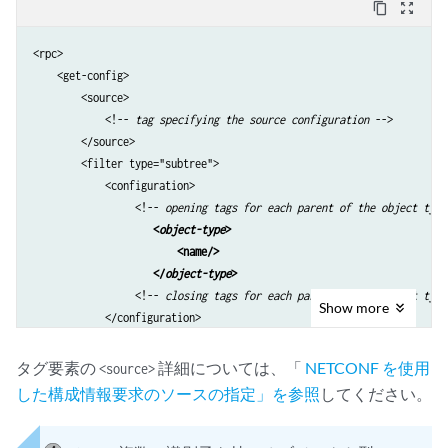
content_copy
zoom_out_map
<rpc>

    <get-config>

        <source>

            <!-- 
tag specifying the source configuration
 -->

        </source>

        <filter type="subtree">

            <configuration>

                 <!-- 
opening tags for each parent of the object type
<
object-type
>
<name/>
</
object-type
>
                 <!-- 
closing tags for each parent of the object type
Show
more
            </configuration>

        </filter>

    </get-config>

タグ要素の
詳細については、「
NETCONF を使用
<source>
</rpc>

した構成情報要求のソースの指定」を参照
してください。