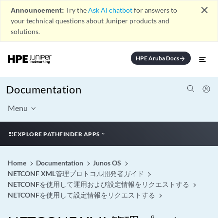
close
Announcement:
Try the
Ask AI chatbot
for answers to
your technical questions about Juniper products and
solutions.
HPE Aruba Docs
arrow_forward
Documentation
Menu
EXPLORE PATHFINDER APPS
Home
Documentation
Junos OS
NETCONF XML管理プロトコル開発者ガイド
NETCONFを使用して運用および設定情報をリクエストする
NETCONFを使用して設定情報をリクエストする