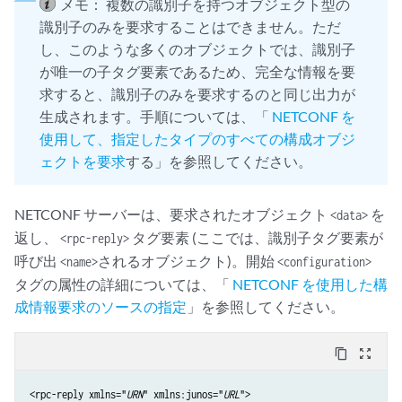
メモ：
複数の識別子を持つオブジェクト型の
識別子のみを要求することはできません。ただ
し、このような多くのオブジェクトでは、識別子
が唯一の子タグ要素であるため、完全な情報を要
求すると、識別子のみを要求するのと同じ出力が
生成されます。手順については、「
NETCONF を
使用して、指定したタイプのすべての構成オブジ
ェクトを要求
する」を参照してください。
NETCONF サーバーは、要求されたオブジェクト
を
<data>
返し、
タグ要素 (ここでは、識別子タグ要素が
<rpc-reply>
呼び出
されるオブジェクト)。開始
<name>
<configuration>
タグの属性の詳細については、「
NETCONF を使用した構
成情報要求のソースの指定
」を参照してください。
content_copy
zoom_out_map
<rpc-reply xmlns="
URN
" xmlns:junos="
URL
">
