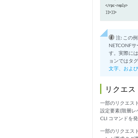
</rpc-reply>

]]>]]>
注:
この例
NETCON
す。実際には
ョンではタ
文字、およ
リクエス
一部のリクエス
設定要素(階層
CLI コマンド
一部のリクエス