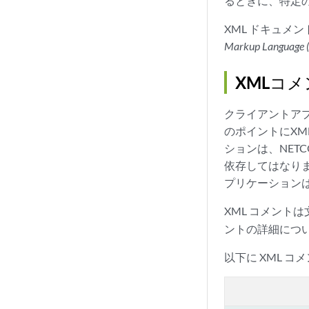
るときに、特定
XML ドキュメントの
Markup
Language 
XMLコ
クライアントアプ
のポイントにX
ションは、NET
依存してはなり
プリケーションは
XML コメント
ントの詳細につ
以下に XML 