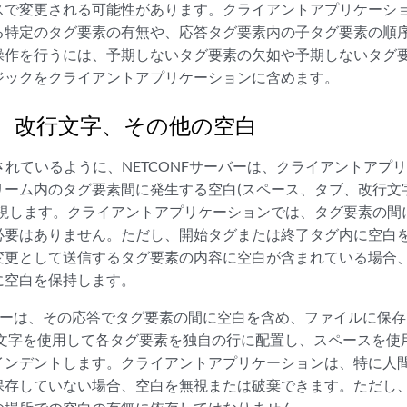
で変更される可能性があります。クライアントアプリケーション
る特定のタグ要素の有無や、応答タグ要素内の子タグ要素の順
操作を行うには、予期しないタグ要素の欠如や予期しないタグ
ジックをクライアントアプリケーションに含めます。
、改行文字、その他の空白
されているように、NETCONFサーバーは、クライアントアプ
リーム内のタグ要素間に発生する空白(スペース、タブ、改行文
無視します。クライアントアプリケーションでは、タグ要素の間
必要はありません。ただし、開始タグまたは終了タグ内に空白
更として送信するタグ要素の内容に空白が含まれている場合、N
に空白を保持します。
ーバーは、その応答でタグ要素の間に空白を含め、ファイルに保
行文字を使用して各タグ要素を独自の行に配置し、スペースを使
インデントします。クライアントアプリケーションは、特に人
保存していない場合、空白を無視または破棄できます。ただし