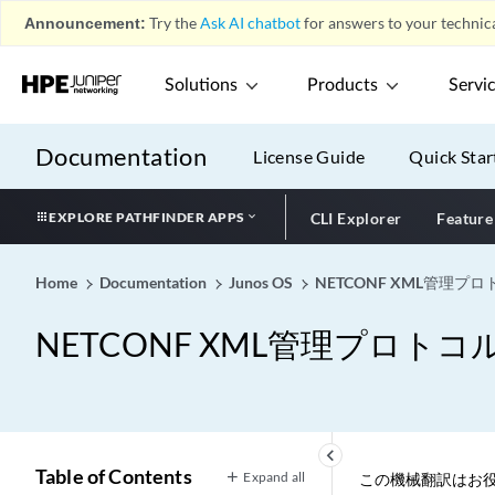
Announcement:
Try the
Ask AI chatbot
for answers to your technica
Solutions
Products
Servi
Documentation
License Guide
Quick Star
EXPLORE PATHFINDER APPS
CLI Explorer
Feature
Home
Documentation
Junos OS
NETCONF XML管理
NETCONF XML管理プロト
keyboard_arrow_left
Table of Contents
Expand all
この機械翻訳はお役