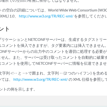
の場所での空白の有無に依存してはなりません。
空白の詳細については、World Wide Web Consortium (W3C
(XML) 1.0
、
http://www.w3.org/TR/REC-xml/
を参照してくださ
メント
リケーションとNETCONFサーバーは、生成するタグストリ
MLコメントを挿入できますが、タグ要素内には挿入できません
CONFサーバーからの出力中のコメントを適切に処理する必要
ません。また、サーバーは受け取ったコメントを自動的に破棄
コメントを使用してNETCONFサーバーに情報を伝達できま
は文字列
と
で囲まれ、文字列
(2 つのハイフン) を含
<!--
-->
--
いては、
http://www.w3.org/TR/REC-xml/
の XML 仕様を参照
コメントの例を示します。