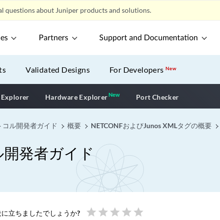
l questions about Juniper products and solutions.
ces
Partners
Support and Documentation
ts
Validated Designs
For Developers
New
New
New application
 Explorer
Hardware Explorer
Port Checker
プロトコル開発者ガイド
概要
NETCONFおよびJunos XMLタグの概要
コル開発者ガイド
star
star
star
star
star
に立ちましたでしょうか?