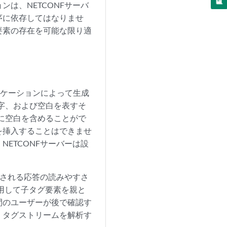
は、NETCONFサーバ
序に依存してはなりませ
要素の存在を可能な限り適
リケーションによって生成
字、および空白を表すそ
に空白を含めることがで
を挿入することはできませ
ETCONFサーバーは設
存される応答の読みやすさ
用して子タグ要素を親と
間のユーザーが後で確認す
、タグストリームを解析す