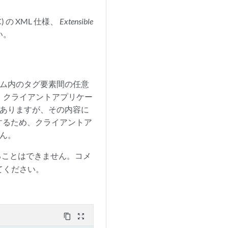
) の XML 仕様、
Extensible
い。
ーム内のタグ要素間の任意
。クライアントアプリケー
がありますが、その内容に
するため、クライアントア
せん。
めることはできません。コメ
してください。
content_copy
zoom_out_map