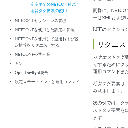
定変更でのNETCONF設定
同様に、NETC
応答タグ要素の使用
ーはXMLおよびN
NETCONFセッションの管理
play_arrow
以下のセクション
NETCONFを使用した設定の管理
play_arrow
NETCONFを使用して運用および設
play_arrow
リクエス
定情報をリクエストする
NETCONF公共事業
play_arrow
リクエスト
タグ
ヤン
りするためにク
play_arrow
運用コマンドま
OpenDaylight統合
play_arrow
設定ステートメントと運用コマンド
play_arrow
応答
タグ要素は、
み発生します。
次の例では、ク
ストタグ要素を出
ます。