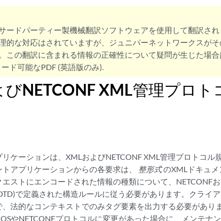
サードパーティー製機械翻訳ソフトウェアを使用して翻訳され
理的な対応はされていますが、ジュニパーネットワークスがそ
。この翻訳に含まれる情報の正確性について疑問が生じた場合
ード可能なPDF (英語版のみ).
よびNETCONF XML管理プロ
リケーションは、XMLおよびNETCONF XML管理プロトコ
ントアプリケーションからの各要求は、
整形式
のXMLドキュ
エストにエンコードされた情報の種類について、NETCONFおよび
DTD)で定義された構造ルールに従う必要があります。クライ
で、法的なコンテキストでのみタグ要素を出力する必要があり
os OSやNETCONFプロトコルに変更があった場合に、メンテ