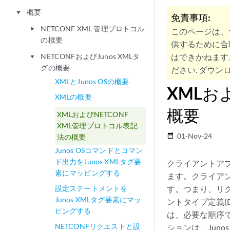
概要
play_arrow
免責事項:
NETCONF XML 管理プロトコル
play_arrow
このページは、
の概要
供するために合
NETCONFおよびJunos XMLタ
はできかねます
play_arrow
グの概要
ださい. ダウンロ
XMLとJunos OSの概要
XMLお
XMLの概要
概要
XMLおよびNETCONF
XML管理プロトコル表記
01-Nov-24
date_range
法の概要
Junos OSコマンドとコマン
ド出力をJunos XMLタグ要
クライアントアプ
素にマッピングする
ます。クライア
設定ステートメントを
す。つまり、リク
Junos XMLタグ要素にマッ
ントタイプ定義(
ピングする
は、必要な順序
NETCONFリクエストと設
ションは、Jun