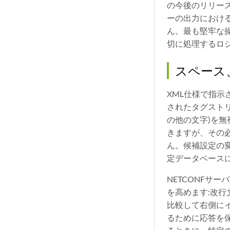
の今後のリリース
ーの出力におけ
ん。最も堅牢な
切に処理するロ
スペース
XML仕様で指示
されたタグスト
の他の文字)を
きますが、その
ん。候補設定の変
定データベース
NETCONFサ
を高めます:改
比較して右側に
るために応答を