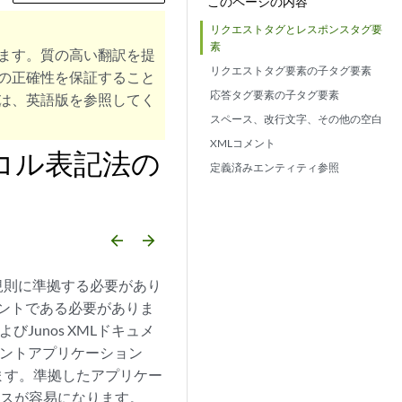
このページの内容
リクエストタグとレスポンスタグ要
素
ます。質の高い翻訳を提
リクエストタグ要素の子タグ要素
の正確性を保証すること
応答タグ要素の子タグ要素
は、英語版を参照してく
スペース、改行文字、その他の空白
XMLコメント
トコル表記法の
定義済みエンティティ参照
arrow_backward
arrow_forward
ル規則に準拠する必要があり
メントである必要がありま
Junos XMLドキュメ
アントアプリケーション
ます。準拠したアプリケー
ナンスが容易になります。