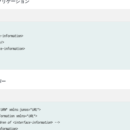
プリケーション
-information>

/>

e-information>

バー
"
URN
" xmlns:junos="
URL
">

formation xmlns="
URL
">

dren of <interface-information
> -->

formation> 
