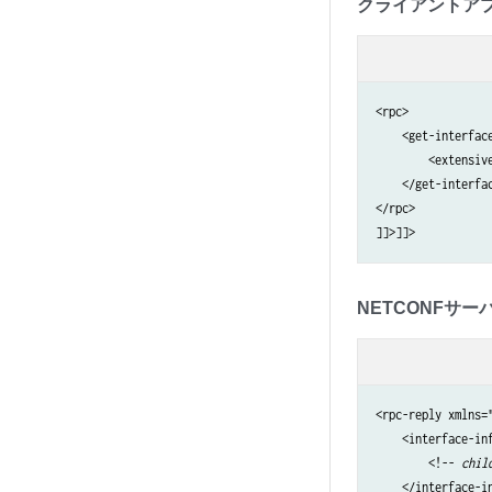
クライアントア
<rpc>

    <get-interface
        <extensive
    </get-interfac
</rpc>

]]>]]>
NETCONFサー
<rpc-reply xmlns=
    <interface-in
        <!-- 
chil
    </interface-in