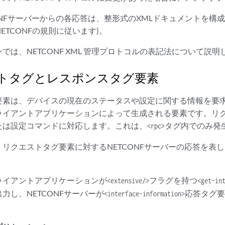
ONFサーバーからの各応答は、整形式のXMLドキュメントを構成し
ETCONFの規則に従います)。
では、NETCONF XML 管理プロトコルの表記法について説明
トタグとレスポンスタグ要素
要素は、デバイスの現在のステータスや設定に関する情報を要
ライアントアプリケーションによって生成される要素です。リク
たは設定コマンドに対応します。これは、
タグ内でのみ発
<rpc>
リクエストタグ要素に対するNETCONFサーバーの応答を表
ライアントアプリケーションが
フラグを持つ
<extensive/>
<get-in
力し、NETCONFサーバーが
応答タグ要
<interface-information>