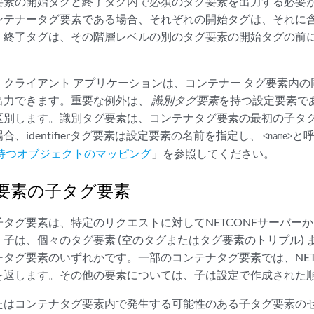
要素の開始タグと終了タグ内で必須のタグ要素を出力する必要
ンテナータグ要素である場合、それぞれの開始タグは、それに
、終了タグは、その階層レベルの別のタグ要素の開始タグの前
、クライアント アプリケーションは、コンテナー タグ要素内
出力できます。重要な例外は、
識別タグ要素
を持つ設定要素で
区別します。識別タグ要素は、コンテナタグ要素の最初の子タ
、identifierタグ要素は設定要素の名前を指定し、
と
<name>
持つオブジェクトのマッピング
」を参照してください。
要素の子タグ要素
タグ要素は、特定のリクエストに対してNETCONFサーバー
子は、個々のタグ要素 (空のタグまたはタグ要素のトリプル)
タグ要素のいずれかです。一部のコンテナタグ要素では、NET
を返します。その他の要素については、子は設定で作成された
はコンテナタグ要素内で発生する可能性のある子タグ要素のセットは、