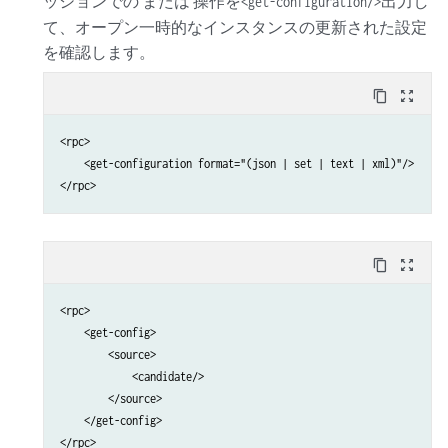
ッションでの または 操作を
出力し
<get-configuration/>
て、オープン一時的なインスタンスの更新された設定
を確認します。
content_copy
zoom_out_map
<rpc>

    <get-configuration format="(json | set | text | xml)"/>

content_copy
zoom_out_map
<rpc>

    <get-config>

        <source>

            <candidate/>

        </source>

    </get-config>
