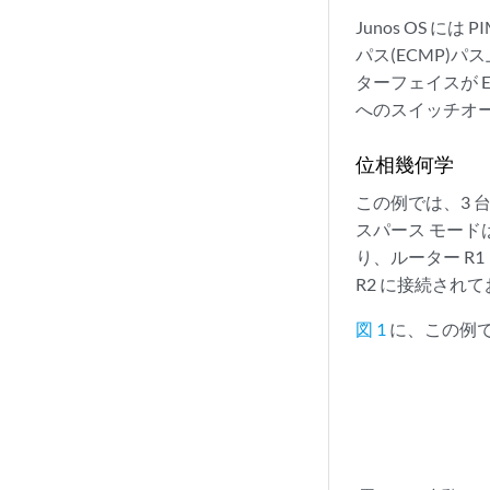
Junos OS に
パス(ECMP)
ターフェイスが 
へのスイッチオ
位相幾何学
この例では、3 
スパース モード
り、ルーター R
R2 に接続されて
図 1
に、この例