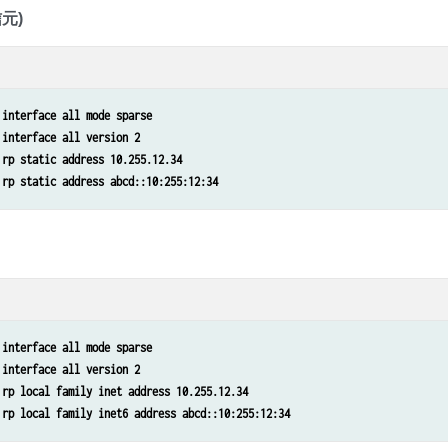
元)
 interface all mode sparse
 interface all version 2
 rp static address 10.255.12.34
 rp static address abcd::10:255:12:34
 interface all mode sparse
 interface all version 2
 rp local family inet address 10.255.12.34
 rp local family inet6 address abcd::10:255:12:34