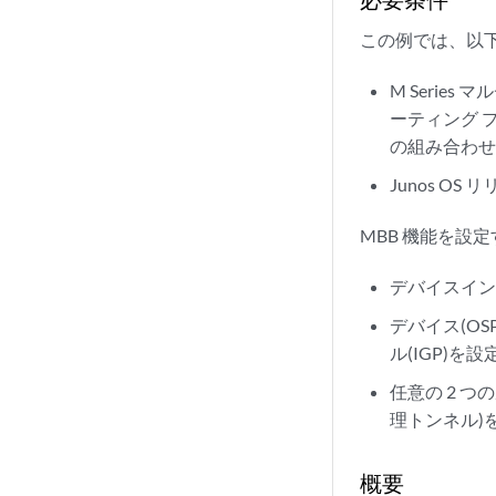
この例では、以
M Series
ーティング プラ
の組み合わせ
Junos OS 
MBB 機能を設
デバイスイ
デバイス(OSP
ル(IGP)を設
任意の 2 つ
理トンネル)
概要