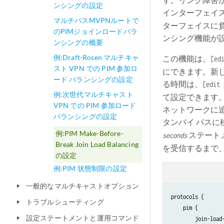
ンシングの設定
インターフェイ
マルチパスMVPNルートで
ターフェイスに負
のPIMジョインロードバラ
ンシング機能が
ンシングの概要
例:Draft-Rosen マルチキャ
この機能は、
[ed
スト VPN での PIM 参加ロ
にできます。新し
ード バランシングの設定
る時間は、
[edit 
例:次世代マルチキャスト
て設定できます
VPN での PIM 参加ロード
ネットワークに
バランシングの設定
タンバイ パスに
例:PIM Make-Before-
ステート
seconds
Break Join Load Balancing
を受信するまで
の設定
例:PIM 状態制限の設定
一般的なマルチキャストオプション
play_arrow
protocols {

トラブルシューティング
play_arrow
    pim {

設定ステートメントと運用コマンド
play_arrow
        join-load-