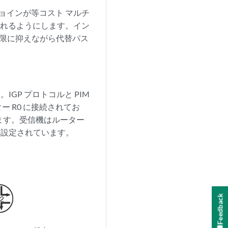
M ジョインが等コスト マルチ
配されるようにします。イン
小限に抑えながら代替パス
GP プロトコルと PIM
 R0 に接続されてお
います。受信機はルーター
 に設定されています。
Feedback