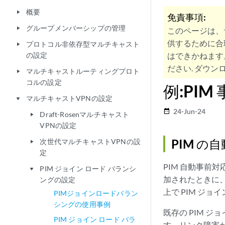
概要
play_arrow
免責事項:
グループメンバーシップの管理
play_arrow
このページは、
供するために合
プロトコル非依存型マルチキャスト
play_arrow
の設定
はできかねます
ださい. ダウンロ
マルチキャストルーティングプロト
play_arrow
コルの設定
例:PI
マルチキャストVPNの設定
play_arrow
24-Jun-24
date_range
Draft-Rosenマルチキャスト
play_arrow
VPNの設定
PIM 
次世代マルチキャストVPNの設
play_arrow
定
PIM 自動事前
PIM ジョイン ロード バランシ
play_arrow
加されたときに、
ングの設定
上で PIM ジ
PIMジョインロードバラン
シングの使用事例
既存の PIM 
PIM ジョイン ロード バラ
す。リンク障害