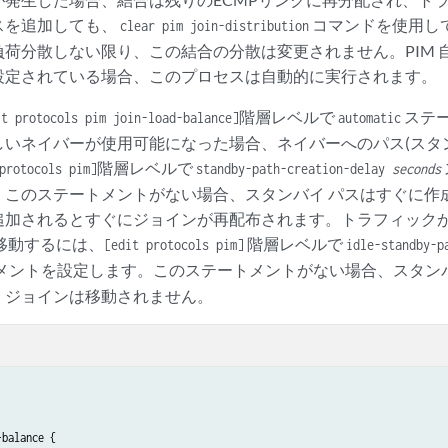
スを追加しても、
コマンドを使用し
clear pim join-distribution
荷分散しない限り、この結合の分散は変更されません。PIM 自動
設定されている場合、このプロセスは自動的に実行されます。
階層レベルで
ステ
it protocols pim join-load-balance]
automatic
いネイバーが使用可能になった場合、ネイバーへのパス(スタン
階層レベルで
protocols pim]
standby-path-creation-delay
seconds
。このステートメントがない場合、スタンバイ パスはすぐに作
追加されるとすぐにジョインが再配布されます。トラフィック
移動するには、
階層レベルで
[edit protocols pim]
idle-standby-p
メントを設定します。このステートメントがない場合、スタンバ
、ジョインは移動されません。
balance {
