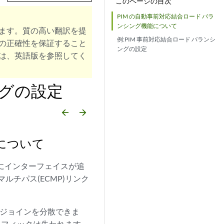
このページの目次
PIM の自動事前対応結合ロード バラ
ンシング機能について
ます。質の高い翻訳を提
例:PIM 事前対応結合ロード バランシ
の正確性を保証すること
ングの設定
は、英語版を参照してく
ングの設定
arrow_backward
arrow_forward
能について
パスにインターフェイスが追
ルチパス(ECMP)リンク
間でジョインを分散できま
ラフィックは失われます。