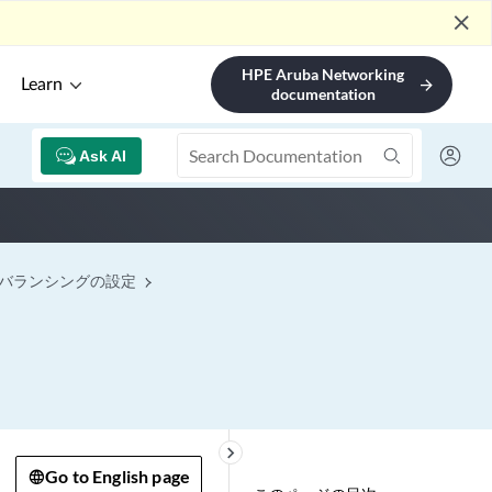
close
HPE Aruba Networking
Learn
arrow_forward
documentation
Ask AI
ド バランシングの設定
keyboard_arrow_right
Go to English page