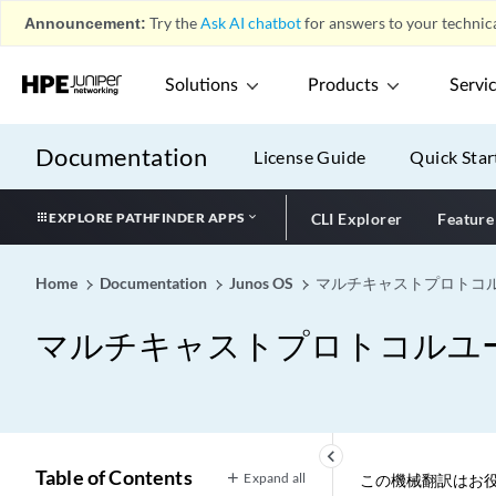
Announcement:
Try the
Ask AI chatbot
for answers to your technica
Solutions
Products
Servi
Documentation
License Guide
Quick Star
EXPLORE PATHFINDER APPS
CLI Explorer
Feature
Home
Documentation
Junos OS
マルチキャストプロトコ
マルチキャストプロトコルユ
keyboard_arrow_left
Table of Contents
Expand all
この機械翻訳はお役