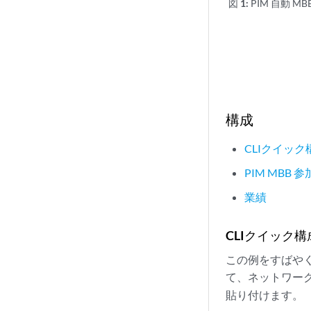
図 1:
PIM 自動 
構成
CLIクイック
PIM MBB
業績
CLIクイック構
この例をすばや
て、ネットワー
貼り付けます。