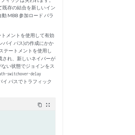
て既存の結合を新しいイン
 MBB 参加ロード バラ
ートメントを使用して有効
バイ パス)の作成にかか
ステートメントを使用し
成され、新しいネイバーが
がない状態でジョインをス
ath-switchover-delay
イ パスでトラフィック
content_copy
zoom_out_map