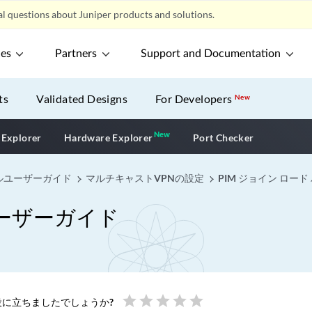
l questions about Juniper products and solutions.
ces
Partners
Support and Documentation
ts
Validated Designs
For Developers
New
New
New application
 Explorer
Hardware Explorer
Port Checker
ルユーザーガイド
マルチキャストVPNの設定
PIM ジョイン ロー
ーザーガイド
star
star
star
star
star
に立ちましたでしょうか?