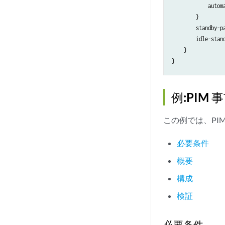
            automa
        }

        standby-p
        idle-stan
    }

例:PIM
この例では、PI
必要条件
概要
構成
検証
必要条件