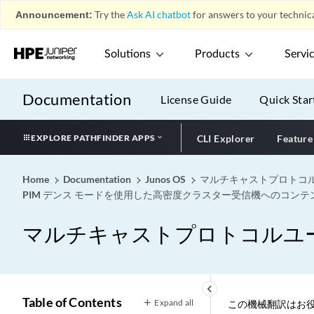
Announcement:
Try the
Ask AI chatbot
for answers to your technica
Solutions
Products
Servi
Documentation
License Guide
Quick Star
EXPLORE PATHFINDER APPS
CLI Explorer
Feature
Home
Documentation
Junos OS
マルチキャストプロトコ
PIM デンス モードを使用した高密度クラスター受信機へのコン
マルチキャストプロトコルユ
keyboard_arrow_left
Table of Contents
Expand all
この機械翻訳はお役