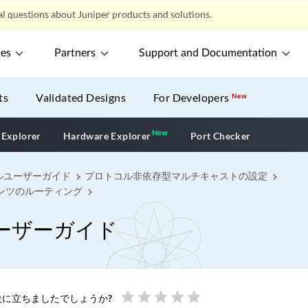
l questions about Juniper products and solutions.
ces
Partners
Support and Documentation
ts
Validated Designs
For Developers
New
New
New application
 Explorer
Hardware Explorer
Port Checker
ルユーザーガイド
プロトコル非依存型マルチキャストの設定
テンツのルーティング
ーザーガイド
star
star
star
star
star
に立ちましたでしょうか?