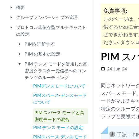
概要
play_arrow
免責事項:
グループメンバーシップの管理
play_arrow
このページは、
供するために合
プロトコル非依存型マルチキャスト
play_arrow
の設定
はできかねます
ださい. ダウンロ
PIMを理解する
play_arrow
PIM 
PIM の基本の設定
play_arrow
PIM デンス モードを使用した高
play_arrow
24-Jun-24
date_range
密度クラスター受信機へのコン
テンツのルーティング
同じネットワーク
PIMデンスモードについて
スパース モード
PIMスパース-デンスモード
ードがマルチキャ
について
特定のグループ
PIM スパース モードと高
ラップと実際の
密度モードの混合
PIM デンス モードの設定
手記：
P
PIMスパース-デンスモード