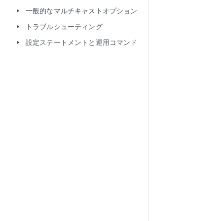
一般的なマルチキャストオプション
play_arrow
トラブルシューティング
play_arrow
設定ステートメントと運用コマンド
play_arrow