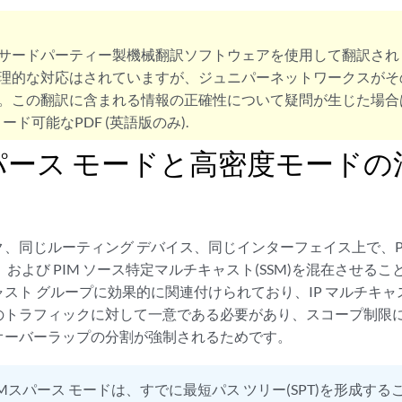
サードパーティー製機械翻訳ソフトウェアを使用して翻訳され
理的な対応はされていますが、ジュニパーネットワークスがそ
。この翻訳に含まれる情報の正確性について疑問が生じた場合
ード可能なPDF (英語版のみ).
スパース モードと高密度モードの
、同じルーティング デバイス、同じインターフェイス上で、PI
、および PIM ソース特定マルチキャスト(SSM)を混在させる
スト グループに効果的に関連付けられており、IP マルチキャ
のトラフィックに対して一意である必要があり、スコープ制限
オーバーラップの分割が強制されるためです。
IMスパース モードは、すでに最短パス ツリー(SPT)を形成す