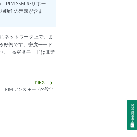
IM SSM をサポー
囲での動作の定義が含ま
同じネットワーク上で、ま
せる好例です。密度モード
より、高密度モードは非常
NEXT
arrow_forward
PIM デンス モードの設定
Feedback