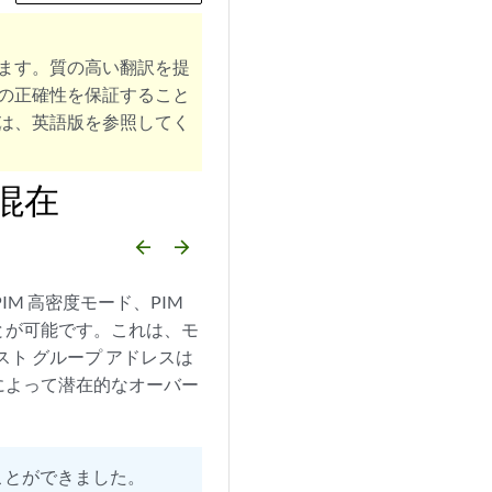
ます。質の高い翻訳を提
の正確性を保証すること
は、英語版を参照してく
混在
arrow_backward
arrow_forward
M 高密度モード、PIM
ことが可能です。これは、モ
スト グループ アドレスは
によって潜在的なオーバー
ることができました。