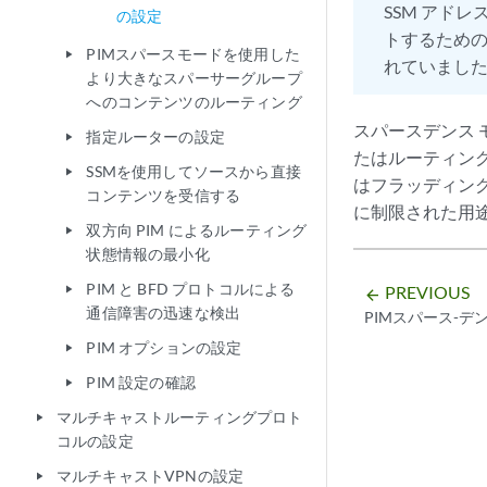
SSM アド
の設定
トするための
PIMスパースモードを使用した
play_arrow
れていまし
より大きなスパーサーグループ
へのコンテンツのルーティング
スパースデンス 
指定ルーターの設定
play_arrow
たはルーティング
SSMを使用してソースから直接
play_arrow
はフラッディン
コンテンツを受信する
に制限された用
双方向 PIM によるルーティング
play_arrow
状態情報の最小化
PIM と BFD プロトコルによる
PREVIOUS
play_arrow
arrow_backward
通信障害の迅速な検出
PIMスパース-
PIM オプションの設定
play_arrow
PIM 設定の確認
play_arrow
マルチキャストルーティングプロト
play_arrow
コルの設定
マルチキャストVPNの設定
play_arrow