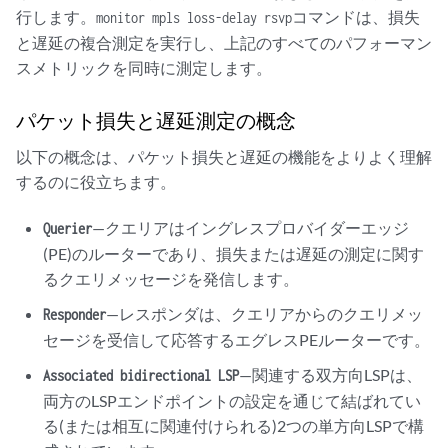
行します。
コマンドは、損失
monitor mpls loss-delay rsvp
と遅延の複合測定を実行し、上記のすべてのパフォーマン
スメトリックを同時に測定します。
パケット損失と遅延測定の概念
以下の概念は、パケット損失と遅延の機能をよりよく理解
するのに役立ちます。
—クエリアはイングレスプロバイダーエッジ
Querier
(PE)のルーターであり、損失または遅延の測定に関す
るクエリメッセージを発信します。
—レスポンダは、クエリアからのクエリメッ
Responder
セージを受信して応答するエグレスPEルーターです。
—関連する双方向LSPは、
Associated bidirectional LSP
両方のLSPエンドポイントの設定を通じて結ばれてい
る(または相互に関連付けられる)2つの単方向LSPで構