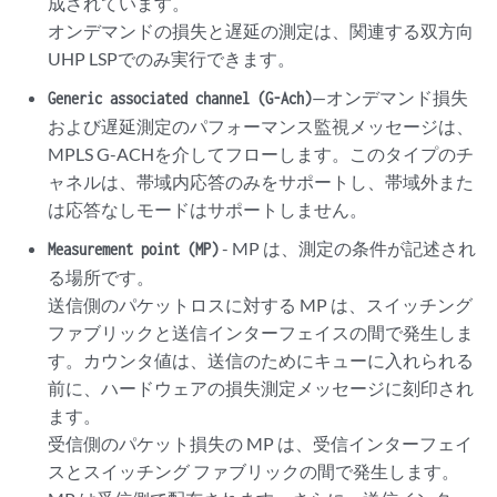
成されています。
オンデマンドの損失と遅延の測定は、関連する双方向
UHP LSPでのみ実行できます。
—オンデマンド損失
Generic associated channel (G-Ach)
および遅延測定のパフォーマンス監視メッセージは、
MPLS G-ACHを介してフローします。このタイプのチ
ャネルは、帯域内応答のみをサポートし、帯域外また
は応答なしモードはサポートしません。
- MP は、測定の条件が記述され
Measurement point (MP)
る場所です。
送信側のパケットロスに対する MP は、スイッチング
ファブリックと送信インターフェイスの間で発生しま
す。カウンタ値は、送信のためにキューに入れられる
前に、ハードウェアの損失測定メッセージに刻印され
ます。
受信側のパケット損失の MP は、受信インターフェイ
スとスイッチング ファブリックの間で発生します。