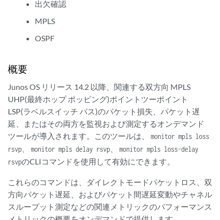
出欠確認
MPLS
OSPF
概要
Junos OS リリース 14.2 以降、関連する双方向 MPLS
UHP(最終ホップ ポッピング)ポイントツーポイント
LSP(ラベルスイッチ パス)のパケット損失、パケット遅
延、またはその両方を監視および測定するオンデマンド
ツールが導入されます。このツールは、
monitor mpls loss
、
、
rsvp
monitor mpls delay rsvp
monitor mpls loss-delay
のCLIコマンドを使用して有効にできます。
rsvp
これらのコマンドは、ダイレクトモードパケットロス、双
方向パケット遅延、およびパケット間遅延変動やチャネル
スループット測定などの関連メトリックのパフォーマンス
メトリックの概要をオンデマンドで提供します。