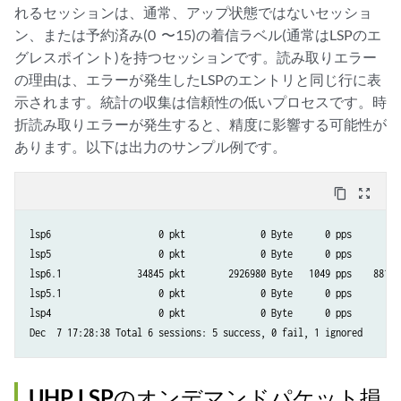
れるセッションは、通常、アップ状態ではないセッショ
ン、または予約済み(0 〜15)の着信ラベル(通常はLSPのエ
グレスポイント)を持つセッションです。読み取りエラー
の理由は、エラーが発生したLSPのエントリと同じ行に表
示されます。統計の収集は信頼性の低いプロセスです。時
折読み取りエラーが発生すると、精度に影響する可能性が
あります。以下は出力のサンプル例です。
content_copy
zoom_out_map
lsp6                    0 pkt              0 Byte      0 pps        0 
lsp5                    0 pkt              0 Byte      0 pps        0 
lsp6.1              34845 pkt        2926980 Byte   1049 pps    88179 
lsp5.1                  0 pkt              0 Byte      0 pps        0 
lsp4                    0 pkt              0 Byte      0 pps        0 
UHP LSPのオンデマンドパケット損