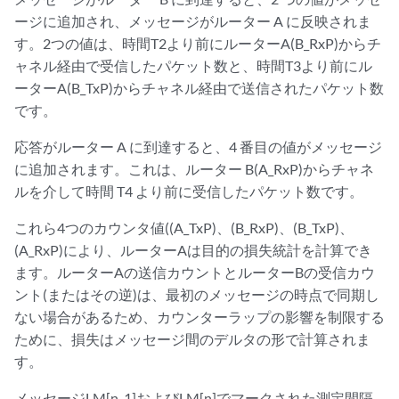
ージに追加され、メッセージがルーター A に反映されま
す。2つの値は、時間T2より前にルーターA(B_RxP)からチ
ャネル経由で受信したパケット数と、時間T3より前にル
ーターA(B_TxP)からチャネル経由で送信されたパケット数
です。
応答がルーター A に到達すると、4 番目の値がメッセージ
に追加されます。これは、ルーター B(A_RxP)からチャネ
ルを介して時間 T4 より前に受信したパケット数です。
これら4つのカウンタ値((A_TxP)、(B_RxP)、(B_TxP)、
(A_RxP)により、ルーターAは目的の損失統計を計算でき
ます。ルーターAの送信カウントとルーターBの受信カウ
ント(またはその逆)は、最初のメッセージの時点で同期し
ない場合があるため、カウンターラップの影響を制限する
ために、損失はメッセージ間のデルタの形で計算されま
す。
メッセージLM[n-1]およびLM[n]でマークされた測定間隔