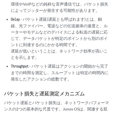
環境やVoIPなどの純粋な音声通信では、パケット損失
によってジッターが発生する可能性があります。
- パケット遅延(遅延とも呼ばれます)とは、銅
Delay
線、光ファイバー、電波などの伝送媒体の速度と、ル
ーターやモデムなどのデバイスによる転送の遅延に応
じて、データパケットが特定のポイントから別のポイ
ントに到達するのにかかる時間です。
遅延が低いということは、ネットワーク効率が高いこ
とを示します。
- パケット遅延はアクションの開始から完了
Throughput
までの時間を測定し、スループット は特定の時間内に
発生したアクションの総数です。
パケット損失と遅延測定メカニズム
パケット遅延とパケット損失は、ネットワークパフォーマ
ンスの2つの基本的な尺度です。Junos OSは、関連する双