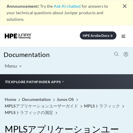
close
Announcement:
Try the
Ask AI chatbot
for answers to
your technical questions about Juniper products and
solutions.
HPE Aruba Docs
arrow_forward
Documentation
Menu
EXPLORE PATHFINDER APPS
Home
Documentation
Junos OS
MPLSアプリケーションユーザーガイド
MPLSトラフィック
MPLSトラフィックの測定
MPLSアプリケーションユー