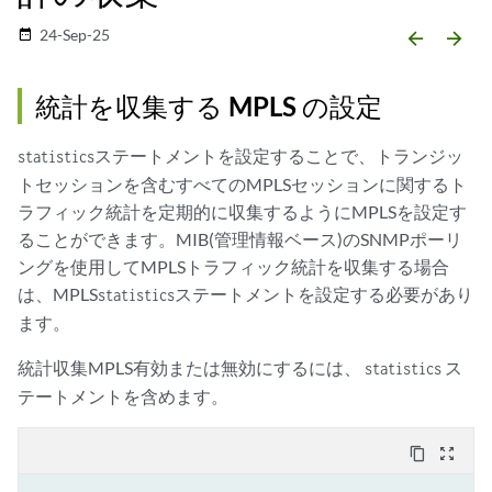
24-Sep-25
date_range
arrow_backward
arrow_forward
統計を収集する MPLS の設定
ステートメントを設定することで、トランジッ
statistics
トセッションを含むすべてのMPLSセッションに関するト
ラフィック統計を定期的に収集するようにMPLSを設定す
ることができます。MIB(管理情報ベース)のSNMPポーリ
ングを使用してMPLSトラフィック統計を収集する場合
は、MPLS
ステートメントを設定する必要があり
statistics
ます。
統計収集MPLS有効または無効にするには、
ス
statistics
テートメントを含めます。
content_copy
zoom_out_map