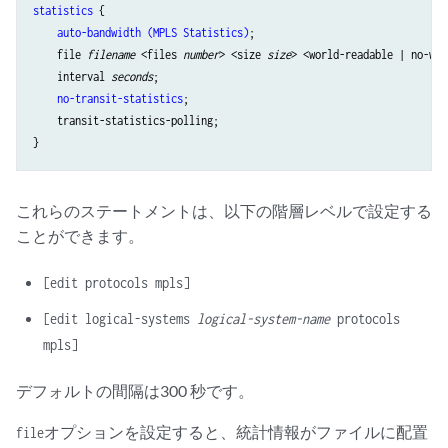
statistics
 { 

auto-bandwidth (MPLS Statistics)
;

    file 
filename
 <files 
number
> <size 
size
> <world-readable | no-wor
    interval 
seconds
;

no-transit-statistics
;

    transit-statistics-polling;

これらのステートメントは、以下の階層レベルで設定する
ことができます。
[edit protocols mpls]
[edit logical-systems
logical-system-name
protocols
mpls]
デフォルトの間隔は300 秒です。
オプションを設定すると、統計情報がファイルに配置
file