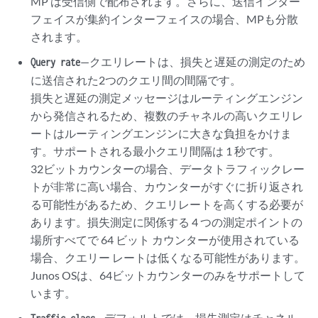
MP は受信側で配布されます。さらに、送信インター
フェイスが集約インターフェイスの場合、MPも分散
されます。
—クエリレートは、損失と遅延の測定のため
Query rate
に送信された2つのクエリ間の間隔です。
損失と遅延の測定メッセージはルーティングエンジン
から発信されるため、複数のチャネルの高いクエリレ
ートはルーティングエンジンに大きな負担をかけま
す。サポートされる最小クエリ間隔は 1 秒です。
32ビットカウンターの場合、データトラフィックレー
トが非常に高い場合、カウンターがすぐに折り返され
る可能性があるため、クエリレートを高くする必要が
あります。損失測定に関係する 4 つの測定ポイントの
場所すべてで 64 ビット カウンターが使用されている
場合、クエリー レートは低くなる可能性があります。
Junos OSは、64ビットカウンターのみをサポートして
います。
—デフォルトでは、損失測定はチャネル