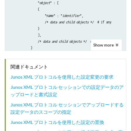
                "
object
" : [

                {

                    "name" : "
identifier
",

                    /* 
data and child objects
 */  # if any

                }

                ],

                /* 
data and child objects
 */  # if any

Show
more
            }

        /* closing braces for parent levels of the element */

    }

関連ドキュメント
}

</configuration-json>
Junos XML プロトコルを使用した設定変更の要求
Junos XML プロトコル セッションでの設定データのア
ップロードと書式設定
Junos XML プロトコル セッションでアップロードする
設定データのスコープの指定
Junos XML プロトコルを使用した設定の置換