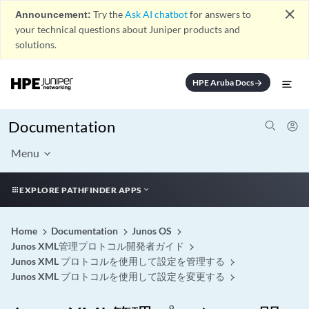
close
Announcement:
Try the
Ask AI chatbot
for answers to
your technical questions about Juniper products and
solutions.
HPE Aruba Docs
arrow_forward
Documentation
Menu
EXPLORE PATHFINDER APPS
Home
Documentation
Junos OS
Junos XML管理プロトコル開発者ガイド
Junos XML プロトコルを使用して設定を管理する
Junos XML プロトコルを使用して設定を変更する