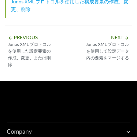
Junos XML プロトコルを使用した構成要素の作成、変
更、削除
PREVIOUS
NEXT
arrow_backward
arrow_forward
Junos XML プロトコル
Junos XML プロトコル
を使用した設定要素の
を使用して設定データ
作成、変更、または削
内の要素をマージする
除
Company