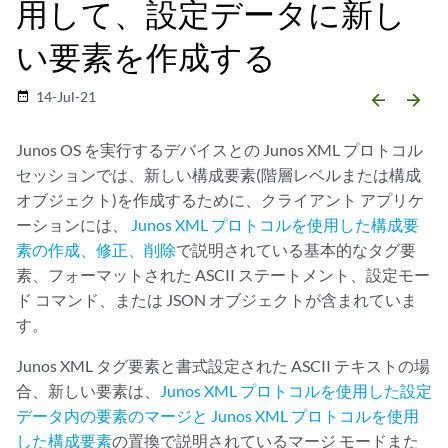
用して、設定データに新し
い要素を作成する
14-Jul-21
date_range
arrow_backward
arrow_forward
Junos OS を実行するデバイスとの Junos XML プロトコル
セッションでは、新しい構成要素(階層レベルまたは構成
オブジェクト)を作成するために、クライアント アプリケ
ーションには、
Junos XML プロトコルを使用した構成要
素の作成、修正、削除
で説明されている基本的なタグ要
素、フォーマットされた ASCII ステートメント、設定モー
ド コマンド、または JSON オブジェクトが含まれていま
す。
Junos XML タグ要素と書式設定された ASCII テキストの場
合、新しい要素は、
Junos XML プロトコルを使用した設定
データ内の要素のマージと Junos XML プロトコルを使用
した構成要素
の置換で説明されているマージ モードまた