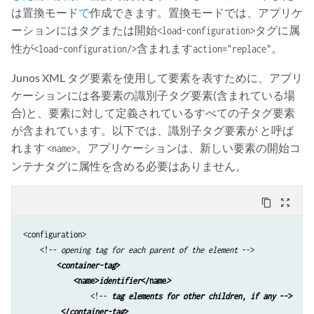
は置換モード
で
作成できます。置換モードでは、アプリケ
ーションにはタグまたは開始
タグに属
<load-configuration>
性が
含まれます
。
<load-configuration/>
action="replace"
Junos XML タグ要素を使用して要素を表すために、アプリ
ケーションには各要素の識別子タグ要素(含まれている場
合)と、要素に対して定義されているすべての子タグ要素
が含まれています。以下では、識別子タグ要素が と呼ば
れます
。アプリケーションは、新しい要素の開始コ
<name>
ンテナタグに属性を含める必要はありません。
content_copy
zoom_out_map
<configuration>

    <!-- 
opening tag for each parent of the element
 -->

<
container-tag
> 
<name>
identifier
</name
>
                <!-- 
tag elements for other children, if any
 -->
</
container-tag
> 