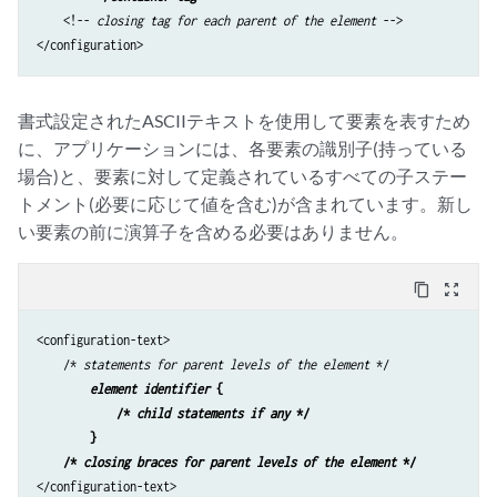
    <!-- 
closing tag for each parent of the element
 -->

</configuration>
書式設定されたASCIIテキストを使用して要素を表すため
に、アプリケーションには、各要素の識別子(持っている
場合)と、要素に対して定義されているすべての子ステー
トメント(必要に応じて値を含む)が含まれています。新し
い要素の前に演算子を含める必要はありません。
content_copy
zoom_out_map
<configuration-text>

    /* 
statements for parent levels of the element
 */

element identifier
 {
/* 
child statements if any
 */
 } 
  /* 
closing braces for parent levels of the element
 */
</configuration-text>