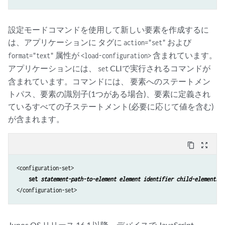
設定モードコマンドを使用して新しい要素を作成するに
は、アプリケーションに タグに
および
action="set"
属性が
含まれています。
format="text"
<load-configuration>
アプリケーションには、
CLIで実行されるコマンドが
set
含まれています。コマンドには、 要素へのステートメン
トパス、要素の識別子(1つがある場合)、要素に定義され
ているすべての子ステートメント(必要に応じて値を含む)
が含まれます。
content_copy
zoom_out_map
<configuration-set>

set 
statement-path-to-element element identifier child-elements
</configuration-set>
Junos OS リリース 16.1 以降、デバイスで JavaScript