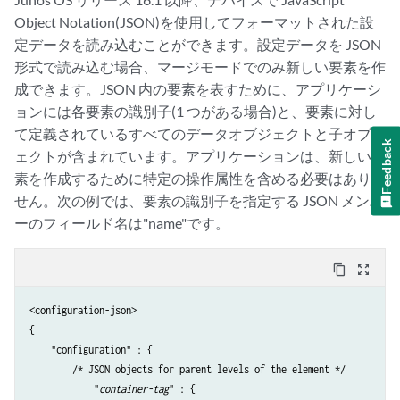
Object Notation(JSON)を使用してフォーマットされた設
定データを読み込むことができます。設定データを JSON
形式で読み込む場合、マージモードでのみ新しい要素を作
成できます。JSON 内の要素を表すために、アプリケーシ
ョンには各要素の識別子(1 つがある場合)と、要素に対し
て定義されているすべてのデータオブジェクトと子オブジ
Feedback
ェクトが含まれています。アプリケーションは、新しい要
素を作成するために特定の操作属性を含める必要はありま
せん。次の例では、要素の識別子を指定する JSON メンバ
ーのフィールド名は"name"です。
content_copy
zoom_out_map
<configuration-json>

{

    "configuration" : {

        /* JSON objects for parent levels of the element */

            "
container-tag
" : {
