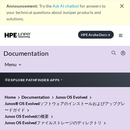
close
Announcement:
Try the
Ask AI chatbot
for answers to
your technical questions about Juniper products and
solutions.
HPE Aruba Docs
arrow_forward
Documentation
Menu
EXPLORE PATHFINDER APPS
Home
Documentation
Junos OS Evolved
Junos® OS Evolvedソフトウェアのインストールおよびアップグレ
ードガイド
Junos OS Evolvedの概要
Junos OS Evolvedファイルストレージのディレクトリ