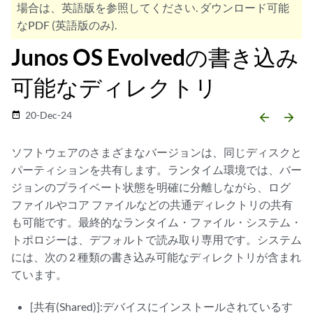
場合は、英語版を参照してください. ダウンロード可能
なPDF (英語版のみ).
Junos OS Evolvedの書き込み
可能なディレクトリ
20-Dec-24
date_range
arrow_backward
arrow_forward
ソフトウェアのさまざまなバージョンは、同じディスクと
パーティションを共有します。ランタイム環境では、バー
ジョンのプライベート状態を明確に分離しながら、ログ
ファイルやコア ファイルなどの共通ディレクトリの共有
も可能です。最終的なランタイム・ファイル・システム・
トポロジーは、デフォルトで読み取り専用です。システム
には、次の 2 種類の書き込み可能なディレクトリが含まれ
ています。
[共有(Shared)]:デバイスにインストールされているす