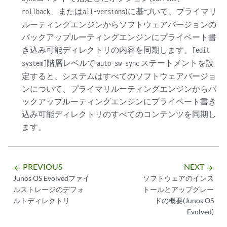
、または
)に基づいて、プライマリ
rollback
all-versions
ルーティングエンジンからソフトウェアバージョンの
バックアップルーティングエンジンにプライベート書
き込み可能ディレクトリの内容を同期します。
[edit
階層レベルで
ステートメントを設
system]
auto-sw-sync
定すると、システムはすべてのソフトウェアバージョ
ンについて、プライマリルーティングエンジンからバ
ックアップルーティングエンジンにプライベート書き
込み可能ディレクトリのすべてのコンテンツを同期し
ます。
PREVIOUS
NEXT
arrow_backward
arrow_forward
Junos OS Evolvedファイ
ソフトウェアのインス
ルストレージのデフォ
トールとアップグレー
ルトディレクトリ
ドの概要(Junos OS
Evolved)