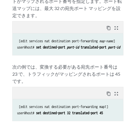
トがマップされるポート番号を指定します。ポート転
送マップには、最大 32 の宛先ポート マッピングを設
定できます。
content_copy
zoom_out_map
 [edit services nat destination port-forwarding 
map-name
]

user@host# 
set destined-port 
port-id
 translated-port 
port-id
次の例では、変換する必要がある宛先ポート番号は
23 で、トラフィックがマッピングされるポートは 45
です。
content_copy
zoom_out_map
 [edit services nat destination port-forwarding map1]

user@host# 
set destined-port 32 translated-port 45