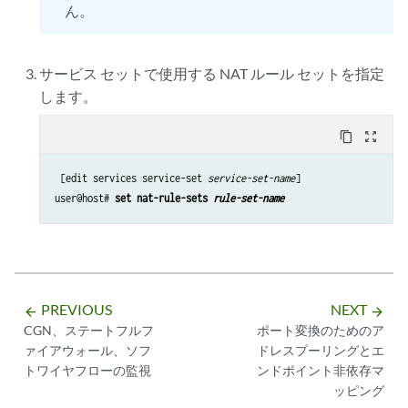
ん。
サービス セットで使用する NAT ルール セットを指定
します。
content_copy
zoom_out_map
 [edit services service-set 
service-set-name
]

user@host# 
set nat-rule-sets 
rule-set-name
PREVIOUS
NEXT
arrow_backward
arrow_forward
CGN、ステートフルフ
ポート変換のためのア
ァイアウォール、ソフ
ドレスプーリングとエ
トワイヤフローの監視
ンドポイント非依存マ
ッピング