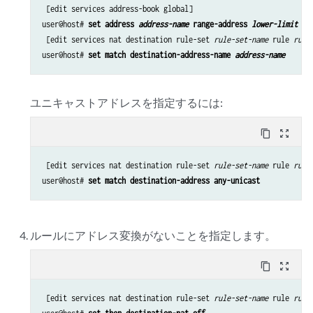
 [edit services address-book global]

user@host# 
set address 
address-name
 range-address 
lower-limit
 to
 [edit services nat destination rule-set 
rule-set-name
 rule 
rule
user@host# 
set match destination-address-name 
address-name
ユニキャストアドレスを指定するには:
content_copy
zoom_out_map
 [edit services nat destination rule-set 
rule-set-name
 rule 
rule
user@host# 
set match destination-address any-unicast
ルールにアドレス変換がないことを指定します。
content_copy
zoom_out_map
 [edit services nat destination rule-set 
rule-set-name
 rule 
rule