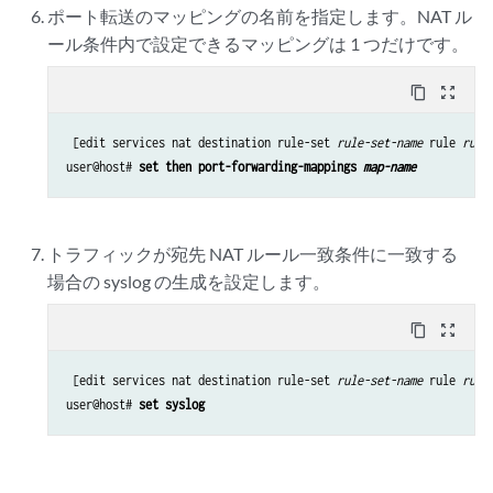
ポート転送のマッピングの名前を指定します。NAT ル
ール条件内で設定できるマッピングは 1 つだけです。
content_copy
zoom_out_map
 [edit services nat destination rule-set 
rule-set-name
 rule 
rule
user@host# 
set then port-forwarding-mappings 
map-name
トラフィックが宛先 NAT ルール一致条件に一致する
場合の syslog の生成を設定します。
content_copy
zoom_out_map
 [edit services nat destination rule-set 
rule-set-name
 rule 
rule
user@host# 
set syslog