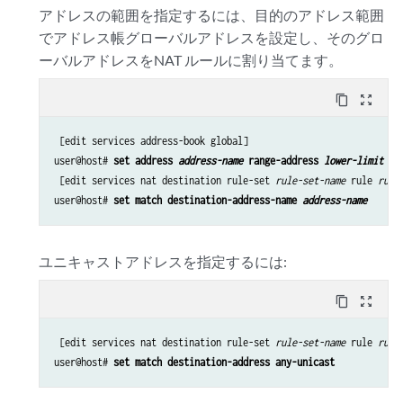
アドレスの範囲を指定するには、目的のアドレス範囲
でアドレス帳グローバルアドレスを設定し、そのグロ
ーバルアドレスをNAT ルールに割り当てます。
content_copy
zoom_out_map
 [edit services address-book global]

user@host# 
set address 
address-name
 range-address 
lower-limit
 to
 [edit services nat destination rule-set 
rule-set-name
 rule 
rule
user@host# 
set match destination-address-name 
address-name
ユニキャストアドレスを指定するには:
content_copy
zoom_out_map
 [edit services nat destination rule-set 
rule-set-name
 rule 
rule
user@host# 
set match destination-address any-unicast