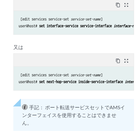
content_copy
zoom_out_map
 [edit services service-set 
service-set-name
]

user@host# 
set interface-service service-interface 
interface-nam
又は
content_copy
zoom_out_map
 [edit services service-set 
service-set-name
]

user@host# 
set next-hop-service inside-service-interface 
interfa
手記：
ポート転送サービスセットでAMSイ
ンターフェイスを使用することはできませ
ん。