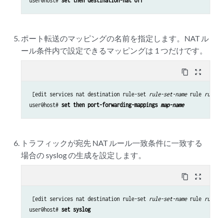
user@host# 
set then destination-nat off
ポート転送のマッピングの名前を指定します。NAT ル
ール条件内で設定できるマッピングは 1 つだけです。
content_copy
zoom_out_map
 [edit services nat destination rule-set 
rule-set-name
 rule 
rule
user@host# 
set then port-forwarding-mappings 
map-name
トラフィックが宛先 NAT ルール一致条件に一致する
場合の syslog の生成を設定します。
content_copy
zoom_out_map
 [edit services nat destination rule-set 
rule-set-name
 rule 
rule
user@host# 
set syslog