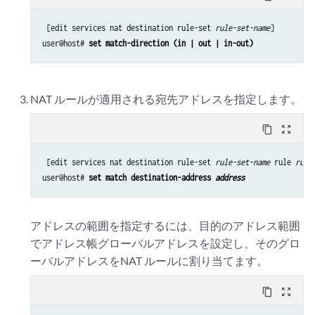
 [edit services nat destination rule-set 
rule-set-name
]

user@host# 
set match-direction (in | out | in-out)
NAT ルールが適用される宛先アドレスを指定します。
content_copy
zoom_out_map
 [edit services nat destination rule-set 
rule-set-name
 rule 
rule
user@host# 
set match destination-address 
address
アドレスの範囲を指定するには、目的のアドレス範囲
でアドレス帳グローバルアドレスを設定し、そのグロ
ーバルアドレスをNAT ルールに割り当てます。
content_copy
zoom_out_map