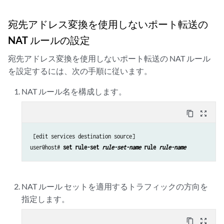
宛先アドレス変換を使用しないポート転送の
NAT ルールの設定
宛先アドレス変換を使用しないポート転送の NAT ルール
を設定するには、次の手順に従います。
NAT ルール名を構成します。
content_copy
zoom_out_map
 [edit services destination source]

user@host# 
set rule-set 
rule-set-name
 rule 
rule-name
NAT ルール セットを適用するトラフィックの方向を
指定します。
content_copy
zoom_out_map