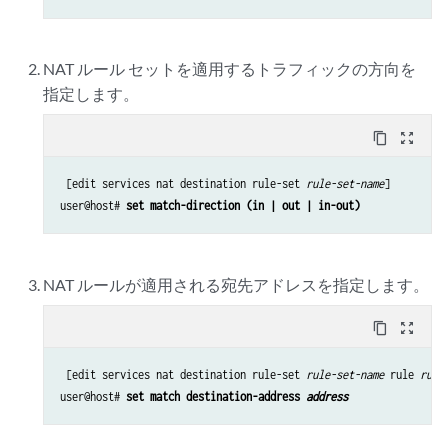
NAT ルール セットを適用するトラフィックの方向を
指定します。
content_copy
zoom_out_map
 [edit services nat destination rule-set 
rule-set-name
]

user@host# 
set match-direction (in | out | in-out)
NAT ルールが適用される宛先アドレスを指定します。
content_copy
zoom_out_map
 [edit services nat destination rule-set 
rule-set-name
 rule 
rule
user@host# 
set match destination-address 
address