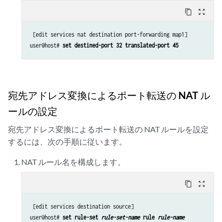
content_copy
zoom_out_map
 [edit services nat destination port-forwarding map1]

user@host# 
set destined-port 32 translated-port 45
宛先アドレス変換によるポート転送の NAT ル
ールの設定
宛先アドレス変換によるポート転送の NAT ルールを設定
するには、次の手順に従います。
NAT ルール名を構成します。
content_copy
zoom_out_map
 [edit services destination source]

user@host# 
set rule-set 
rule-set-name
 rule 
rule-name