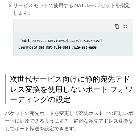
サービス セットで使用する NAT ルール セットを指定
します。
content_copy
zoom_out_map
 [edit services service-set 
service-set-name
]

user@host# 
set nat-rule-sets 
rule-set-name
次世代サービス向けに静的宛先アド
レス変換を使用しないポート フォワ
ーディングの設定
パケットの宛先ポートを変更して宛先ホスト上の正しいポ
ートに到達できるようにする、静的な宛先アドレス変換な
しでポート転送を設定できます。