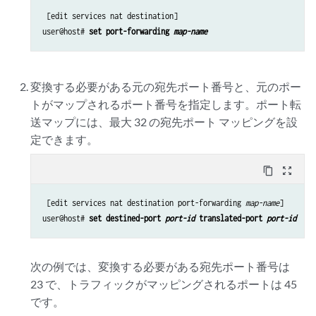
 [edit services nat destination]

user@host# 
set port-forwarding 
map-name
変換する必要がある元の宛先ポート番号と、元のポー
トがマップされるポート番号を指定します。ポート転
送マップには、最大 32 の宛先ポート マッピングを設
定できます。
content_copy
zoom_out_map
 [edit services nat destination port-forwarding 
map-name
]

user@host# 
set destined-port 
port-id
 translated-port 
port-id
次の例では、変換する必要がある宛先ポート番号は
23 で、トラフィックがマッピングされるポートは 45
です。