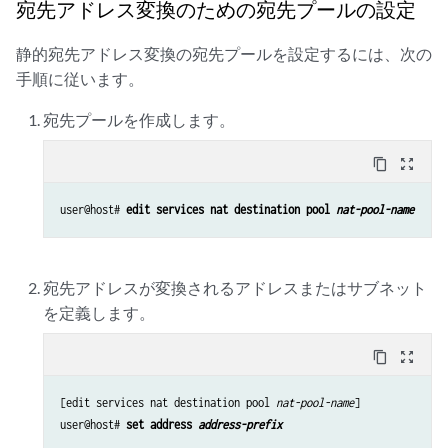
宛先アドレス変換のための宛先プールの設定
静的宛先アドレス変換の宛先プールを設定するには、次の
手順に従います。
宛先プールを作成します。
content_copy
zoom_out_map
user@host# 
edit services nat destination pool 
nat-pool-name
宛先アドレスが変換されるアドレスまたはサブネット
を定義します。
content_copy
zoom_out_map
[edit services nat destination pool 
nat-pool-name
]

user@host# 
set address 
address-prefix