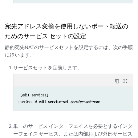
宛先アドレス変換を使用しないポート転送の
ためのサービス セットの設定
静的宛先NATのサービスセットを設定するには、次の手順
に従います。
サービスセットを定義します。
content_copy
zoom_out_map
 [edit services]

user@host# 
edit service-set 
service-set-name
単一のサービス インターフェイスを必要とするインタ
ーフェイス サービス、または内部および外部サービス