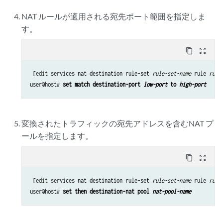
NAT ルールが適用される宛先ポート範囲を指定しま
す。
content_copy
zoom_out_map
 [edit services nat destination rule-set 
rule-set-name
 rule 
rule
user@host# 
set match destination-port 
low-port
 to 
high-port
変換されたトラフィックの宛先アドレスを含むNAT プ
ールを指定します。
content_copy
zoom_out_map
 [edit services nat destination rule-set 
rule-set-name
 rule 
rule
user@host# 
set then destination-nat pool 
nat-pool-name