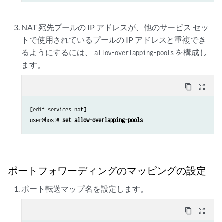
NAT 宛先プールの IP アドレスが、他のサービス セッ
トで使用されているプールの IP アドレスと重複でき
るようにするには、
を構成し
allow-overlapping-pools
ます。
content_copy
zoom_out_map
[edit services nat]

user@host# 
set allow-overlapping-pools
ポートフォワーディングのマッピングの設定
ポート転送マップ名を設定します。
content_copy
zoom_out_map