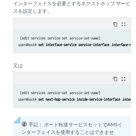
インターフェイスを必要とするネクストホップ サービ
スを設定します。
content_copy
zoom_out_map
 [edit services service-set 
service-set-name
]

user@host# 
set interface-service service-interface 
interface-nam
又は
content_copy
zoom_out_map
 [edit services service-set 
service-set-name
]

user@host# 
set next-hop-service inside-service-interface 
interfa
手記：
ポート転送サービスセットでAMSイ
ンターフェイスを使用することはできませ