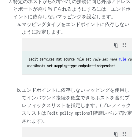
特定のホストからのすべての接続に同じ外部アドレス
とポートが割り当てられるようにするには、エンドポ
イントに依存しないマッピングを設定します。
マッピングタイプをエンドポイントに依存しない
ように設定します。
content_copy
zoom_out_map
 [edit services nat source rule-set 
rule-set-name
rule
rule-
user@host# 
set mapping-type endpoint-independent
エンドポイントに依存しないマッピングを使用し
てインバウンド接続を確立できるホストを含むプ
レフィックスリストを指定します。(プレフィック
スリストは
階層レベルで設定
[edit policy-options]
されます)。
content_copy
zoom_out_map