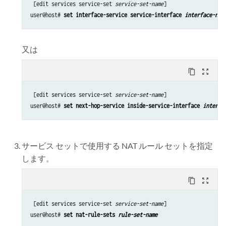
 [edit services service-set 
service-set-name
]

user@host# 
set interface-service service-interface 
interface-nam
又は
content_copy
zoom_out_map
 [edit services service-set 
service-set-name
]

user@host# 
set next-hop-service inside-service-interface 
interfa
サービス セットで使用する NAT ルール セットを指定
します。
content_copy
zoom_out_map
 [edit services service-set 
service-set-name
]

user@host# 
set nat-rule-sets 
rule-set-name