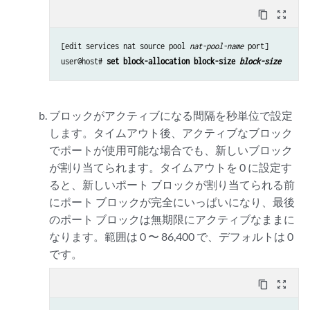
content_copy
zoom_out_map
[edit services nat source pool 
nat-pool-name
 port]

user@host# 
set block-allocation block-size 
block-size
ブロックがアクティブになる間隔を秒単位で設定
します。タイムアウト後、アクティブなブロック
でポートが使用可能な場合でも、新しいブロック
が割り当てられます。タイムアウトを 0 に設定す
ると、新しいポート ブロックが割り当てられる前
にポート ブロックが完全にいっぱいになり、最後
のポート ブロックは無期限にアクティブなままに
なります。範囲は 0 〜 86,400 で、デフォルトは 0
です。
content_copy
zoom_out_map