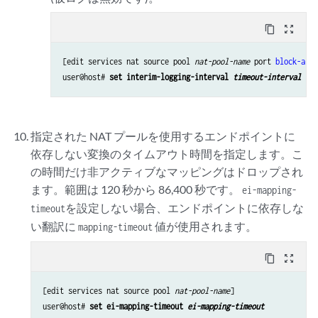
content_copy
zoom_out_map
[edit services nat source pool 
nat-pool-name
 port 
block-allo
user@host# 
set interim-logging-interval 
timeout-interval
指定された NAT プールを使用するエンドポイントに
依存しない変換のタイムアウト時間を指定します。こ
の時間だけ非アクティブなマッピングはドロップされ
ます。範囲は 120 秒から 86,400 秒です。
ei-mapping-
を設定しない場合、エンドポイントに依存しな
timeout
い翻訳に
値が使用されます。
mapping-timeout
content_copy
zoom_out_map
[edit services nat source pool 
nat-pool-name
]

user@host# 
set ei-mapping-timeout 
ei-mapping-timeout