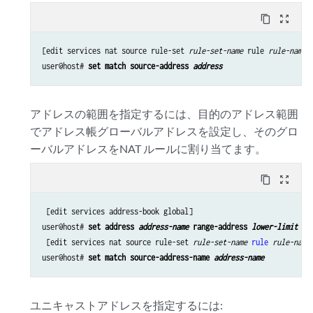
content_copy
zoom_out_map
[edit services nat source rule-set 
rule-set-name
 rule 
rule-name
]

user@host# 
set match source-address 
address
アドレスの範囲を指定するには、目的のアドレス範囲
でアドレス帳グローバルアドレスを設定し、そのグロ
ーバルアドレスをNAT ルールに割り当てます。
content_copy
zoom_out_map
 [edit services address-book global]

user@host# 
set address 
address-name
 range-address 
lower-limit
 to
 [edit services nat source rule-set 
rule-set-name
rule
rule-name
]
user@host# 
set match source-address-name 
address-name
ユニキャストアドレスを指定するには: