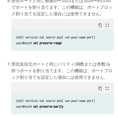
受信ポートと同じ範囲(0〜1023または1024〜65,535)
でポートを割り当てます。この機能は、ポートブロッ
ク割り当てを設定した場合には使用できません。
content_copy
zoom_out_map
[edit services nat source pool 
nat-pool-name
 port]

user@host# 
set preserve-range
受信送信元ポートと同じパリティ(偶数または奇数)を
持つポートを割り当てます。この機能は、ポートブロ
ック割り当てを設定した場合には使用できません。
content_copy
zoom_out_map
[edit services nat source pool 
nat-pool-name
 port]

user@host# 
set preserve-parity