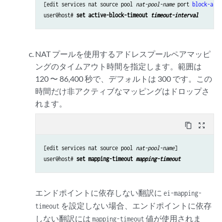
[edit services nat source pool 
nat-pool-name
 port 
block-allo
user@host# 
set active-block-timeout 
timeout-interval
NAT プールを使用するアドレスプールペアマッピ
ングのタイムアウト時間を指定します。範囲は
120 〜 86,400 秒で、デフォルトは 300 です。この
時間だけ非アクティブなマッピングはドロップさ
れます。
content_copy
zoom_out_map
[edit services nat source pool 
nat-pool-name
]

user@host# 
set mapping-timeout 
mapping-timeout
エンドポイントに依存しない翻訳に
ei-mapping-
を設定しない場合、エンドポイントに依存
timeout
しない翻訳には
値が使用されま
mapping-timeout