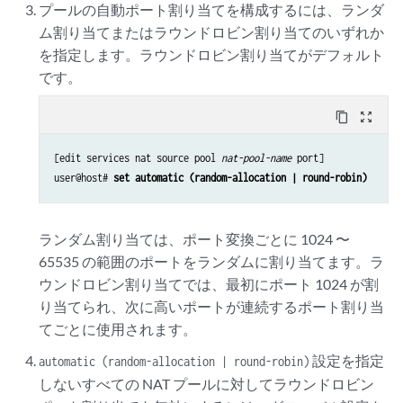
プールの自動ポート割り当てを構成するには、ランダ
ム割り当てまたはラウンドロビン割り当てのいずれか
を指定します。ラウンドロビン割り当てがデフォルト
です。
content_copy
zoom_out_map
[edit services nat source pool 
nat-pool-name
 port]

user@host# 
set automatic (random-allocation | round-robin)
ランダム割り当ては、ポート変換ごとに 1024 〜
65535 の範囲のポートをランダムに割り当てます。ラ
ウンドロビン割り当てでは、最初にポート 1024 が割
り当てられ、次に高いポートが連続するポート割り当
てごとに使用されます。
設定を指定
automatic (random-allocation | round-robin)
しないすべての NAT プールに対してラウンドロビン