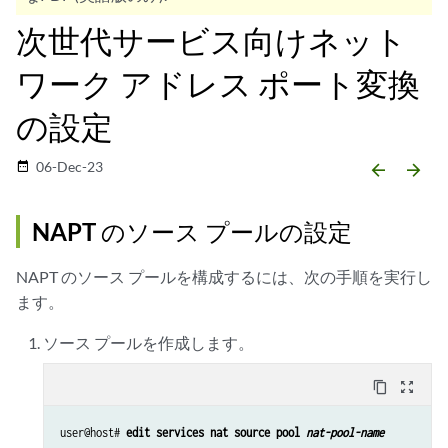
次世代サービス向けネット
ワーク アドレス ポート変換
の設定
06-Dec-23
date_range
arrow_backward
arrow_forward
NAPT のソース プールの設定
NAPT のソース プールを構成するには、次の手順を実行し
ます。
ソース プールを作成します。
content_copy
zoom_out_map
user@host# 
edit services nat source pool 
nat-pool-name