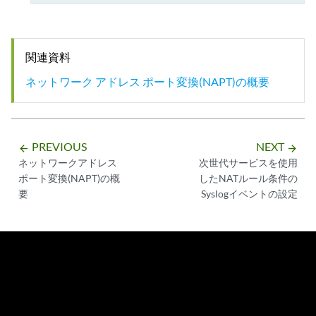
関連資料
ネットワーク アドレス ポート変換(NAPT)の概要
PREVIOUS
NEXT
arrow_backward
arrow_forward
ネットワークアドレス
次世代サービスを使用
ポート変換(NAPT)の概
したNATルール条件の
要
Syslogイベントの設定