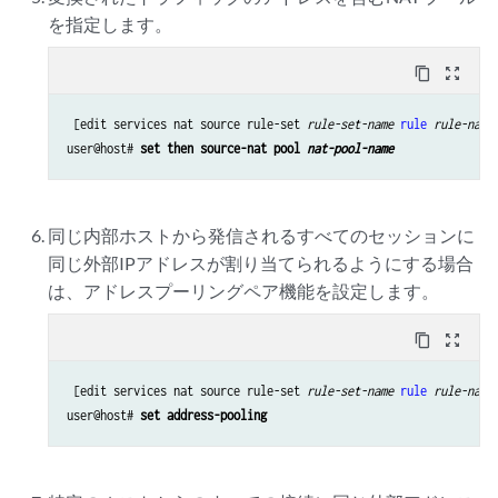
を指定します。
content_copy
zoom_out_map
 [edit services nat source rule-set 
rule-set-name
rule
rule-name
]
user@host# 
set then source-nat pool 
nat-pool-name
同じ内部ホストから発信されるすべてのセッションに
同じ外部IPアドレスが割り当てられるようにする場合
は、アドレスプーリングペア機能を設定します。
content_copy
zoom_out_map
 [edit services nat source rule-set 
rule-set-name
rule
rule-name
user@host# 
set address-pooling