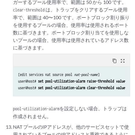
ガーするプール使用率で、範囲は 50 から 100 です。
は、トラップをクリアするプール使用
clear-threshold
率で、範囲は 40〜100 です。ポートブロック割り振り
を使用するプールの場合、使用率は使用されるポート
数に基づきます。ポートブロック割り当てを使用しな
いプールの場合、使用率は使用されているアドレス数
に基づきます。
content_copy
zoom_out_map
[edit services nat source pool 
nat-pool-name
]

user@host# 
set pool-utilization-alarm raise-threshold 
value
user@host# 
set pool-utilization-alarm clear-threshold 
value
を設定しない場合、トラップは
pool-utilization-alarm
作成されません。
NAT プールのIPアドレスが、他のサービスセットで使
用されているプールのIPアドレスと重複できるように