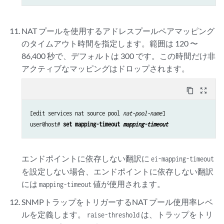
NAT プールを使用するアドレスプールペアマッピング
のタイムアウト時間を指定します。範囲は 120 〜
86,400 秒で、デフォルトは 300 です。この時間だけ非
アクティブなマッピングはドロップされます。
content_copy
zoom_out_map
[edit services nat source pool 
nat-pool-name
]

user@host# 
set mapping-timeout 
mapping-timeout
エンドポイントに依存しない翻訳に
ei-mapping-timeout
を設定しない場合、エンドポイントに依存しない翻訳
には
値が使用されます。
mapping-timeout
SNMPトラップをトリガーするNAT プール使用率レベ
ルを定義します。
は、トラップをトリ
raise-threshold