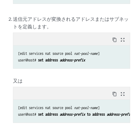
送信元アドレスが変換されるアドレスまたはサブネッ
トを定義します。
content_copy
zoom_out_map
[edit services nat source pool 
nat-pool-name
]

user@host# 
set address 
address-prefix
又は
content_copy
zoom_out_map
[edit services nat source pool 
nat-pool-name
]

user@host# 
set address 
address-prefix
 to address 
address-prefix