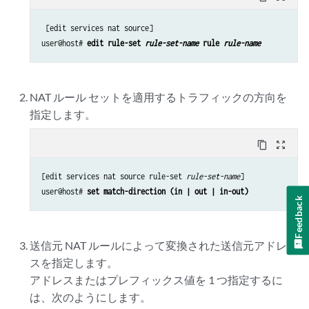
 [edit services nat source]

user@host# 
edit rule-set 
rule-set-name
 rule 
rule-name
NAT ルール セットを適用するトラフィックの方向を
指定します。
content_copy
zoom_out_map
[edit services nat source rule-set 
rule-set-name
]

user@host# 
set match-direction (in | out | in-out)
Feedback
送信元 NAT ルールによって変換された送信元アドレ
スを指定します。
アドレスまたはプレフィックス値を 1 つ指定するに
は、次のようにします。