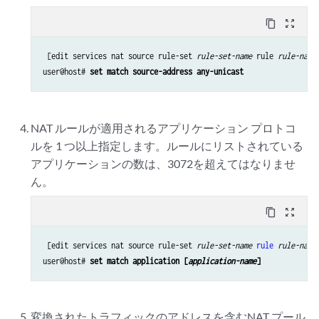
content_copy
zoom_out_map
 [edit services nat source rule-set 
rule-set-name
 rule 
rule-name
user@host# 
set match source-address any-unicast
NAT ルールが適用されるアプリケーション プロトコ
ルを 1 つ以上指定します。ルールにリストされている
アプリケーションの数は、3072を超えてはなりませ
ん。
content_copy
zoom_out_map
 [edit services nat source rule-set 
rule-set-name
rule
rule-name
]
user@host# 
set match application [
application-name
]
変換されたトラフィックのアドレスを含むNAT プール