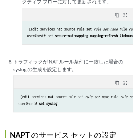
クティブ フローに対して更新されます。
content_copy
zoom_out_map
 [edit services nat source rule-set 
rule-set-name
 rule 
rule-
user@host# 
set secure-nat-mapping mapping-refresh (inbound |
トラフィックが NAT ルール条件に一致した場合の
syslog の生成を設定します。
content_copy
zoom_out_map
 [edit services nat source rule-set 
rule-set-name
 rule 
rule-name
user@host# 
set syslog
NAPT のサービス セットの設定