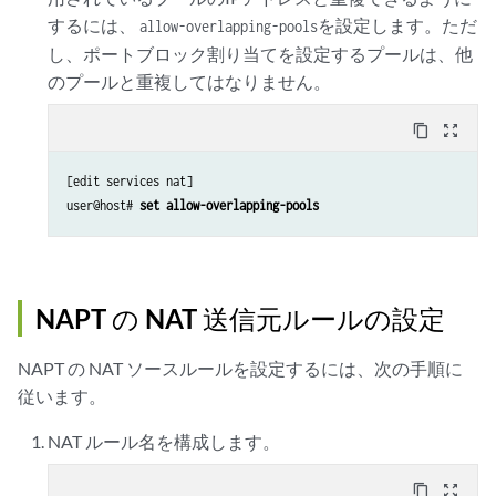
するには、
を設定します。ただ
allow-overlapping-pools
し、ポートブロック割り当てを設定するプールは、他
のプールと重複してはなりません。
content_copy
zoom_out_map
[edit services nat]

user@host# 
set allow-overlapping-pools
NAPT の NAT 送信元ルールの設定
NAPT の NAT ソースルールを設定するには、次の手順に
従います。
NAT ルール名を構成します。
content_copy
zoom_out_map