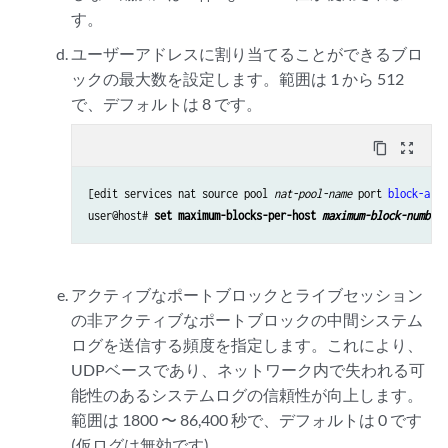
す。
ユーザーアドレスに割り当てることができるブロ
ックの最大数を設定します。範囲は 1 から 512
で、デフォルトは 8 です。
content_copy
zoom_out_map
[edit services nat source pool 
nat-pool-name
 port 
block-allo
user@host# 
set maximum-blocks-per-host 
maximum-block-number
アクティブなポートブロックとライブセッション
の非アクティブなポートブロックの中間システム
ログを送信する頻度を指定します。これにより、
UDPベースであり、ネットワーク内で失われる可
能性のあるシステムログの信頼性が向上します。
範囲は 1800 〜 86,400 秒で、デフォルトは 0 です
(仮ログは無効です)。