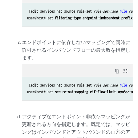
 [edit services nat source rule-set 
rule-set-name
rule
rule-
user@host# 
set filtering-type endpoint-independent prefix-li
エンドポイントに依存しないマッピングで同時に
許可されるインバウンドフローの最大数を指定し
ます。
content_copy
zoom_out_map
 [edit services nat source rule-set 
rule-set-name
rule
rule-
user@host# 
set secure-nat-mapping eif-flow-limit 
number-of-f
アクティブなエンドポイント非依存マッピングが
更新される方向を指定します。既定では、マッピ
ングはインバウンドとアウトバウンドの両方のア