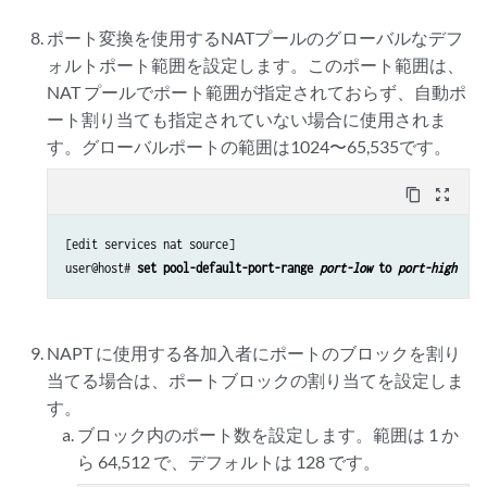
ポート変換を使用するNATプールのグローバルなデフ
ォルトポート範囲を設定します。このポート範囲は、
NAT プールでポート範囲が指定されておらず、自動ポ
ート割り当ても指定されていない場合に使用されま
す。グローバルポートの範囲は1024〜65,535です。
content_copy
zoom_out_map
[edit services nat source]

user@host# 
set pool-default-port-range 
port-low
 to 
port-high
NAPT に使用する各加入者にポートのブロックを割り
当てる場合は、ポートブロックの割り当てを設定しま
す。
ブロック内のポート数を設定します。範囲は 1 か
ら 64,512 で、デフォルトは 128 です。