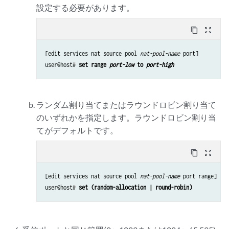
設定する必要があります。
content_copy
zoom_out_map
[edit services nat source pool 
nat-pool-name
 port]

user@host# 
set range 
port-low
 to 
port-high
ランダム割り当てまたはラウンドロビン割り当て
のいずれかを指定します。ラウンドロビン割り当
てがデフォルトです。
content_copy
zoom_out_map
[edit services nat source pool 
nat-pool-name
 port range]

user@host# 
set (random-allocation | round-robin)