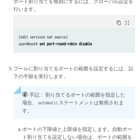
ポート割り当てを無効にするには、グローバル設定を
行います。
content_copy
zoom_out_map
[edit services nat source]

user@host# 
set port-round-robin disable
プールに割り当てるポートの範囲を設定するには、以
下の手順を実行します。
手記：
割り当てるポートの範囲を指定した
場合、
ステートメントは無視されま
automatic
す。
ポートの下限値と上限値を指定します。自動ポー
ト割り当てを設定しない場合は、ポートの範囲を