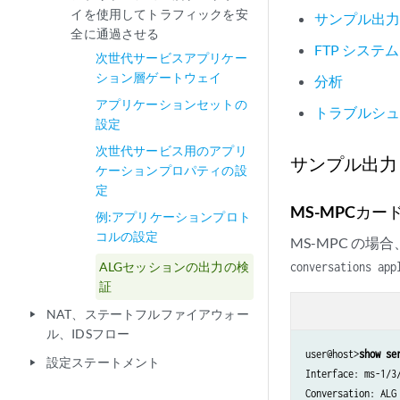
イを使用してトラフィックを安
サンプル出
全に通過させる
FTP システ
次世代サービスアプリケー
ション層ゲートウェイ
分析
アプリケーションセットの
トラブルシ
設定
次世代サービス用のアプリ
サンプル出力
ケーションプロパティの設
定
MS-MPCカー
例:アプリケーションプロト
コルの設定
MS-MPC の
ALGセッションの出力の検
conversations app
証
NAT、ステートフルファイアウォー
play_arrow
ル、IDSフロー
user@host>
show se
設定ステートメント
play_arrow
Interface: ms-1/3/
Conversation: ALG 