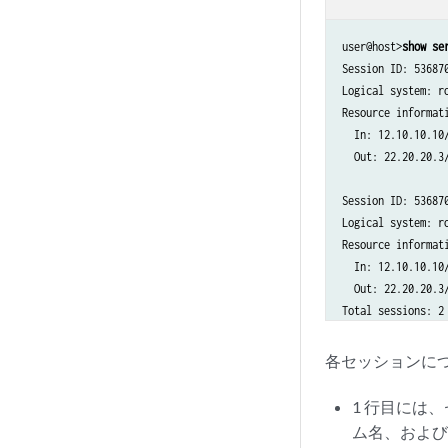
user@host>
show se
Session ID: 53687
Logical system: ro
Resource informati
  In: 12.10.10.10
  Out: 22.20.20.3
Session ID: 53687
Logical system: ro
Resource informati
  In: 12.10.10.10
  Out: 22.20.20.3
Total sessions: 2

各セッションにつ
1 行目には
ム名、およ