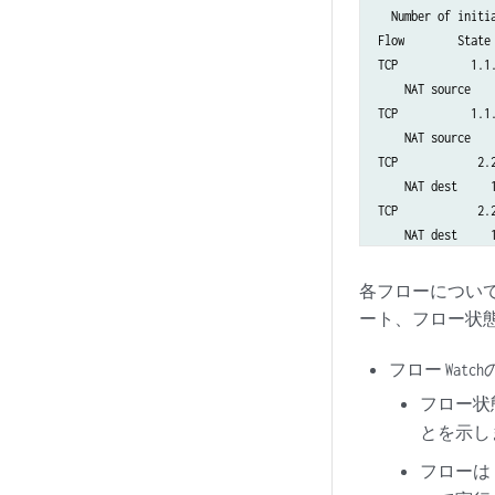
  Number of initia
Flow        State 
TCP           1.1
    NAT source   
TCP           1.1
    NAT source   
TCP            2.
    NAT dest     
TCP            2.
各フローについて
ート、フロー状
フロー
Watch
フロー状
とを示し
フローは