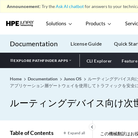
Announcement:
Try the
Ask AI chatbot
for answers to your technica
Solutions
Products
Servi
Documentation
License Guide
Quick Star
EXPLORE PATHFINDER APPS
CLI Explorer
Feature
Home
Documentation
Junos OS
ルーティングデバイス向
アプリケーション層ゲートウェイを使用してトラフィックを安全
ルーティングデバイス向け次
keyboard_arrow_left
Table of Contents
Expand all
この機械翻訳はお役