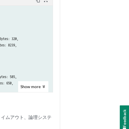
content_copy
zoom_out_map
ytes: 320, 

es: 8239, 

tes: 585, 

s: 650, 

Show
more
Feedback
 タイムアウト、論理システ