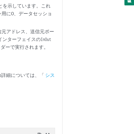
ことを示しています。これ
ッション用に0、データセッショ
信元アドレス、送信元ポー
g、インターフェイスの
In
Out
ッダーで実行されます。
の詳細については、「
シス