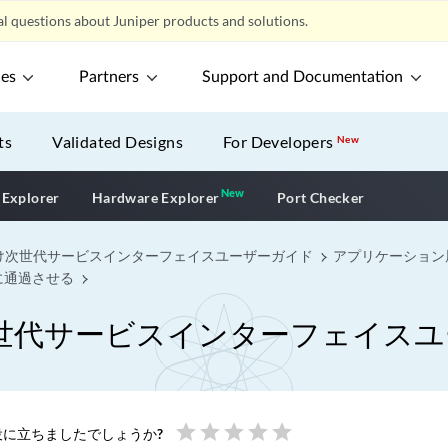
l questions about Juniper products and solutions.
ces
Partners
Support and Documentation
ts
Validated Designs
For Developers
New
New
New application
 Explorer
Hardware Explorer
Port Checker
け次世代サービスインターフェイスユーザーガイド
アプリケーション
に通過させる
世代サービスインターフェイスユ
star
star
star
star
star
に立ちましたでしょうか?