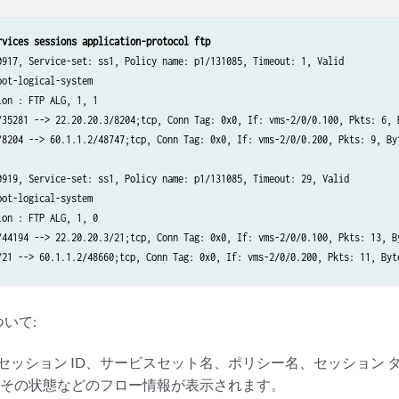
rvices sessions application-protocol ftp
0917, Service-set: ss1, Policy name: p1/131085, Timeout: 1, Valid

ot-logical-system

on : FTP ALG, 1, 1

/35281 --> 22.20.20.3/8204;tcp, Conn Tag: 0x0, If: vms-2/0/0.100, Pkts: 6, B
/8204 --> 60.1.1.2/48747;tcp, Conn Tag: 0x0, If: vms-2/0/0.200, Pkts: 9, Byt
0919, Service-set: ss1, Policy name: p1/131085, Timeout: 29, Valid

ot-logical-system

on : FTP ALG, 1, 0

/44194 --> 22.20.20.3/21;tcp, Conn Tag: 0x0, If: vms-2/0/0.100, Pkts: 13, By
/21 --> 60.1.1.2/48660;tcp, Conn Tag: 0x0, If: vms-2/0/0.200, Pkts: 11, Byte
いて:
、セッション ID、サービスセット名、ポリシー名、セッション
びその状態などのフロー情報が表示されます。