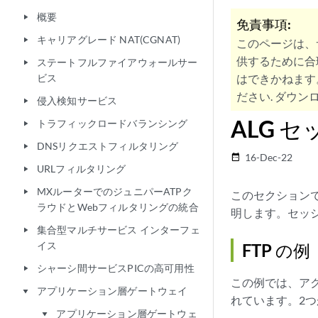
概要
play_arrow
免責事項:
キャリアグレード NAT(CGNAT)
play_arrow
このページは、
供するために合
ステートフルファイアウォールサー
play_arrow
ビス
はできかねます
ださい. ダウンロ
侵入検知サービス
play_arrow
ALG 
トラフィックロードバランシング
play_arrow
DNSリクエストフィルタリング
play_arrow
16-Dec-22
date_range
URLフィルタリング
play_arrow
MXルーターでのジュニパーATPク
play_arrow
このセクションで
ラウドとWebフィルタリングの統合
明します。セッ
集合型マルチサービス インターフェ
play_arrow
イス
FTP の例
シャーシ間サービスPICの高可用性
play_arrow
この例では、アク
アプリケーション層ゲートウェイ
play_arrow
れています。2
アプリケーション層ゲートウェ
play_arrow