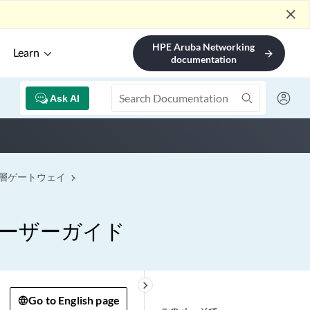
close
HPE Aruba Networking
Learn
arrow_forward
documentation
Ask AI
層ゲートウェイ
ーザーガイド
keyboard_arrow_right
Go to English page