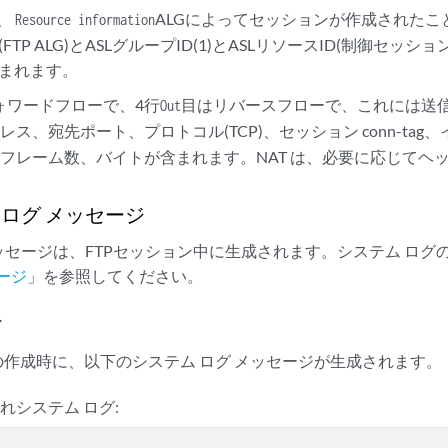
は、
ALGによってセッションが作成された
Resource information
(FTP ALG)とASLグループID(1)とASLリソースID(制御セ
含まれます。
ォワードフローで、4行
目はリバースフローで、これには送
Out
ス、宛先ポート、プロトコル(TCP)、セッション conn-ta
フレーム数、バイトが含まれます。NAT は、必要に応じてヘ
ム ログ メッセージ
セージは、FTPセッション中に生成されます。システム ログ
ージ
」を参照してください。
ド
ーの作成時に、以下のシステム ログ メッセージが生成されます。
れシステム ログ: