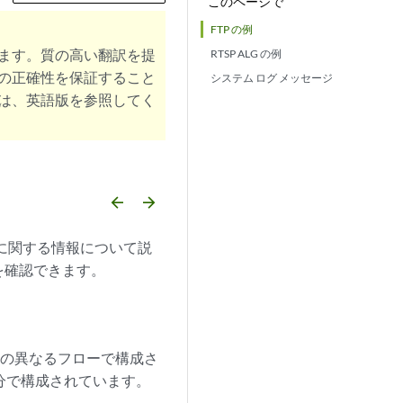
このページで
FTP の例
ます。質の高い翻訳を提
RTSP ALG の例
の正確性を保証すること
システム ログ メッセージ
は、英語版を参照してく
arrow_backward
arrow_forward
定に関する情報について説
を確認できます。
つの異なるフローで構成さ
分で構成されています。