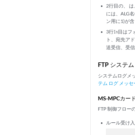
2行目の、 
には、ALG名
ン用に1)が
3行
目はフ
In
ト、宛先アドレ
送受信、受信
FTP システ
システムログメッ
テム ログ メッセ
MS-MPCカー
FTP 制御フロ
ルール受け入