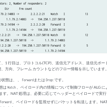
tors: 2, Number of responders: 2

   Dir       Frm count

.79.2:14083 ->        2.2.2.2:21    Watch    I              13

     1.1.79.2:14083   ->   194.250.1.237:50118   

.79.2:14104 ->        2.2.2.2:20    Forward  I               3

     1.1.79.2:14104   ->   194.250.1.237:50119   

2.2.2:21    ->  194.250.1.237:50118 Watch    O              12

194.250.1.237:50118   ->        1.1.79.2:14083   

2.2.2:20    ->  194.250.1.237:50119 Forward  O               5

、1 行目は、プロトコル(TCP)、送信元アドレス、送信元ポ
態、方向、フレーム カウントなどのフロー情報を示しています
の状態は、 、
または
: です。
Forward
Drop
態は
、ペイロード内の情報について制御フローが ALG 
Watch
ます。NAT 処理は、必要に応じてヘッダーとペイロードで実
、ペイロードを監視せずにパケットを転送します。NAT
Forward