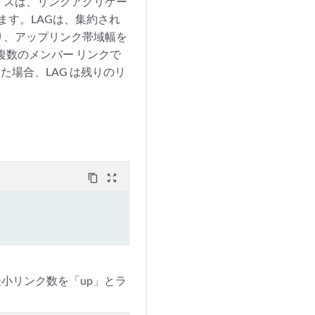
イスは、リンクアグリゲー
ます。LAGは、集約され
り、アップリンク帯域幅を
が複数のメンバー リンクで
場合、LAG は残りのリ
content_copy
zoom_out_map
小リンク数を「up」とラ