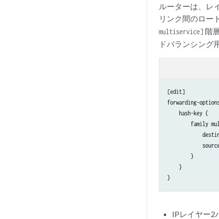
ルーターは、レ
リンク間のロー
階層
multiservice]
ドバランシング
[edit]

forwarding-options
    hash-key {

        family mul
            destin
            source
        }

    }

IPレイヤー