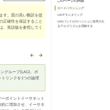
このページの内容
ロードバランシング
ます。質の高い翻訳を提
LACP モニタリング
の正確性を保証すること
LAGバンドルのハッシュに使用され
るアルゴリズムを理解する
は、英語版を参照してく
arrow_backward
arrow_forward
グループ(LAG)、ポ
ットリンクを1つの論理
ツーポイントイーサネット
線的に増加させ、イーサネ