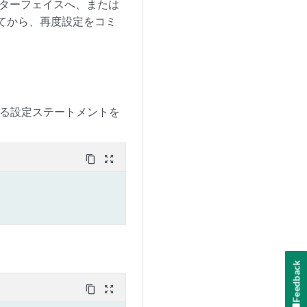
ンターフェイスへ、または
てから、再度設定をコミ
する設定ステートメントを
content_copy
zoom_out_map
Feedback
content_copy
zoom_out_map