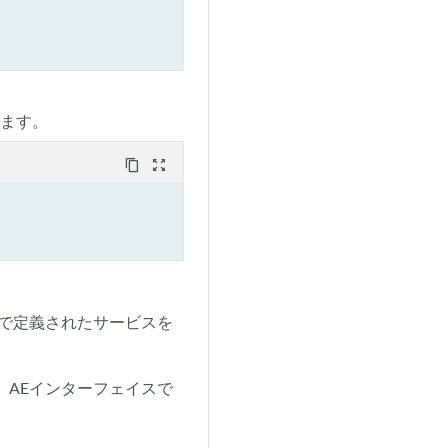
します。
content_copy
zoom_out_map
スで定義されたサービスを
。AEインターフェイスで