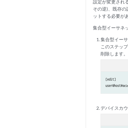
設定が変更され
その逆)、既存
ットする必要が
集合型イーサネ
集合型イー
このステップ
削除します
[edit]

user@host#
del
デバイスカ