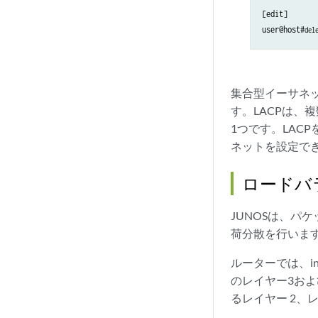
[edit]

user@host#
del
集合型イーサネッ
す。LACPは、
1つです。LAC
ネットを設定で
ロードバ
JUNOSは、パ
荷分散を行います
ルーターでは、in
のレイヤー3お
るレイヤー 2、レ