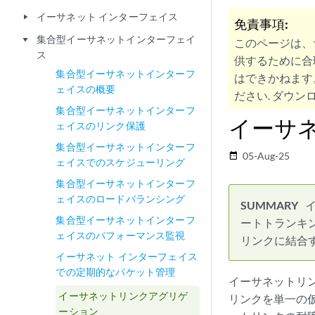
イーサネット インターフェイス
play_arrow
免責事項:
集合型イーサネットインターフェイ
play_arrow
このページは、
ス
供するために合
集合型イーサネットインターフ
はできかねます
ェイスの概要
ださい. ダウンロ
集合型イーサネットインターフ
イーサ
ェイスのリンク保護
集合型イーサネットインターフ
05-Aug-25
date_range
ェイスでのスケジューリング
集合型イーサネットインターフ
ェイスのロードバランシング
集合型イーサネットインターフ
ートトランキ
ェイスのパフォーマンス監視
リンクに結合
イーサネット インターフェイス
での定期的なパケット管理
イーサネットリ
イーサネットリンクアグリゲ
リンクを単一の
ーション