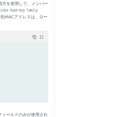
両方を使用して、メンバー
tions hash-key family
先MACアドレスは、ロー
content_copy
zoom_out_map
Pフィールドのみが使用され