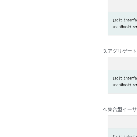
[edit interfa
user@host#
 se
アグリゲー
[edit interfa
user@host#
 se
集合型イー
[edit interfa