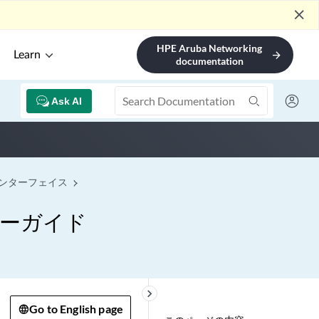
close
HPE Aruba Networking
Learn
arrow_forward
documentation
Ask AI
ンターフェイス
ーガイド
keyboard_arrow_right
Go to English page