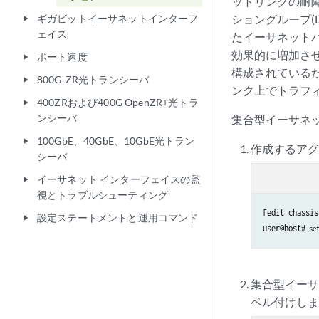
ットリンクの耐
ギガビットイーサネットインターフ
ショングループ(
play_arrow
ェイス
たイーサネット
効果的に増加させ
ポート速度
play_arrow
構成されているた
800G-ZR光トランシーバ
play_arrow
ンク上でトラフ
400ZRおよび400G OpenZR+光トラ
play_arrow
ンシーバ
集合型イーサネ
100GbE、40GbE、10GbE光トラン
play_arrow
作成するア
シーバ
イーサネット インターフェイスの監
play_arrow
視とトラブルシューティング
[edit chassis]
設定ステートメントと運用コマンド
play_arrow
user@host#
 se
集合型イーサ
ベル付けし