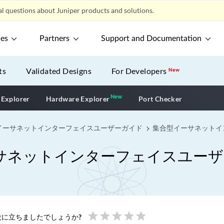
l questions about Juniper products and solutions.
ces
Partners
Support and Documentation
ts
Validated Designs
For Developers
New
New
New application
 Explorer
Hardware Explorer
Port Checker
イーサネットインターフェイスユーザーガイド
集合型イーサネットイ
サネットインターフェイスユーザ
star
star
star
star
star
に立ちましたでしょうか?