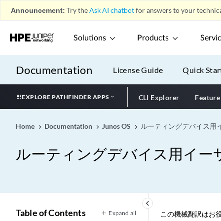
Announcement:
Try the
Ask AI chatbot
for answers to your technica
Solutions
Products
Servi
Documentation
License Guide
Quick Star
EXPLORE PATHFINDER APPS
CLI Explorer
Feature
Home
Documentation
Junos OS
ルーティングデバイス用
ルーティングデバイス用イー
keyboard_arrow_left
Table of Contents
Expand all
この機械翻訳はお役