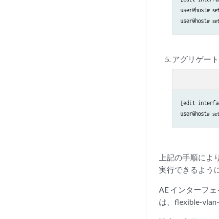
user@host#
 se
user@host#
 se
アグリゲー
[edit interfa
user@host#
 se
上記の手順によ
実行できるよう
AE インターフ
は、flexible-vl