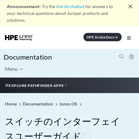
close
Announcement:
Try the
Ask AI chatbot
for answers to
your technical questions about Juniper products and
solutions.
HPE Aruba Docs
arrow_forward
Documentation
Menu
EXPLORE PATHFINDER APPS
Home
Documentation
Junos OS
スイッチのインターフェイ
スユーザーガイド