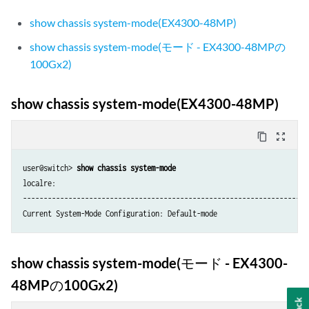
show chassis system-mode(EX4300-48MP)
show chassis system-mode(モード - EX4300-48MPの
100Gx2)
show chassis system-mode(EX4300-48MP)
content_copy
zoom_out_map
user@switch> 
show chassis system-mode
localre:

----------------------------------------------------------------------
Current System-Mode Configuration: Default-mode
show chassis system-mode(モード - EX4300-
48MPの100Gx2)