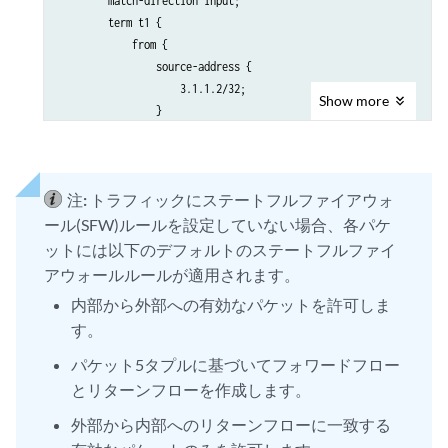
        match-direction input;

        term t1 {

            from {

                source-address {

                    3.1.1.2/32;

Show
more
                }

            }

            then {

                translated {

注:
トラフィックにステートフルファイアウォ
                    source-pool src_pool;

                    translation-type {

ール(SFW)ルールを設定していない場合、各パケ
                        basic-nat44;

ットには以下のデフォルトのステートフルファイ
                    }

アウォールルールが適用されます。
                }

内部から外部への有効なパケットを許可しま
            }

す。
        }

    }

パケット5タプルに基づいてフォワードフロー
}
とリターンフローを作成します。
外部から内部へのリターンフローに一致する