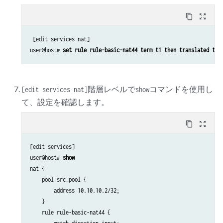
content_copy
zoom_out_map
 [edit services nat]

user@host# 
set rule rule-basic-nat44 term t1 then translated tra
階層レベルで
コマンドを使用し
[edit services nat]
show
て、設定を確認します。
content_copy
zoom_out_map
[edit services]

user@host# 
show
nat {

    pool src_pool {

        address 10.10.10.2/32;

    }

    rule rule-basic-nat44 {
