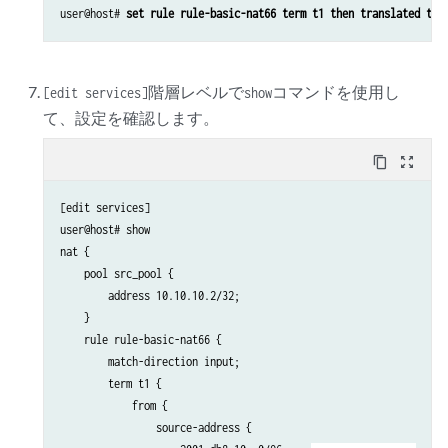
user@host# 
set rule rule-basic-nat66 term t1 then translated tra
階層レベルで
コマンドを使用し
[edit services]
show
て、設定を確認します。
content_copy
zoom_out_map
[edit services]

user@host# show

nat {

    pool src_pool {

        address 10.10.10.2/32;

    }

    rule rule-basic-nat66 {

        match-direction input;

        term t1 {

            from {

                source-address {
