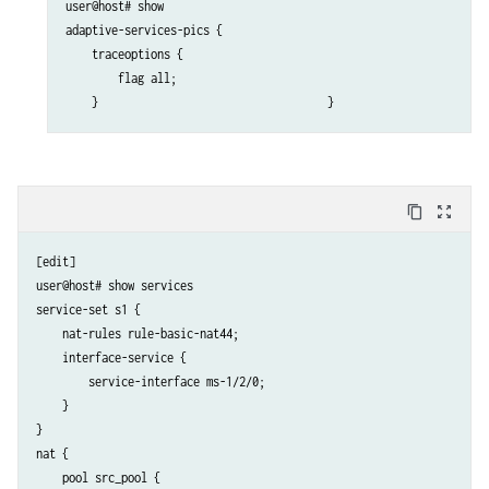
user@host# show

adaptive-services-pics {                

    traceoptions {                      

        flag all;                       

    }                                   }
content_copy
zoom_out_map
[edit]

user@host# show services 

service-set s1 {

    nat-rules rule-basic-nat44;

    interface-service {

        service-interface ms-1/2/0;

    }

}

nat {

    pool src_pool {
