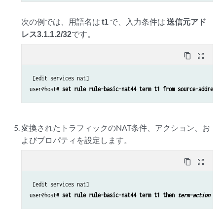
次の例では、用語名は
t1
で、入力条件は
送信元アド
レス3.1.1.2/32
です。
content_copy
zoom_out_map
 [edit services nat]

user@host# 
set rule rule-basic-nat44 term t1 from source-address
変換されたトラフィックのNAT条件、アクション、お
よびプロパティを設定します。
content_copy
zoom_out_map
 [edit services nat]

user@host# 
set rule rule-basic-nat44 term t1 then 
term-action
tr