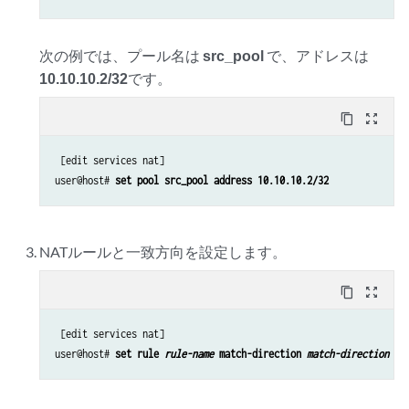
次の例では、プール名は
src_pool
で、アドレスは
10.10.10.2/32
です。
content_copy
zoom_out_map
 [edit services nat]

user@host# 
set pool src_pool address 10.10.10.2/32
NATルールと一致方向を設定します。
content_copy
zoom_out_map
 [edit services nat]

user@host# 
set rule 
rule-name
 match-direction 
match-direction