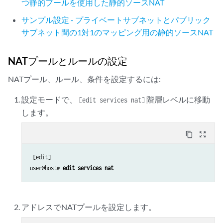
つ静的プールを使用した静的ソースNAT
サンプル設定 - プライベートサブネットとパブリック
サブネット間の1対1のマッピング用の静的ソースNAT
NATプールとルールの設定
NATプール、ルール、条件を設定するには:
設定モードで、
階層レベルに移動
[edit services nat]
します。
content_copy
zoom_out_map
 [edit]

user@host# 
edit services nat
アドレスでNATプールを設定します。