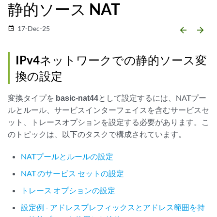
静的ソース NAT
17-Dec-25
date_range
arrow_backward
arrow_forward
IPv4ネットワークでの静的ソース変
換の設定
変換タイプを
basic-nat44
として設定するには、NATプー
ルとルール、サービスインターフェイスを含むサービスセ
ット、トレースオプションを設定する必要があります。こ
のトピックは、以下のタスクで構成されています。
NATプールとルールの設定
NAT のサービス セットの設定
トレース オプションの設定
設定例 - アドレスプレフィックスとアドレス範囲を持