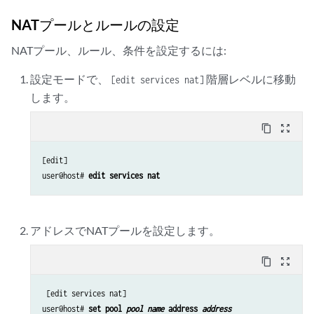
NATプールとルールの設定
NATプール、ルール、条件を設定するには:
設定モードで、
階層レベルに移動
[edit services nat]
します。
content_copy
zoom_out_map
[edit]

user@host# 
edit services nat
アドレスでNATプールを設定します。
content_copy
zoom_out_map
 [edit services nat]

user@host# 
set pool 
pool name
 address 
address