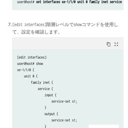
user@host# 
set interfaces xe-1/1/0 unit 0 family inet service ou
階層レベルで
コマンドを使用し
[edit interfaces]
show
て、設定を確認します。
content_copy
zoom_out_map
[edit interfaces]

user@host# show

xe-1/1/0 {

    unit 0 {

        family inet {

            service {

                input {

                    service-set s1;

                }

                output {

                    service-set s1;

                }
