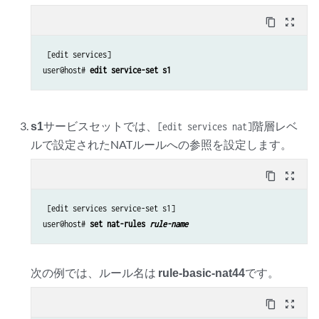
content_copy
zoom_out_map
 [edit services]

user@host# 
edit service-set s1
s1
サービスセットでは、
階層レベ
[edit services nat]
ルで設定されたNATルールへの参照を設定します。
content_copy
zoom_out_map
 [edit services service-set s1]

user@host# 
set nat-rules 
rule-name
次の例では、ルール名は
rule-basic-nat44
です。
content_copy
zoom_out_map