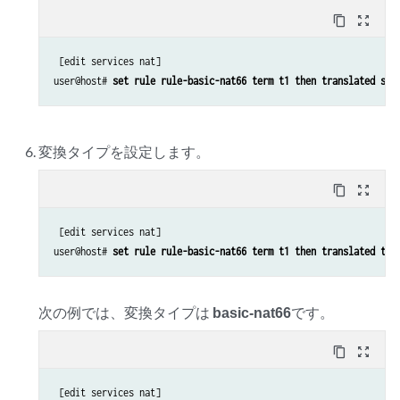
content_copy
zoom_out_map
 [edit services nat]

user@host# 
set rule rule-basic-nat66 term t1 then translated sou
変換タイプを設定します。
content_copy
zoom_out_map
 [edit services nat]

user@host# 
set rule rule-basic-nat66 term t1 then translated tra
次の例では、変換タイプは
basic-nat66
です。
content_copy
zoom_out_map
 [edit services nat]
