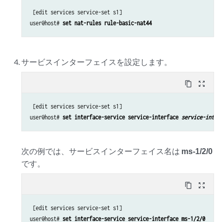
 [edit services service-set s1]

user@host# 
set nat-rules rule-basic-nat44
サービスインターフェイスを設定します。
content_copy
zoom_out_map
 [edit services service-set s1]

user@host# 
set interface-service service-interface 
service-inter
次の例では、サービスインターフェイス名は
ms-1/2/0
です。
content_copy
zoom_out_map
 [edit services service-set s1]

user@host# 
set interface-service service-interface ms-1/2/0