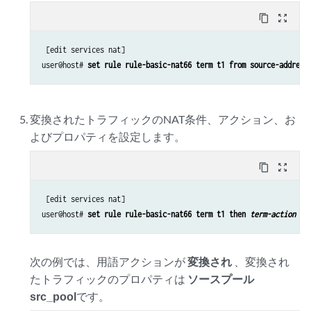
content_copy
zoom_out_map
 [edit services nat]

user@host# 
set rule rule-basic-nat66 term t1 from source-address
変換されたトラフィックのNAT条件、アクション、お
よびプロパティを設定します。
content_copy
zoom_out_map
 [edit services nat]

user@host# 
set rule rule-basic-nat66 term t1 then 
term-action
tr
次の例では、用語アクションが
変換され
、変換され
たトラフィックのプロパティは
ソースプール
src_pool
です。