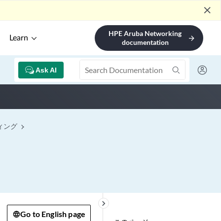
close
HPE Aruba Networking
Learn
arrow_forward
documentation
Ask AI
ィング
keyboard_arrow_right
Go to English page