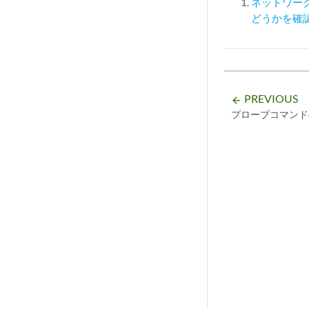
ネットワー
どうかを確
PREVIOUS
arrow_backward
プローブコマンド