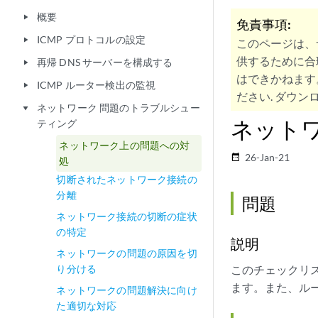
概要
play_arrow
免責事項:
ICMP プロトコルの設定
play_arrow
このページは、
供するために合
再帰 DNS サーバーを構成する
play_arrow
はできかねます
ICMP ルーター検出の監視
play_arrow
ださい. ダウンロ
ネットワーク 問題のトラブルシュー
play_arrow
ネット
ティング
ネットワーク上の問題への対
26-Jan-21
date_range
処
切断されたネットワーク接続の
分離
問題
ネットワーク接続の切断の症状
の特定
説明
ネットワークの問題の原因を切
り分ける
このチェックリ
ます。また、ル
ネットワークの問題解決に向け
た適切な対応