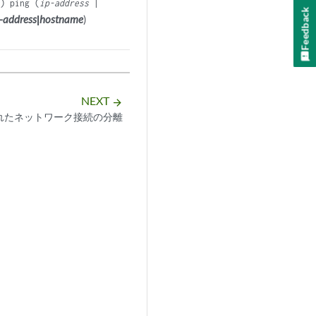
e
) ping (
ip-address
|
Feedback
p-address
|
hostname
)
NEXT
arrow_forward
れたネットワーク接続の分離