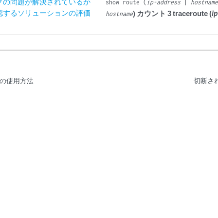
クの問題が解決されているか
show route (
ip-address
|
hostnam
認するソリューションの評価
) カウント 3 traceroute (
i
hostname
の使用方法
切断さ