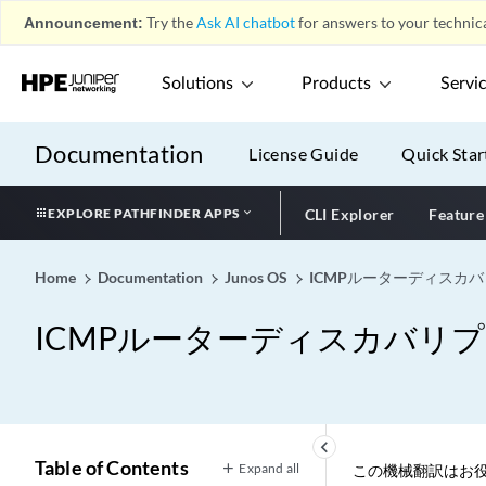
Announcement:
Try the
Ask AI chatbot
for answers to your technica
Solutions
Products
Servi
Documentation
License Guide
Quick Star
EXPLORE PATHFINDER APPS
CLI Explorer
Feature
Home
Documentation
Junos OS
ICMPルーターディスカ
ICMPルーターディスカバリ
keyboard_arrow_left
Table of Contents
Expand all
この機械翻訳はお役