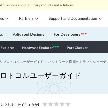
l questions about Juniper products and solutions.
ces
Partners
Support and Documentation
ts
Validated Designs
For Developers
New
New
New application
 Explorer
Hardware Explorer
Port Checker
バリプロトコルユーザーガイド
ネットワーク 問題のトラブルシューテ
プロトコルユーザーガイド
star
star
star
star
star
に立ちましたでしょうか?