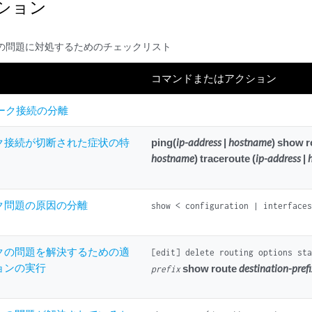
ション
の問題に対処するためのチェックリスト
コマンドまたはアクション
ーク接続の分離
ク接続が切断された症状の特
ping(
ip-address
|
hostname
) show r
hostname
) traceroute (
ip-address
|
ク問題の原因の分離
show < configuration | interface
クの問題を解決するための適
[edit] delete routing options st
ョンの実行
show route
destination-pref
prefix