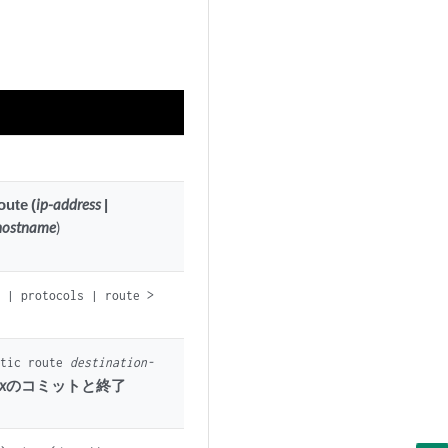
oute (
ip-address
|
hostname
)
s | protocols | route >
atic route
destination-
ix
のコミットと終了