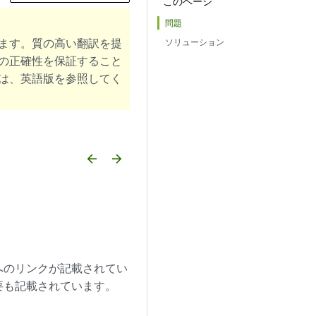
このページ
問題
ます。質の高い翻訳を提
ソリューション
の正確性を保証すること
は、英語版を参照してく
arrow_backward
arrow_forward
へのリンクが記載されてい
要も記載されています。