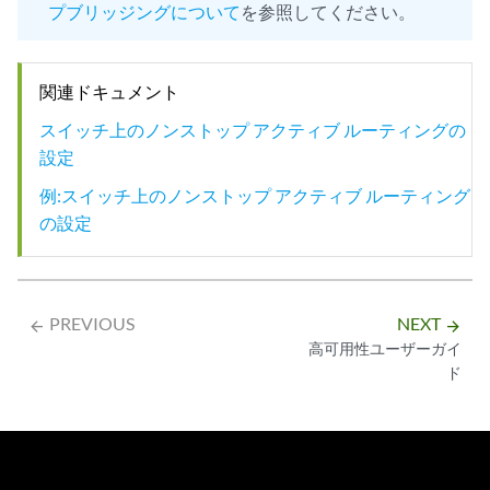
プブリッジングについて
を参照してください。
関連ドキュメント
スイッチ上のノンストップ アクティブ ルーティングの
設定
例:スイッチ上のノンストップ アクティブ ルーティング
の設定
PREVIOUS
NEXT
arrow_backward
arrow_forward
高可用性ユーザーガイ
ド