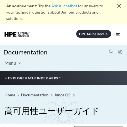
close
Announcement:
Try the
Ask AI chatbot
for answers to
your technical questions about Juniper products and
solutions.
HPE Aruba Docs
arrow_forward
Documentation
Menu
EXPLORE PATHFINDER APPS
Home
Documentation
Junos OS
高可用性ユーザーガイド