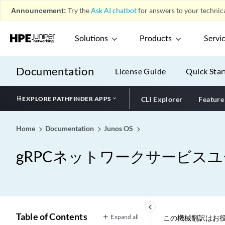
Announcement:
Try the
Ask AI chatbot
for answers to your technica
Solutions
Products
Servi
Documentation
License Guide
Quick Star
EXPLORE PATHFINDER APPS
CLI Explorer
Feature
Home
Documentation
Junos OS
gRPCネットワークサービス
keyboard_arrow_left
Table of Contents
Expand all
この機械翻訳はお役