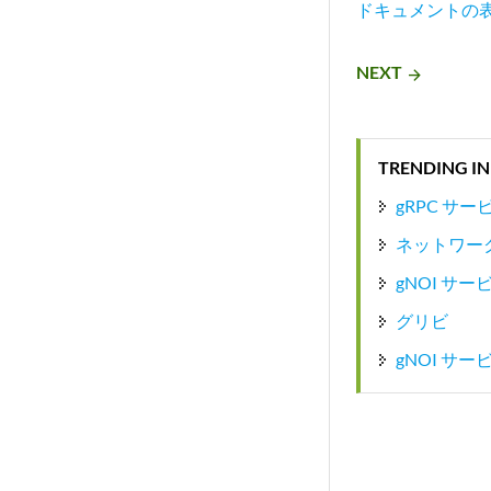
ドキュメントの
NEXT
arrow_forward
TRENDING IN
gRPC サ
ネットワーク
gNOI サ
グリビ
gNOI サ