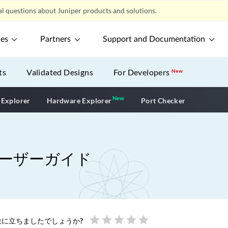
l questions about Juniper products and solutions.
ces
Partners
Support and Documentation
ts
Validated Designs
For Developers
New
New
New application
 Explorer
Hardware Explorer
Port Checker
ユーザーガイド
star
star
star
star
star
に立ちましたでしょうか?