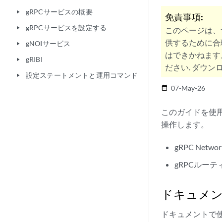
gRPCサービスの概要
play_arrow
免責事項:
gRPCサービスを設定する
play_arrow
このページは、
供するために合
gNOIサービス
play_arrow
はできかねます
gRIBI
play_arrow
ださい. ダウンロ
設定ステートメントと運用コマンド
play_arrow
07-May-26
date_range
このガイドを使用
操作します。
gRPC Networ
gRPCルーテ
ドキュメ
ドキュメントで