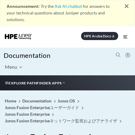
close
Announcement:
Try the
Ask AI chatbot
for answers to
your technical questions about Juniper products and
solutions.
HPE Aruba Docs
arrow_forward
Documentation
Menu
EXPLORE PATHFINDER APPS
Home
Documentation
Junos OS
Junos Fusion Enterpriseユーザーガイド
Junos Fusion Enterprise
Junos Fusion Enterpriseネットワーク監視およびアナライザ