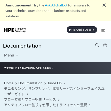
close
Announcement:
Try the
Ask AI chatbot
for answers to
your technical questions about Juniper products and
solutions.
HPE Aruba Docs
arrow_forward
Documentation
Menu
EXPLORE PATHFINDER APPS
Home
Documentation
Junos OS
モニタリング、サンプリング、収集サービスインターフェイスユ
ーザーガイド
フロー監視とフロー収集サービス
アクティブフロー監視を使用したトラフィックの監視