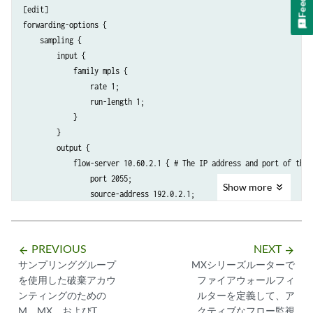
[edit]

forwarding-options {

    sampling {

        input {

            family mpls {

                rate 1;

                run-length 1;

            }

        }

        output {

            flow-server 10.60.2.1 { # The IP address and port of the f
                port 2055;

Show
more
                source-address 192.0.2.1;

version9
 { # Records are sent to the flow server usin
template
 { # Indicates a template will organize re
mpls
; # Records are sent to the MPLS template.
PREVIOUS
NEXT
arrow_backward
arrow_forward
                    }

サンプリンググループ
MXシリーズルーターで
                }

を使用した破棄アカウ
ファイアウォールフィ
            }

ンティングのための
ルターを定義して、ア
        }

M、MX、およびT
クティブなフロー監視