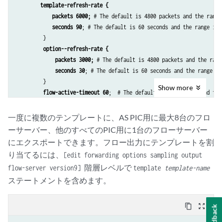
template-refresh-rate {
packets 6000; 
# The default is 4800 packets and the range
seconds 90
; # The default is 60 seconds and the range is 
         }

option--refresh-rate {
packets 3000;
 # The default is 4800 packets and the rang
seconds 30
; # The default is 60 seconds and the range is 
         } 

Show
more
flow-active-timeout 60
;  # The default is 60 seconds and the
flow-inactive-timeout 30
; # The default is 60 seconds and th
template-refresh-rate seconds 10
; # The default is 600 secon
一度に複数のテンプレートに、AS PIC用に最大8台のフロ
mpls-template
 {

ーサーバー、他のすべてのPIC用に1台のフローサーバー
label-positions
 [1 | 2 | 3]; # Specifies label position 
にエクスポートできます。フロー出力にテンプレートを割
         }

り当てるには、
[edit forwarding options sampling output
     }

階層レベルで
flow-server version9]
template
template-name
}
ステートメントを含めます。
content_copy
zoom_out_map
Feedback