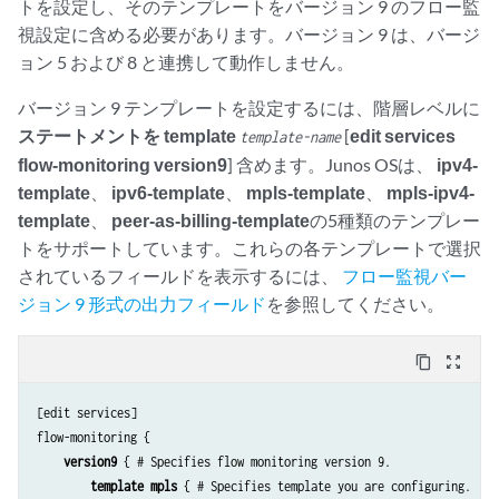
トを設定し、そのテンプレートをバージョン 9 のフロー監
視設定に含める必要があります。バージョン 9 は、バージ
ョン 5 および 8 と連携して動作しません。
バージョン 9 テンプレートを設定するには、階層レベルに
ステートメントを template
[
edit services
template-name
flow-monitoring version9
] 含めます。Junos OSは、
ipv4-
template
、
ipv6-template
、
mpls-template
、
mpls-ipv4-
template
、
peer-as-billing-template
の5種類のテンプレー
トをサポートしています。これらの各テンプレートで選択
されているフィールドを表示するには、
フロー監視バー
ジョン 9 形式の出力フィールド
を参照してください。
content_copy
zoom_out_map
[edit services]

flow-monitoring {

version9
 { # Specifies flow monitoring version 9.

template mpls
 { # Specifies template you are configuring.
