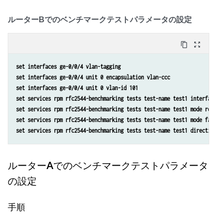
ルーターBでのベンチマークテストパラメータの設定
content_copy
zoom_out_map
set interfaces ge-0/0/4 vlan-tagging
set interfaces ge-0/0/4 unit 0 encapsulation vlan-ccc
set interfaces ge-0/0/4 unit 0 vlan-id 101
set services rpm rfc2544-benchmarking tests test-name test1 interface
set services rpm rfc2544-benchmarking tests test-name test1 mode refl
set services rpm rfc2544-benchmarking tests test-name test1 mode fami
set services rpm rfc2544-benchmarking tests test-name test1 direction
ルーターAでのベンチマークテストパラメータ
の設定
手順