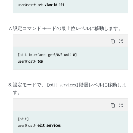
user@host# 
set vlan-id 101
設定コマンド モードの最上位レベルに移動します。
content_copy
zoom_out_map
[edit interfaces ge-0/0/0 unit 0]

user@host# 
top
設定モードで、
階層レベルに移動しま
[edit services]
す。
content_copy
zoom_out_map
[edit]

user@host# 
edit services