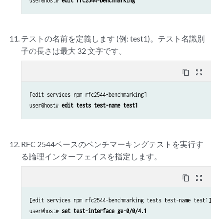
user@host# 
edit rfc2544-benchmarking
テストの名前を定義します (例: test1)。テスト名識別
子の長さは最大 32 文字です。
content_copy
zoom_out_map
[edit services rpm rfc2544-benchmarking]

user@host# 
edit tests test-name test1
RFC 2544ベースのベンチマーキングテストを実行す
る論理インターフェイスを指定します。
content_copy
zoom_out_map
[edit services rpm rfc2544-benchmarking tests test-name test1]

user@host# 
set test-interface ge-0/0/4.1