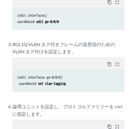
content_copy
zoom_out_map
[edit interfaces]

user@host# 
edit ge-0/0/0
802.1Q VLAN タグ付きフレームの送受信のための
VLAN タグ付けを設定します。
content_copy
zoom_out_map
[edit interfaces ge-0/0/0]

 user@host# 
set vlan-tagging
論理ユニットを設定し、プロトコルファミリーを
inet
に指定します。
content_copy
zoom_out_map