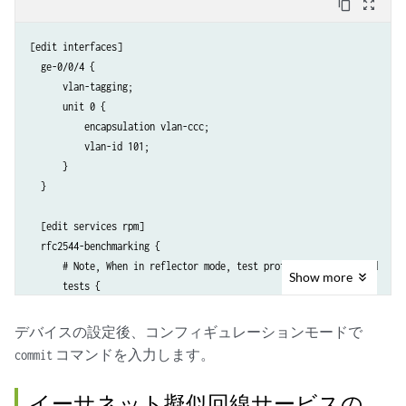
content_copy
zoom_out_map
              test-duration 20m;

              bandwidth-kbps 500;

[edit interfaces]

          }

  ge-0/0/4 {

      }

      vlan-tagging;

      unit 0 {

      tests {

          encapsulation vlan-ccc;

          test-name test1 {

          vlan-id 101;

              interface ge-0/0/0.1;

      }

              test-profile throughput;

  }

              mode initiate-and-terminate;

              family inet;

  [edit services rpm]

              dest-address 10.200.0.2

  rfc2544-benchmarking {

              udp-port 4001;

      # Note, When in reflector mode, test profile is not needed

          }

Show
more
      tests {

      }

          test-name test1 {

              interface ge-0/0/4.1;

デバイスの設定後、コンフィギュレーションモードで
              mode reflect;

コマンドを入力します。
commit
              family ccc;

              direction uni;

イーサネット擬似回線サービスの
          }
