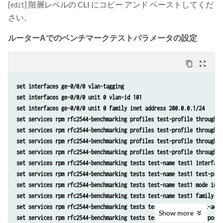
[
] 階層レベルの CLI にコピー アンド ペーストしてくだ
edit
さい。
ルーターAでのベンチマークテストパラメータの設定
content_copy
zoom_out_map
set interfaces ge-0/0/0 vlan-tagging
set interfaces ge-0/0/0 unit 0 vlan-id 101
set interfaces ge-0/0/0 unit 0 family inet address 200.0.0.1/24
set services rpm rfc2544-benchmarking profiles test-profile throughpu
set services rpm rfc2544-benchmarking profiles test-profile throughpu
set services rpm rfc2544-benchmarking profiles test-profile throughpu
set services rpm rfc2544-benchmarking profiles test-profile throughpu
set services rpm rfc2544-benchmarking tests test-name test1 interface
set services rpm rfc2544-benchmarking tests test-name test1 test-prof
set services rpm rfc2544-benchmarking tests test-name test1 mode init
set services rpm rfc2544-benchmarking tests test-name test1 family in
set services rpm rfc2544-benchmarking tests test-name test1 dest-addr
Show
more
set services rpm rfc2544-benchmarking tests test-name test1 udp-port 