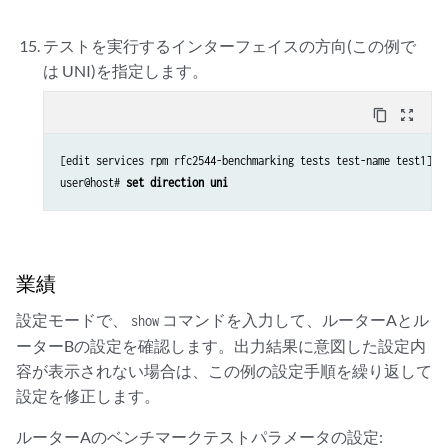
テストを実行するインターフェイスの方向(この例で
は UNI)を指定します。
content_copy
zoom_out_map
[edit services rpm rfc2544-benchmarking tests test-name test1]

user@host# 
set direction uni
業績
設定モードで、
コマンドを入力して、ルーターAとル
show
ーターBの設定を確認します。出力結果に意図した設定内
容が表示されない場合は、この例の設定手順を繰り返して
設定を修正します。
ルーターAのベンチマークテストパラメータの設定: