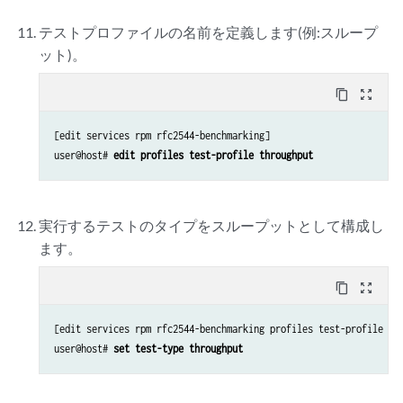
テストプロファイルの名前を定義します(例:スループ
ット)。
content_copy
zoom_out_map
[edit services rpm rfc2544-benchmarking]

user@host# 
edit profiles test-profile throughput
実行するテストのタイプをスループットとして構成し
ます。
content_copy
zoom_out_map
[edit services rpm rfc2544-benchmarking profiles test-profile thr
user@host# 
set test-type throughput