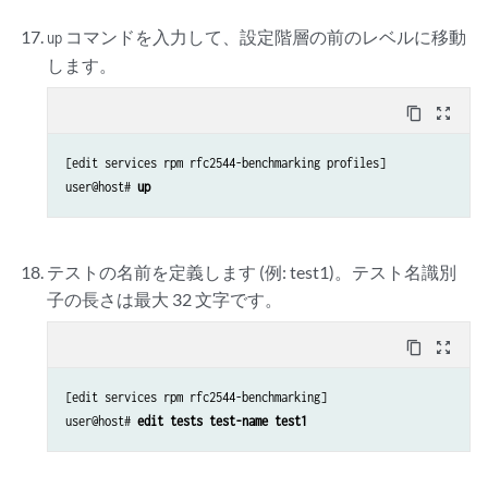
コマンドを入力して、設定階層の前のレベルに移動
up
します。
content_copy
zoom_out_map
[edit services rpm rfc2544-benchmarking profiles]

user@host# 
up
テストの名前を定義します (例: test1)。テスト名識別
子の長さは最大 32 文字です。
content_copy
zoom_out_map
[edit services rpm rfc2544-benchmarking]

user@host# 
edit tests test-name test1