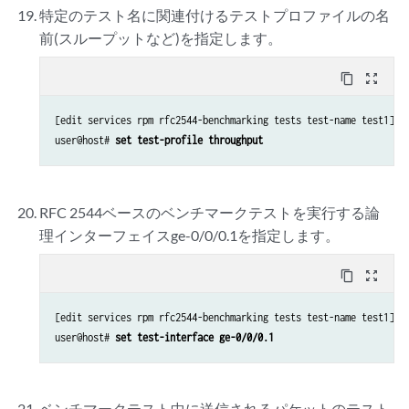
特定のテスト名に関連付けるテストプロファイルの名
前(スループットなど)を指定します。
content_copy
zoom_out_map
[edit services rpm rfc2544-benchmarking tests test-name test1]

user@host# 
set test-profile throughput
RFC 2544ベースのベンチマークテストを実行する論
理インターフェイスge-0/0/0.1を指定します。
content_copy
zoom_out_map
[edit services rpm rfc2544-benchmarking tests test-name test1]

user@host# 
set test-interface ge-0/0/0.1
ベンチマークテスト中に送信されるパケットのテスト