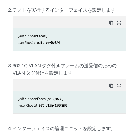
テストを実行するインターフェイスを設定します。
content_copy
zoom_out_map
[edit interfaces]

user@host# 
edit ge-0/0/4
802.1Q VLAN タグ付きフレームの送受信のための
VLAN タグ付けを設定します。
content_copy
zoom_out_map
[edit interfaces ge-0/0/4]

 user@host# 
set vlan-tagging
インターフェイスの論理ユニットを設定します。