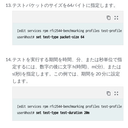
テストパケットのサイズを64バイトに指定します。
content_copy
zoom_out_map
[edit services rpm rfc2544-benchmarking profiles test-profile thr
user@host# 
set test-type packet-size 64
テストを実行する期間を時間、分、または秒単位で指
定するには、数字の後に文字 h(時間)、m(分)、または
s(秒)を指定します。この例では、期間を 20 分に設定
します。
content_copy
zoom_out_map
[edit services rpm rfc2544-benchmarking profiles test-profile thr
user@host# 
set test-type test-duration 20m