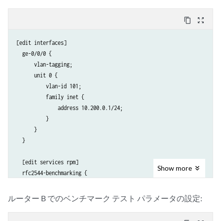
content_copy
zoom_out_map
[edit interfaces]

  ge-0/0/0 {

      vlan-tagging;

      unit 0 {

          vlan-id 101;

          family inet {

              address 10.200.0.1/24;

          }

      }

  }

  [edit services rpm]

Show
more
  rfc2544-benchmarking {

      profiles {

          test-profile throughput {

ルーター B でのベンチマーク テスト パラメータの設定:
              test-type throughput

              packet-size 64;
