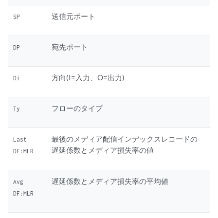
送信元ポート
SP
宛先ポート
DP
方向(I=入力、O=出力)
Di
フローのタイプ
Ty
最後のメディア配信インデックスレコードの
Last
遅延係数とメディア損失率の値
DF:MLR
遅延係数とメディア損失率の平均値
Avg
DF:MLR