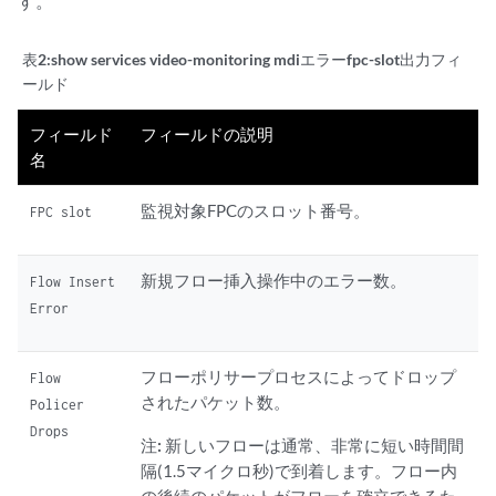
す。
表2:
show services video-monitoring mdiエラーfpc-slot出力フィ
ールド
フィールド
フィールドの説明
名
監視対象FPCのスロット番号。
FPC slot
新規フロー挿入操作中のエラー数。
Flow Insert
Error
フローポリサープロセスによってドロップ
Flow
されたパケット数。
Policer
Drops
注:
新しいフローは通常、非常に短い時間間
隔(1.5マイクロ秒)で到着します。フロー内