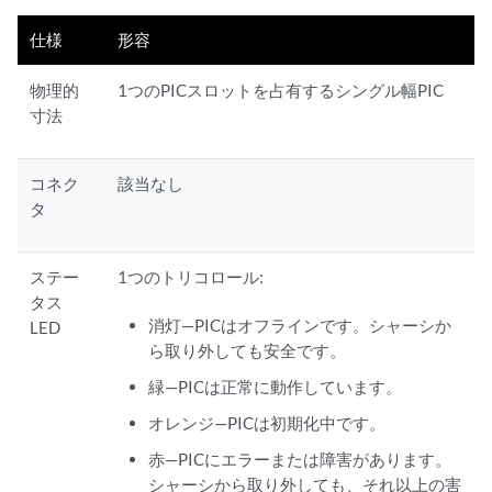
仕様
形容
物理的
1つのPICスロットを占有するシングル幅PIC
寸法
コネク
該当なし
タ
ステー
1つのトリコロール:
タス
消灯—PICはオフラインです。シャーシか
LED
ら取り外しても安全です。
緑—PICは正常に動作しています。
オレンジ—PICは初期化中です。
赤—PICにエラーまたは障害があります。
シャーシから取り外しても、それ以上の害