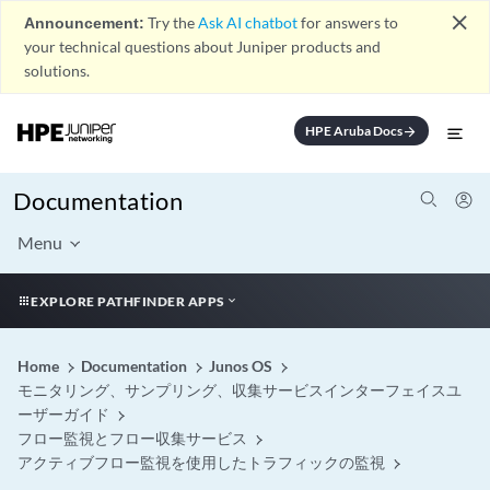
close
Announcement:
Try the
Ask AI chatbot
for answers to
your technical questions about Juniper products and
solutions.
HPE Aruba Docs
arrow_forward
Documentation
Menu
EXPLORE PATHFINDER APPS
Home
Documentation
Junos OS
モニタリング、サンプリング、収集サービスインターフェイスユ
ーザーガイド
フロー監視とフロー収集サービス
アクティブフロー監視を使用したトラフィックの監視