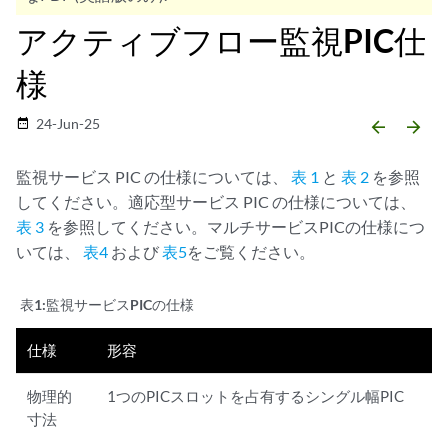
アクティブフロー監視PIC仕
様
24-Jun-25
date_range
arrow_backward
arrow_forward
監視サービス PIC の仕様については、
表 1
と
表 2
を参照
してください。適応型サービス PIC の仕様については、
表 3
を参照してください。マルチサービスPICの仕様につ
いては、
表4
および
表5
をご覧ください。
表1:
監視サービスPICの仕様
仕様
形容
物理的
1つのPICスロットを占有するシングル幅PIC
寸法