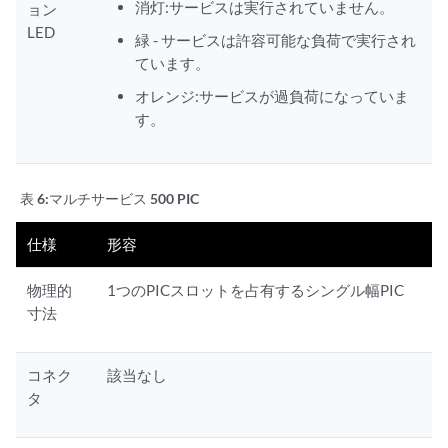
消灯:サービスは実行されていません。
ョン
LED
緑 - サービスは許容可能な負荷で実行され
ています。
オレンジ:サービスが過負荷になっていま
す。
表 6:
マルチサービス 500 PIC
仕様
形容
物理的
1つのPICスロットを占有するシングル幅PIC
寸法
コネク
該当なし
タ