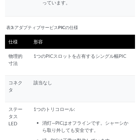
っています。
表3:
アダプティブサービスPICの仕様
仕様
形容
物理的
1つのPICスロットを占有するシングル幅PIC
寸法
コネク
該当なし
タ
ステー
1つのトリコロール:
タス
消灯—PICはオフラインです。シャーシか
LED
ら取り外しても安全です。