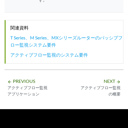
関連資料
T Series、M Series、MXシリーズルーターのパッシブフ
ロー監視システム要件
アクティブフロー監視のシステム要件
PREVIOUS
NEXT
arrow_backward
arrow_forward
アクティブフロー監視
アクティブフロー監視
アプリケーション
の概要