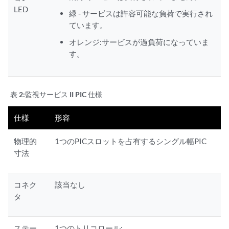
LED
緑 - サービスは許容可能な負荷で実行され
ています。
オレンジ:サービスが過負荷になっていま
す。
表 2:
監視サービス II PIC 仕様
仕様
形容
物理的
1つのPICスロットを占有するシングル幅PIC
寸法
コネク
該当なし
タ
ステー
1つのトリコロール: