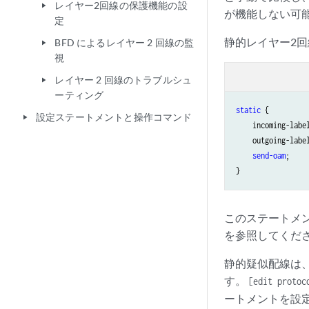
レイヤー2回線の保護機能の設
play_arrow
が機能しない可
定
静的レイヤー2
BFD によるレイヤー 2 回線の監
play_arrow
視
レイヤー 2 回線のトラブルシュ
play_arrow
ーティング
static
 {

設定ステートメントと操作コマンド
play_arrow
    incoming-labe
    outgoing-labe
send-oam
;

このステートメ
を参照してくだ
静的疑似配線は、
す。
[edit protoc
ートメントを設