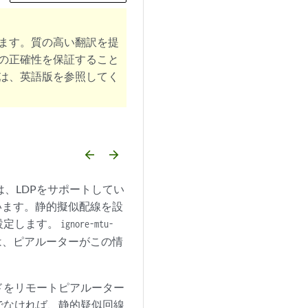
ます。質の高い翻訳を提
の正確性を保証すること
は、英語版を参照してく
arrow_backward
arrow_forward
は、LDPをサポートしてい
います。静的擬似配線を設
設定します。
ignore-mtu-
は、ピアルーターがこの情
ドをリモートピアルーター
でなければ、静的疑似回線