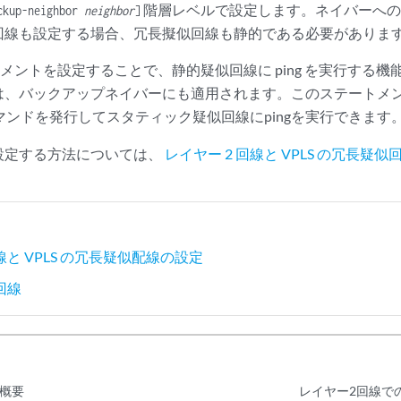
階層レベルで設定します。ネイバーへの
kup-neighbor
neighbor
]
回線も設定する場合、冗長擬似回線も静的である必要がありま
メントを設定することで、静的疑似回線に ping を実行する
は、バックアップネイバーにも適用されます。このステートメ
マンドを発行してスタティック疑似回線にpingを実行できます
設定する方法については、
レイヤー 2 回線と VPLS の冗長疑
線と VPLS の冗長疑似配線の設定
2回線
の概要
レイヤー2回線で