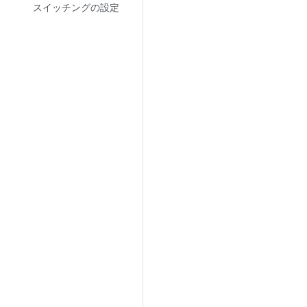
スイッチングの設定