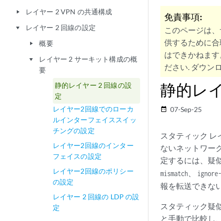
レイヤー 2 VPN の共通構成
play_arrow
免責事項:
レイヤー 2 回線の設定
play_arrow
このページは、
供するために合
概要
play_arrow
はできかねます
レイヤー 2 サーキット構成の概
play_arrow
ださい. ダウンロ
要
静的レ
静的レイヤー 2 回線の設
定
レイヤー2回線でのローカ
07-Sep-25
date_range
ルインターフェイススイッ
チングの設定
スタティック レ
レイヤー2回線のインター
ないネットワー
フェイスの設定
定するには、疑
レイヤー2回線のポリシー
、
mismatch
ignore
の設定
報を転送できな
レイヤー 2 回線の LDP の設
スタティック疑
定
と手動で比較し