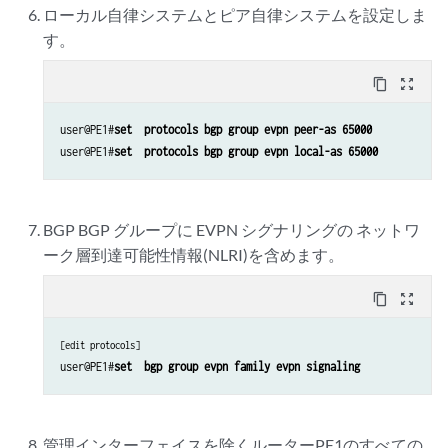
ローカル自律システムとピア自律システムを設定しま
す。
content_copy
zoom_out_map
user@PE1#
set  protocols bgp group evpn peer-as 65000
user@PE1#
set  protocols bgp group evpn local-as 65000
BGP BGP グループに EVPN シグナリングの ネットワ
ーク層到達可能性情報(NLRI)を含めます。
content_copy
zoom_out_map
[edit protocols]
user@PE1#
set  bgp group evpn family evpn signaling
管理インターフェイスを除くルーターPE1のすべての