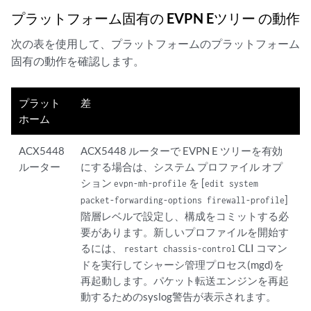
プラットフォーム固有の
EVPN Eツリー
の動作
次の表を使用して、プラットフォームのプラットフォーム
固有の動作を確認します。
プラット
差
ホーム
ACX5448
ACX5448 ルーターで EVPN E ツリーを有効
ルーター
にする場合は、システム プロファイル オプ
ション
を [
evpn-mh-profile
edit system
]
packet-forwarding-options firewall-profile
階層レベルで設定し、構成をコミットする必
要があります。新しいプロファイルを開始す
るには、
CLI コマン
restart chassis-control
ドを実行してシャーシ管理プロセス(mgd)を
再起動します。パケット転送エンジンを再起
動するためのsyslog警告が表示されます。