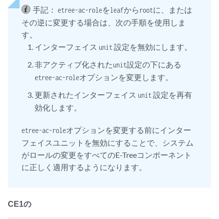
手記：
を
から
に、または
etree-ac-role
leaf
root
その逆に変更する場合は、次の手順を使用しま
す。
インターフェイス
設定を無効にします。
unit
非アクティブ化された
設定の下にある
unit
オプションを変更します。
etree-ac-role
更新されたインターフェイス
設定を再有
unit
効化します。
オプションを変更する前にインター
etree-ac-role
フェイスユニットを無効にすることで、システム
がロールの変更をすべてのE-Treeコンポーネント
に正しく適用するようになります。
CE1の