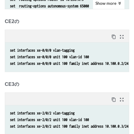
set routing-instances evpna protocols evpn interface xe-2/0/0.100
Show
more
set  routing-options autonomous-system 65000
set routing-instances evpna protocols evpn evpn-etree
set  protocols mpls interface all
set  protocols mpls interface fxp0.0 disable
CE2の
set  protocols bgp group evpn local-address 10.255.0.3
set  protocols bgp group evpn family evpn signaling
content_copy
zoom_out_map
set  protocols bgp group evpn peer-as 65000
set  protocols bgp group evpn local-as 65000
set interfaces xe-0/0/0 vlan-tagging
set  protocols bgp group evpn neighbor 10.255.0.1
set interfaces xe-0/0/0 unit 100 vlan-id 100
set  protocols bgp group evpn neighbor 10.255.0.2
set interfaces xe-0/0/0 unit 100 family inet address 10.100.0.2/24
set  protocols ospf area 0.0.0.0 interface all
set  protocols ospf area 0.0.0.0 interface fxp0.0 disable
set  protocols ldp interface all
CE3の
set  protocols ldp interface fxp0.0 disable
set  routing-instances evpna instance-type evpn
set  routing-instances evpna vlan-id 100
content_copy
zoom_out_map
set  routing-instances evpna interface xe-2/1/1:0.100
set  routing-instances evpna route-distinguisher 10.255.0.3:100
set interfaces xe-2/0/2 vlan-tagging
set  routing-instances evpna vrf-target target:65000:100
set interfaces xe-2/0/2 unit 100 vlan-id 100
set  routing-instances evpna protocols evpn interface xe-2/1/1:0.100
set interfaces xe-2/0/2 unit 100 family inet address 10.100.0.3/24
set  routing-instances evpna protocols evpn evpn-etree