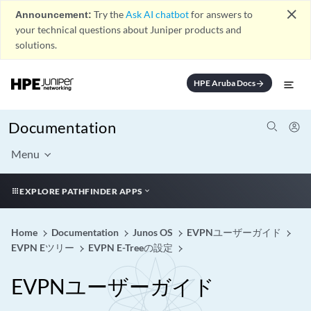
close
Announcement:
Try the
Ask AI chatbot
for answers to
your technical questions about Juniper products and
solutions.
HPE Aruba Docs
arrow_forward
Documentation
Menu
EXPLORE PATHFINDER APPS
Home
Documentation
Junos OS
EVPNユーザーガイド
EVPN Eツリー
EVPN E-Treeの設定
EVPNユーザーガイド