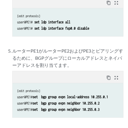
content_copy
zoom_out_map
[edit protocols]
user@PE1# 
set ldp interface all
user@PE1# 
set ldp interface fxp0.0 disable
ルーターPE1がルーターPE2およびPE3とピアリングす
るために、BGPグループにローカルアドレスとネイバ
ーアドレスを割り当てます。
content_copy
zoom_out_map
[edit protocols]
user@PE1#
set  bgp group evpn local-address 10.255.0.1
user@PE1#
set  bgp group evpn neighbor 10.255.0.2
user@PE1#
set  bgp group evpn neighbor 10.255.0.3