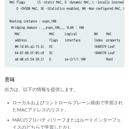
MAC flags       (S -static MAC, D -dynamic MAC, L -locally learned, C 
    O -OVSDB MAC, SE -Statistics enabled, NM -Non configured MAC, R -
Routing instance : evpn_100

 Bridging domain : __evpn_100__, VLAN : 100

   MAC                 MAC      Logical          NH     MAC

   address             flags    interface        Index  property

   00:1d:b5:a2:15:2c   DC                        1048579 Leaf    

   64:87:88:5f:05:c0   DC                        1048578 Leaf    

   a8:d0:e5:54:38:21   D        xe-2/1/1.100            Root 
意味
出力は、以下の情報を提供します。
ローカルおよびコントロールプレーン経由で学習され
たMACアドレスのリスト。
MACのプロパティ(リーフまたはルートインターフェ
イスのどちらで学習したか)。