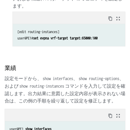
ます。
content_copy
zoom_out_map
[edit routing-instances]

user@PE1#
set evpna vrf-target target:65000:100
業績
設定モードから、
、
、
show interfaces
show routing-options
および
コマンドを入力して設定を確
show routing-instances
認します。出力結果に意図した設定内容が表示されない場
合は、この例の手順を繰り返して設定を修正します。
content_copy
zoom_out_map
user@PE1 
show interfaces