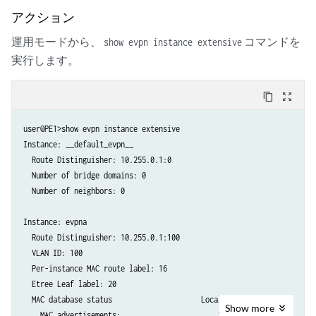
アクション
運用モードから、
コマンドを
show evpn instance extensive
実行します。
content_copy
zoom_out_map
user@PE1>show evpn instance extensive

Instance: __default_evpn__

  Route Distinguisher: 10.255.0.1:0

  Number of bridge domains: 0

  Number of neighbors: 0

Instance: evpna

  Route Distinguisher: 10.255.0.1:100

  VLAN ID: 100

  Per-instance MAC route label: 16

  Etree Leaf label: 20

  MAC database status                     Local  Remote

Show
more
    MAC advertisements:                       1       1
