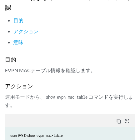
認
目的
アクション
意味
目的
EVPN MACテーブル情報を確認します。
アクション
運用モードから、
コマンドを実行しま
show evpn mac-table
す。
content_copy
zoom_out_map
user@PE1>show evpn mac-table
