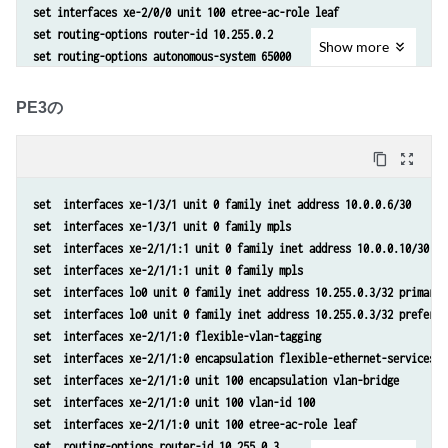
set interfaces xe-2/0/0 unit 100 etree-ac-role leaf
set routing-instances evpna vrf-target target:65000:100
set routing-options router-id 10.255.0.2
set routing-instances evpna protocols evpn interface xe-2/1/1.100
Show
more
set routing-options autonomous-system 65000
set routing-instances evpna protocols evpn evpn-etree
set protocols mpls interface all
set protocols mpls interface fxp0.0 disable
PE3の
set protocols bgp group evpn local-address 10.255.0.2
set protocols bgp group evpn family evpn signaling
content_copy
zoom_out_map
set protocols bgp group evpn peer-as 65000
set protocols bgp group evpn local-as 65000
set  interfaces xe-1/3/1 unit 0 family inet address 10.0.0.6/30
set protocols bgp group evpn neighbor 10.255.0.1
set  interfaces xe-1/3/1 unit 0 family mpls
set protocols bgp group evpn neighbor 10.255.0.3
set  interfaces xe-2/1/1:1 unit 0 family inet address 10.0.0.10/30
set protocols ospf area 0.0.0.0 interface all
set  interfaces xe-2/1/1:1 unit 0 family mpls
set protocols ospf area 0.0.0.0 interface fxp0.0 disable
set  interfaces lo0 unit 0 family inet address 10.255.0.3/32 primary
set protocols ldp interface all
set  interfaces lo0 unit 0 family inet address 10.255.0.3/32 preferre
set protocols ldp interface fxp0.0 disable
set  interfaces xe-2/1/1:0 flexible-vlan-tagging
set routing-instances evpna instance-type evpn
set  interfaces xe-2/1/1:0 encapsulation flexible-ethernet-services
set routing-instances evpna vlan-id 100
set  interfaces xe-2/1/1:0 unit 100 encapsulation vlan-bridge
set routing-instances evpna interface xe-2/0/0.100
set  interfaces xe-2/1/1:0 unit 100 vlan-id 100
set routing-instances evpna route-distinguisher 10.255.0.2:100
set  interfaces xe-2/1/1:0 unit 100 etree-ac-role leaf
set routing-instances evpna vrf-target target:65000:100
set  routing-options router-id 10.255.0.3