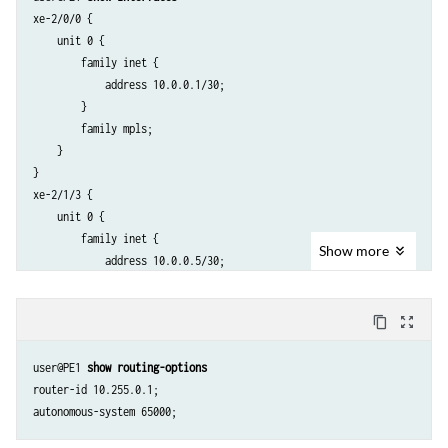
xe-2/0/0 {

    unit 0 {

        family inet {

            address 10.0.0.1/30;

        }

        family mpls;

    }

}

xe-2/1/3 {

    unit 0 {

        family inet {

Show
more
            address 10.0.0.5/30;

        }

        family mpls;

content_copy
zoom_out_map
    }

}

user@PE1 
show routing-options
lo0 {

router-id 10.255.0.1;

    unit 0 {

        family inet {

            address 10.255.0.1/32 {
