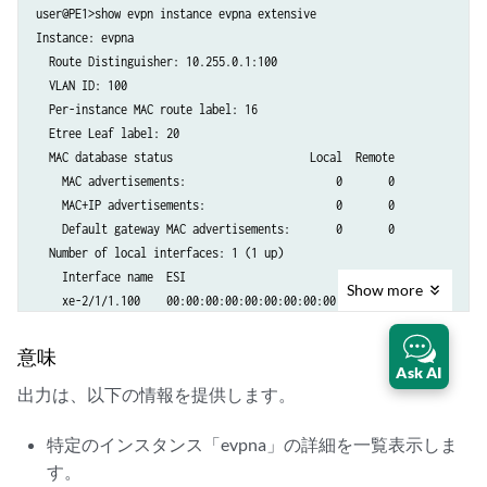
user@PE1>show evpn instance evpna extensive

Instance: evpna

  Route Distinguisher: 10.255.0.1:100

  VLAN ID: 100

  Per-instance MAC route label: 16

  Etree Leaf label: 20

  MAC database status                     Local  Remote

    MAC advertisements:                       0       0

    MAC+IP advertisements:                    0       0

    Default gateway MAC advertisements:       0       0

  Number of local interfaces: 1 (1 up)

    Interface name  ESI                            Mode             S
Show
more
    xe-2/1/1.100    00:00:00:00:00:00:00:00:00:00  single-homed     U
  Number of IRB interfaces: 0 (0 up)

  Number of bridge domains: 1

意味
Ask AI
    VLAN  Domain ID   Intfs / up    IRB intf   Mode             MAC s
出力は、以下の情報を提供します。
    100                  1    1                Extended         Enabl
  Number of neighbors: 2

特定のインスタンス「evpna」の詳細を一覧表示しま
    Address               MAC    MAC+IP        AD        IM        ES 
    10.255.0.2              0         0         1         1         0 
す。