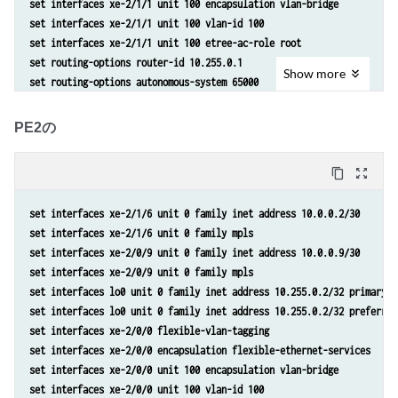
set interfaces xe-2/1/1 unit 100 encapsulation vlan-bridge
set interfaces xe-2/1/1 unit 100 vlan-id 100
set interfaces xe-2/1/1 unit 100 etree-ac-role root
set routing-options router-id 10.255.0.1
Show
more
set routing-options autonomous-system 65000
set protocols mpls interface all
set protocols mpls interface fxp0.0 disable
PE2の
set protocols bgp group evpn local-address 10.255.0.1
set protocols bgp group evpn family evpn signaling
content_copy
zoom_out_map
set protocols bgp group evpn peer-as 65000
set protocols bgp group evpn local-as 65000
set interfaces xe-2/1/6 unit 0 family inet address 10.0.0.2/30
set protocols bgp group evpn neighbor 10.255.0.2
set interfaces xe-2/1/6 unit 0 family mpls
set protocols bgp group evpn neighbor 10.255.0.3
set interfaces xe-2/0/9 unit 0 family inet address 10.0.0.9/30
set protocols ospf area 0.0.0.0 interface all
set interfaces xe-2/0/9 unit 0 family mpls
set protocols ospf area 0.0.0.0 interface fxp0.0 disable
set interfaces lo0 unit 0 family inet address 10.255.0.2/32 primary
set protocols ldp interface all
set interfaces lo0 unit 0 family inet address 10.255.0.2/32 preferred
set protocols ldp interface fxp0.0 disable
set interfaces xe-2/0/0 flexible-vlan-tagging
set routing-instances evpna instance-type evpn
set interfaces xe-2/0/0 encapsulation flexible-ethernet-services
set routing-instances evpna vlan-id 100
set interfaces xe-2/0/0 unit 100 encapsulation vlan-bridge
set routing-instances evpna interface xe-2/1/1.100
set interfaces xe-2/0/0 unit 100 vlan-id 100
set routing-instances evpna route-distinguisher 10.255.0.1:100