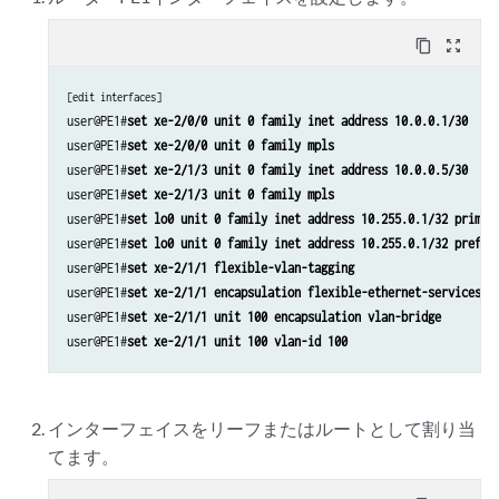
content_copy
zoom_out_map
[edit interfaces]
user@PE1#
set xe-2/0/0 unit 0 family inet address 10.0.0.1/30
user@PE1#
set xe-2/0/0 unit 0 family mpls
user@PE1#
set xe-2/1/3 unit 0 family inet address 10.0.0.5/30
user@PE1#
set xe-2/1/3 unit 0 family mpls
user@PE1#
set lo0 unit 0 family inet address 10.255.0.1/32 primar
user@PE1#
set lo0 unit 0 family inet address 10.255.0.1/32 prefer
user@PE1#
set xe-2/1/1 flexible-vlan-tagging
user@PE1#
set xe-2/1/1 encapsulation flexible-ethernet-services
user@PE1#
set xe-2/1/1 unit 100 encapsulation vlan-bridge
user@PE1#
set xe-2/1/1 unit 100 vlan-id 100
インターフェイスをリーフまたはルートとして割り当
てます。