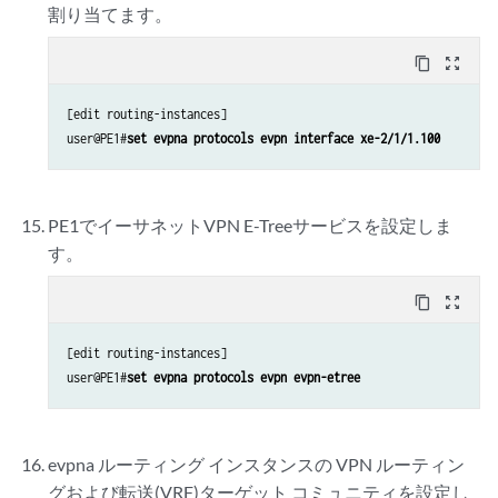
割り当てます。
content_copy
zoom_out_map
[edit routing-instances]

user@PE1#
set evpna protocols evpn interface xe-2/1/1.100
PE1でイーサネットVPN E-Treeサービスを設定しま
す。
content_copy
zoom_out_map
[edit routing-instances]

user@PE1#
set evpna protocols evpn evpn-etree
evpna ルーティング インスタンスの VPN ルーティン
グおよび転送(VRF)ターゲット コミュニティを設定し