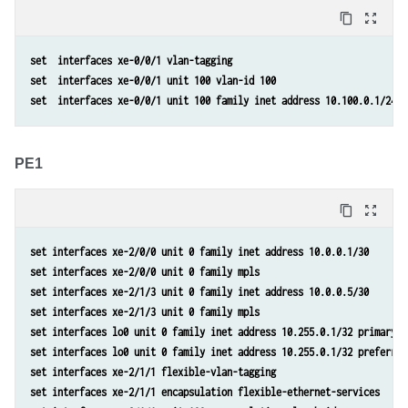
content_copy
zoom_out_map
set  interfaces xe-0/0/1 vlan-tagging
set  interfaces xe-0/0/1 unit 100 vlan-id 100
set  interfaces xe-0/0/1 unit 100 family inet address 10.100.0.1/24
PE1
content_copy
zoom_out_map
set interfaces xe-2/0/0 unit 0 family inet address 10.0.0.1/30
set interfaces xe-2/0/0 unit 0 family mpls
set interfaces xe-2/1/3 unit 0 family inet address 10.0.0.5/30
set interfaces xe-2/1/3 unit 0 family mpls
set interfaces lo0 unit 0 family inet address 10.255.0.1/32 primary
set interfaces lo0 unit 0 family inet address 10.255.0.1/32 preferred
set interfaces xe-2/1/1 flexible-vlan-tagging
set interfaces xe-2/1/1 encapsulation flexible-ethernet-services