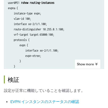
user@PE1 #
show routing-instances
    }

evpna {

}

    instance-type evpn;

ospf {

    vlan-id 100;

    area 0.0.0.0 {

    interface xe-2/1/1.100;

        interface all;

    route-distinguisher 10.255.0.1:100;

        interface fxp0.0 {

    vrf-target target:65000:100;

            disable;

    protocols {

        }

        evpn {

    }

            interface xe-2/1/1.100;

}

            evpn-etree;

ldp {

        }

    interface all;

Show
more
    }

    interface fxp0.0 {

        disable;

    }

検証
設定が正常に機能していることを確認します。
EVPN インスタンスのステータスの確認