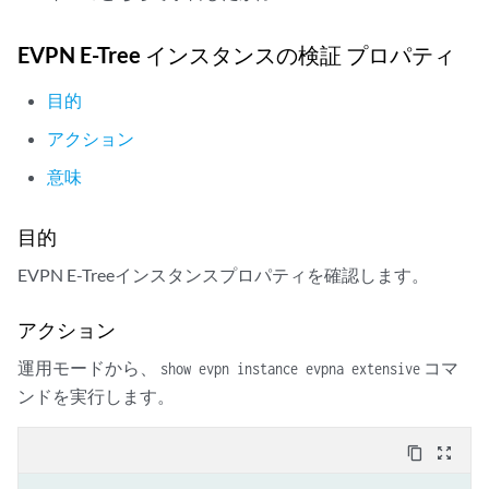
EVPN E-Tree インスタンスの検証 プロパティ
目的
アクション
意味
目的
EVPN E-Treeインスタンスプロパティを確認します。
アクション
運用モードから、
コマ
show evpn instance evpna extensive
ンドを実行します。
content_copy
zoom_out_map