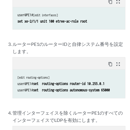
content_copy
zoom_out_map
user@PE1#
[edit interfaces]
set xe-2/1/1 unit 100 etree-ac-role root
ルーターPE1のルーターIDと自律システム番号を設定
します。
content_copy
zoom_out_map
[edit routing-options]
user@PE1#
set  routing-options router-id 10.255.0.1
user@PE1#
set  routing-options autonomous-system 65000
管理インターフェイスを除くルーターPE1のすべての
インターフェイスでLDPを有効にします。