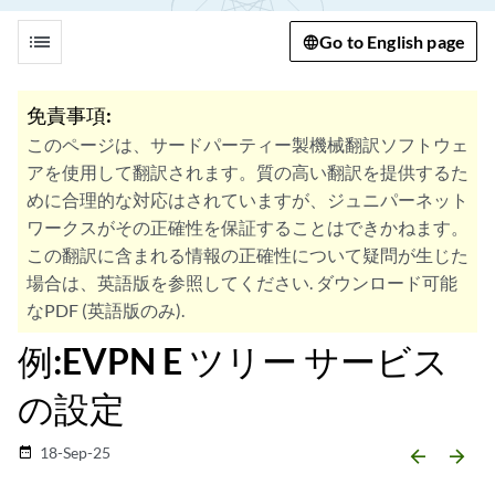
list
Go to English page
免責事項:
このページは、サードパーティー製機械翻訳ソフトウェ
アを使用して翻訳されます。質の高い翻訳を提供するた
めに合理的な対応はされていますが、ジュニパーネット
ワークスがその正確性を保証することはできかねます。
この翻訳に含まれる情報の正確性について疑問が生じた
場合は、英語版を参照してください. ダウンロード可能
なPDF (英語版のみ).
例:EVPN E ツリー サービス
の設定
18-Sep-25
date_range
arrow_backward
arrow_forward