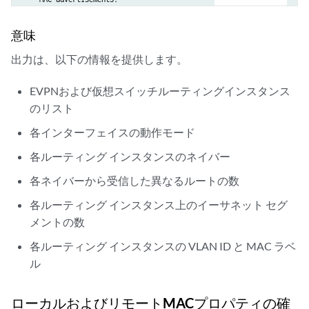
    MAC+IP advertisements:                    0       0

    Default gateway MAC advertisements:       0       0

意味
  Number of local interfaces: 1 (1 up)

出力は、以下の情報を提供します。
    Interface name  ESI                            Mode             S
    xe-2/1/1.100    00:00:00:00:00:00:00:00:00:00  single-homed     U
EVPNおよび仮想スイッチルーティングインスタンス
  Number of IRB interfaces: 0 (0 up)

  Number of bridge domains: 1

のリスト
    VLAN  Domain ID   Intfs / up    IRB intf   Mode             MAC s
各インターフェイスの動作モード
    100                  1    1                Extended         Enabl
  Number of neighbors: 2

各ルーティング インスタンスのネイバー
    Address               MAC    MAC+IP        AD        IM        ES 
各ネイバーから受信した異なるルートの数
    10.255.0.2              0         0         1         1         0 
    10.255.0.3              1         0         1         1         0 
各ルーティング インスタンス上のイーサネット セグ
  Number of ethernet segments: 0
メントの数
各ルーティング インスタンスの VLAN ID と MAC ラベ
ル
ローカルおよびリモートMACプロパティの確