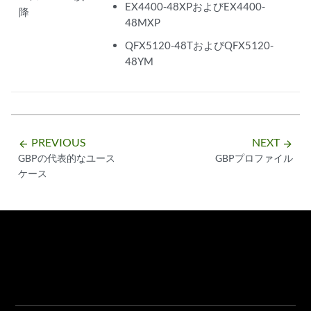
EX4400-48XPおよびEX4400-
降
48MXP
QFX5120-48TおよびQFX5120-
48YM
PREVIOUS
NEXT
arrow_backward
arrow_forward
GBPの代表的なユース
GBPプロファイル
ケース