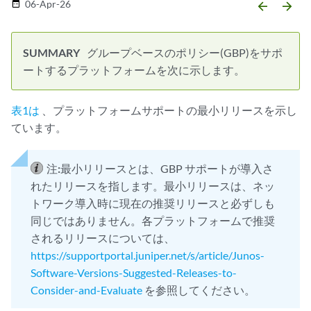
06-Apr-26
date_range
arrow_backward
arrow_forward
グループベースのポリシー(GBP)をサポ
ートするプラットフォームを次に示します。
表1は
、プラットフォームサポートの最小リリースを示し
ています。
注:
最小リリースとは、GBP サポートが導入さ
れたリリースを指します。最小リリースは、ネッ
トワーク導入時に現在の推奨リリースと必ずしも
同じではありません。各プラットフォームで推奨
されるリリースについては、
https://supportportal.juniper.net/s/article/Junos-
Software-Versions-Suggested-Releases-to-
Consider-and-Evaluate
を参照してください。