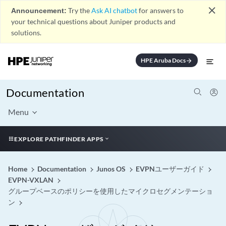
close
Announcement:
Try the
Ask AI chatbot
for answers to
your technical questions about Juniper products and
solutions.
HPE Aruba Docs
arrow_forward
Documentation
Menu
EXPLORE PATHFINDER APPS
Home
Documentation
Junos OS
EVPNユーザーガイド
EVPN-VXLAN
グループベースのポリシーを使用したマイクロセグメンテーショ
ン