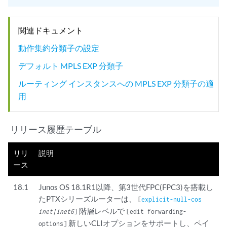
関連ドキュメント
動作集約分類子の設定
デフォルト MPLS EXP 分類子
ルーティング インスタンスへの MPLS EXP 分類子の適
用
リリース履歴テーブル
リリ
説明
ース
18.1
Junos OS 18.1R1以降、第3世代FPC(FPC3)を搭載し
たPTXシリーズルーターは、
[
explicit-null-cos
階層レベルで
inet|inet6
]
[edit forwarding-
新しいCLIオプションをサポートし、ペイ
options]