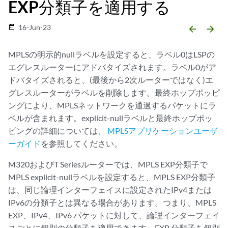
EXP分類子を適用する
16-Jun-23
date_range
arrow_backward
arrow_forward
MPLSの明示的nullラベルを設定すると、ラベル0はLSPの
エグレスルーターにアドバタイズされます。ラベル0がア
ドバタイズされると、(最後から2次ルーターではなく)エ
グレスルーターがラベルを削除します。最終ホップポッピ
ングにより、MPLSネットワークを通過するパケットにラ
ベルが含まれます。explicit-nullラベルと最終ホップポッ
ピングの詳細については、
MPLSアプリケーションユーザ
ーガイド
を参照してください。
M320およびT Seriesルーターでは、MPLS EXP分類子で
MPLS explicit-nullラベルを設定すると、MPLS EXP分類子
は、同じ論理インターフェイスに設定されたIPv4または
IPv6の分類子とは異なる場合があります。つまり、MPLS
EXP、IPv4、IPv6 パケットに対して、論理インターフェイ
スごとに個別の分類子を適用できます。EXP 分類子を個別