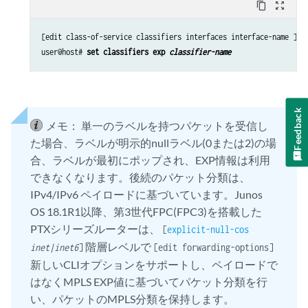
content_copy
zoom_out_map
[edit class-of-service classifiers interfaces interface-name ]

user@host# 
set classifiers exp 
classifier-name
Feedback
メモ：
単一のラベルを持つパケットを受信し
た場合、ラベルが明示的nullラベル(0または2)の場
合、ラベルが最初にポップされ、EXP情報は利用
できなくなります。後続のパケット分類は、
IPv4/IPv6 ペイロードに基づいています。Junos
OS 18.1R1以降、第3世代FPC(FPC3)を搭載した
PTXシリーズルーターは、
[
explicit-null-cos
階層レベルで
inet|inet6
]
[edit forwarding-options]
新しいCLIオプションをサポートし、ペイロードで
はなくMPLS EXP値に基づいてパケット分類を行
い、パケットのMPLS分類を保持します。