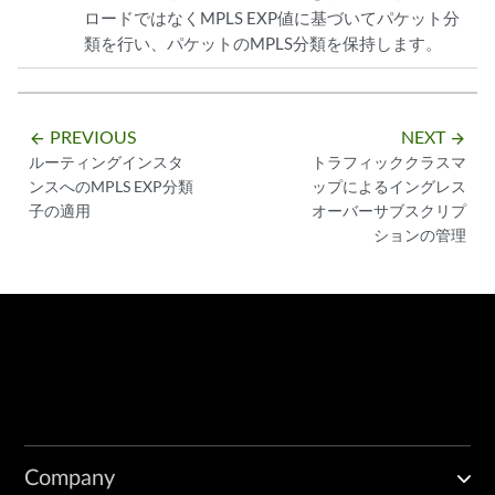
ロードではなくMPLS EXP値に基づいてパケット分
類を行い、パケットのMPLS分類を保持します。
PREVIOUS
NEXT
arrow_backward
arrow_forward
ルーティングインスタ
トラフィッククラスマ
ンスへのMPLS EXP分類
ップによるイングレス
子の適用
オーバーサブスクリプ
ションの管理
Company