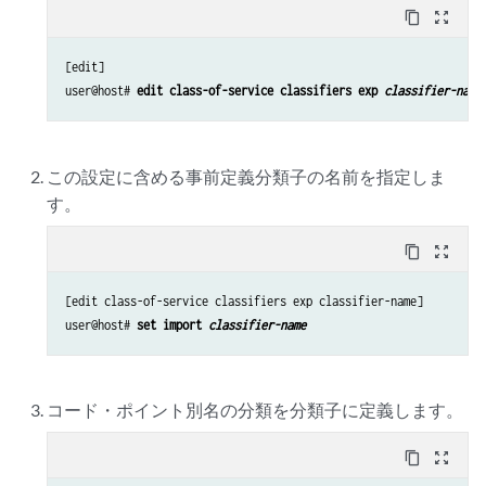
content_copy
zoom_out_map
[edit]

user@host# 
edit class-of-service classifiers exp 
classifier-name
この設定に含める事前定義分類子の名前を指定しま
す。
content_copy
zoom_out_map
[edit class-of-service classifiers exp classifier-name]

user@host# 
set import 
classifier-name
コード・ポイント別名の分類を分類子に定義します。
content_copy
zoom_out_map