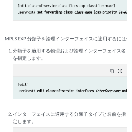
[edit class-of-service classifiers exp classifier-name]

user@host# 
set forwarding-class 
class-name
 loss-priority 
level
 c
MPLS EXP 分類子を論理インターフェイスに適用するには:
分類子を適用する物理および論理インターフェイス名
を指定します。
content_copy
zoom_out_map
[edit]

user@host# 
edit class-of-service interfaces 
interface-name
 unit 
インターフェイスに適用する分類子タイプと名前を指
定します。