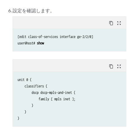
設定を確認します。
content_copy
zoom_out_map
[edit class-of-services interface ge-2/2/0]

user@host# 
show
content_copy
zoom_out_map
unit 0 {

    classifiers {

        dscp dscp-mpls-and-inet {

            family [ mpls inet ];

        }

    }
