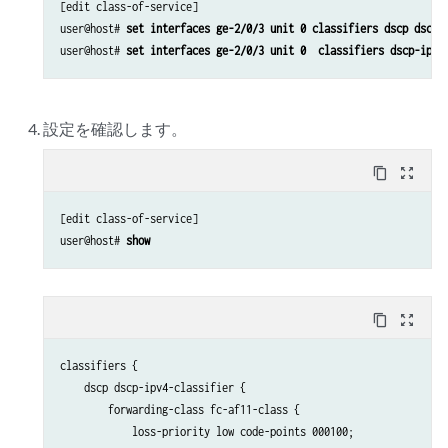
[edit class-of-service]

user@host# 
set interfaces ge-2/0/3 unit 0 classifiers dscp dscp-
user@host# 
set interfaces ge-2/0/3 unit 0  classifiers dscp-ipv6
設定を確認します。
content_copy
zoom_out_map
[edit class-of-service]

user@host# 
show
content_copy
zoom_out_map
classifiers {

    dscp dscp-ipv4-classifier {

        forwarding-class fc-af11-class {

            loss-priority low code-points 000100;
