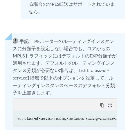
る場合のMPLS転送はサポートされていま
せん。
手記：
PEルーターのルーティングインスタン
スに分類子を設定しない場合でも、コアからの
MPLSトラフィックにはデフォルトのEXP分類子が
適用されます。デフォルトのルーティングインス
タンス分類が必要ない場合は、
[edit class-of-
階層で以下のオプションを設定して、ル
service]
ーティングインスタンスベースのデフォルト分類
子を上書きします。
content_copy
zoom_out_map
set class-of-service routing-instances 
routing-instance-name