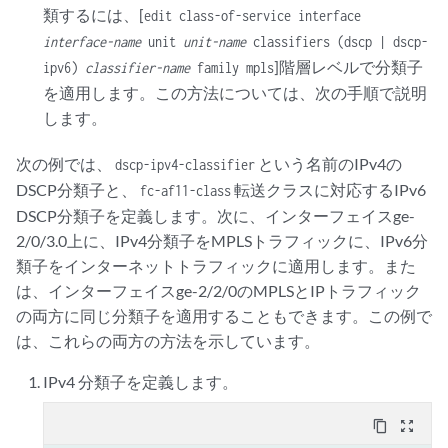
類するには、[
edit class-of-service interface
interface-name
unit
unit-name
classifiers (dscp | dscp-
]階層レベルで分類子
ipv6)
classifier-name
family mpls
を適用します。この方法については、次の手順で説明
します。
次の例では、
という名前のIPv4の
dscp-ipv4-classifier
DSCP分類子と、
転送クラスに対応するIPv6
fc-af11-class
DSCP分類子を定義します。次に、インターフェイスge-
2/0/3.0上に、IPv4分類子をMPLSトラフィックに、IPv6分
類子をインターネットトラフィックに適用します。また
は、インターフェイスge-2/2/0のMPLSとIPトラフィック
の両方に同じ分類子を適用することもできます。この例で
は、これらの両方の方法を示しています。
IPv4 分類子を定義します。
content_copy
zoom_out_map