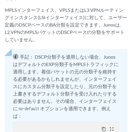
MPLSインターフェイス、VPLSまたはL3 VPNルーティン
グインスタンス(LSIインターフェイス)に対して、ユーザー
定義のDSCPベースのBA分類を設定できます。Junosは、
L2 VPNのMPLSパケットのDSCPベースの分類をサポート
していません。
手記：
DSCP分類子を適用しない場合、Junos
はデフォルトのEXP分類子をMPLSトラフィックに
適用します。着信パケットの元の分類子を維持す
る必要があるかもしれませんが、インターフェイ
スにカスタム分類子を設定したり、元の分類子を
上書きするデフォルト分類子を受け入れたりする
必要はありません。その場合、インターフェイス
に
オプションを適用できます。例え
no-default
ば：
content_copy
zoom_out_map