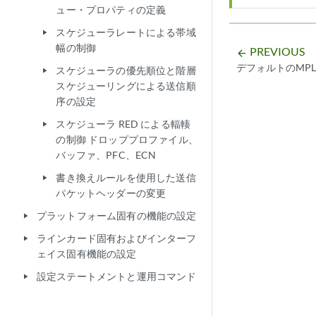
ュー・プロパティの定義
スケジューラレートによる帯域
play_arrow
幅の制御
PREVIOUS
arrow_backward
デフォルトのMPLS
スケジューラの優先順位と階層
play_arrow
スケジューリングによる送信順
序の設定
スケジューラ RED による輻輳
play_arrow
の制御 ドロッププロファイル、
バッファ、PFC、ECN
書き換えルールを使用した送信
play_arrow
パケットヘッダーの変更
プラットフォーム固有の機能の設定
play_arrow
ラインカード固有およびインターフ
play_arrow
ェイス固有機能の設定
設定ステートメントと運用コマンド
play_arrow