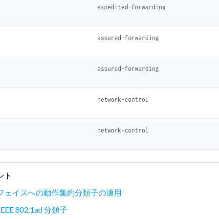
expedited-forwarding
assured-forwarding
assured-forwarding
network-control
network-control
ント
フェイスへの動作集約分類子の適用
EE 802.1ad 分類子