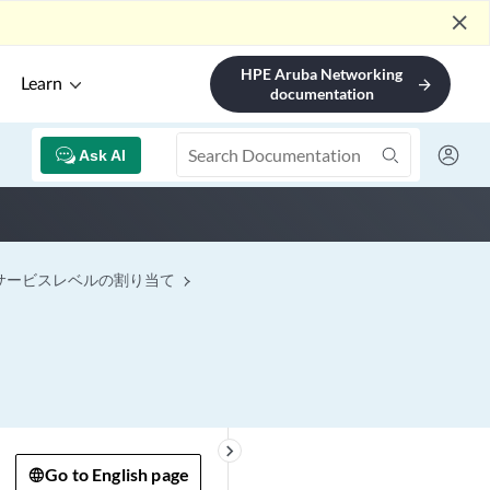
close
HPE Aruba Networking
Learn
arrow_forward
documentation
Ask AI
サービスレベルの割り当て
keyboard_arrow_right
Go to English page