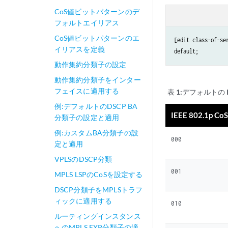
CoS値ビットパターンのデ
フォルトエイリアス
CoS値ビットパターンのエ
[edit class-of-se
イリアスを定義
動作集約分類子の設定
動作集約分類子をインター
フェイスに適用する
表 1:
デフォルトの IE
例:デフォルトのDSCP BA
IEEE 802.1p Co
分類子の設定と適用
例:カスタムBA分類子の設
000
定と適用
VPLSのDSCP分類
001
MPLS LSPのCoSを設定する
DSCP分類子をMPLSトラフ
ィックに適用する
010
ルーティングインスタンス
へのMPLS EXP分類子の適