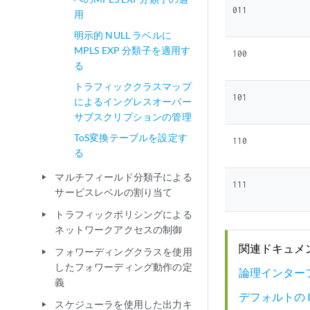
011
用
明示的 NULL ラベルに
MPLS EXP 分類子を適用す
100
る
トラフィッククラスマップ
101
によるイングレスオーバー
サブスクリプションの管理
ToS変換テーブルを設定す
110
る
マルチフィールド分類子による
play_arrow
111
サービスレベルの割り当て
トラフィックポリシングによる
play_arrow
ネットワークアクセスの制御
関連ドキュメ
フォワーディングクラスを使用
play_arrow
したフォワーディング動作の定
論理インター
義
デフォルトの IE
スケジューラを使用した出力キ
play_arrow