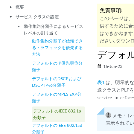
概要
play_arrow
免責事項:
サービス クラスの設定
play_arrow
このページは、
供するために合
動作集約分類子によるサービス
play_arrow
レベルの割り当て
はできかねます
ださい. ダウンロ
動作集約分類子が信頼でき
るトラフィックを優先する
デフォルト
方法
デフォルトのIP優先順位分
16-Jun-23
date_range
類子
デフォルトのDSCPおよび
表1
は、明示的なデ
DSCP IPv6分類子
送クラスとPLP
デフォルトのMPLS EXP分
service interfac
類子
デフォルトのIEEE 802.1p
メモ：
レ
分類子
表示されて
デフォルトのIEEE 802.1ad
分類子