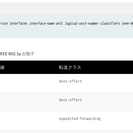
rvice interfaces 
interface-name
 unit 
logical-unit-number
 classifiers ieee-80
EE 802.1p 分類子
S値
転送クラス
best-effort
best-effort
expedited-forwarding