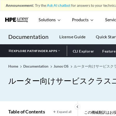
Announcement:
Try the
Ask AI chatbot
for answers to your technica
Solutions
Products
Servi
Documentation
License Guide
Quick Star
EXPLORE PATHFINDER APPS
CLI Explorer
Feature
Home
Documentation
Junos OS
ルーター向けサービスク
ルーター向けサービスクラス
keyboard_arrow_left
Table of Contents
Expand all
この機械翻訳はお役