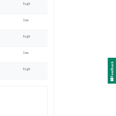
high
low
high
low
Feedback
high