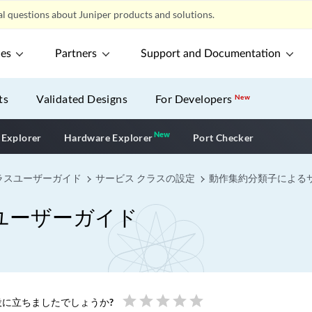
l questions about Juniper products and solutions.
ces
Partners
Support and Documentation
ts
Validated Designs
For Developers
New
New
New application
 Explorer
Hardware Explorer
Port Checker
ラスユーザーガイド
サービス クラスの設定
動作集約分類子による
ユーザーガイド
star
star
star
star
star
に立ちましたでしょうか?