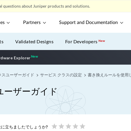
l questions about Juniper products and solutions.
ces
Partners
Support and Documentation
ts
Validated Designs
For Developers
New
New
New application
dware Explorer
ラスユーザーガイド
サービス クラスの設定
書き換えルールを使用
ユーザーガイド
star
star
star
star
star
に立ちましたでしょうか?