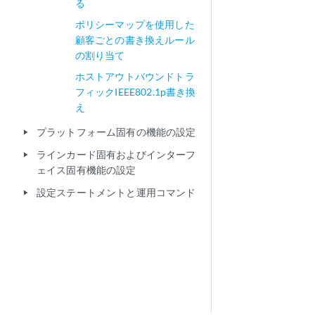
る
ポリシーマップを使用した
顧客ごとの書き換えルール
の割り当て
ホストアウトバウンドトラ
フィックIEEE802.1p書き換
え
プラットフォーム固有の機能の設定
play_arrow
ラインカード固有およびインターフ
play_arrow
ェイス固有機能の設定
設定ステートメントと運用コマンド
play_arrow