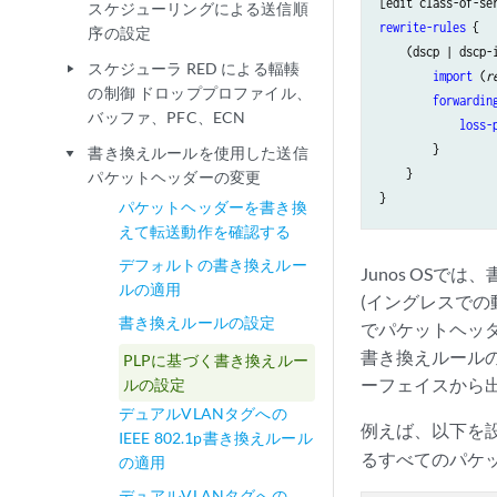
スケジューリングによる送信順
rewrite-rules
 {

序の設定
    (dscp | dscp-
スケジューラ RED による輻輳
play_arrow
import
 (
r
の制御 ドロッププロファイル、
forwardin
バッファ、PFC、ECN
loss-
        }

書き換えルールを使用した送信
play_arrow
    }

パケットヘッダーの変更
パケットヘッダーを書き換
えて転送動作を確認する
デフォルトの書き換えルー
Junos OS
ルの適用
(イングレスで
書き換えルールの設定
でパケットヘッダ
書き換えルールの
PLPに基づく書き換えルー
ーフェイスから出
ルの設定
デュアルVLANタグへの
例えば、以下を
IEEE 802.1p書き換えルール
るすべてのパケ
の適用
デュアルVLANタグへの