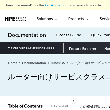
Announcement:
Try the
Ask AI chatbot
for answers to your technica
Solutions
Products
Servi
Documentation
License Guide
Quick Star
EXPLORE PATHFINDER APPS
Feature Explorer
Har
Home
Documentation
Junos OS
ルーター向けサービスク
ルーター向けサービスクラス
keyboard_arrow_left
Table of Contents
Expand all
この機械翻訳はお役