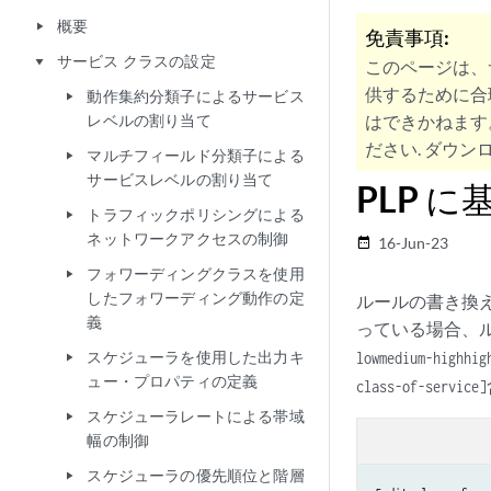
概要
play_arrow
免責事項:
サービス クラスの設定
play_arrow
このページは、
供するために合
動作集約分類子によるサービス
play_arrow
レベルの割り当て
はできかねます
ださい. ダウンロ
マルチフィールド分類子による
play_arrow
サービスレベルの割り当て
PLP 
トラフィックポリシングによる
play_arrow
ネットワークアクセスの制御
16-Jun-23
date_range
フォワーディングクラスを使用
play_arrow
したフォワーディング動作の定
ルールの書き換え
義
っている場合、ル
スケジューラを使用した出力キ
low
medium-high
hig
play_arrow
ュー・プロパティの定義
class-of-service]
スケジューラレートによる帯域
play_arrow
幅の制御
スケジューラの優先順位と階層
play_arrow