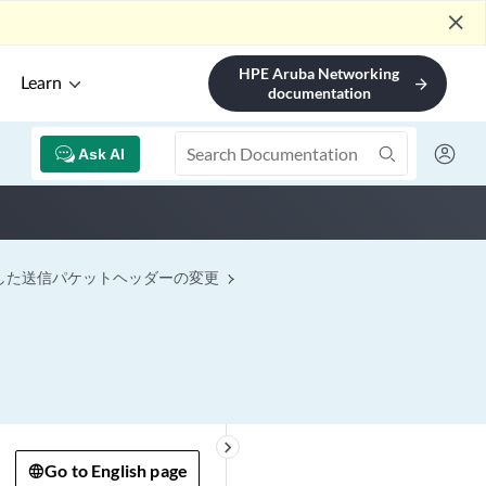
close
HPE Aruba Networking
Learn
arrow_forward
documentation
Ask AI
した送信パケットヘッダーの変更
keyboard_arrow_right
Go to English page