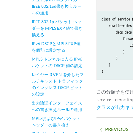
IEEE 802.1ad書き換えルー
ルの適用
class-of-service {
IEEE 802.1p パケット ヘッ
    rewrite-rules 
ダーを MPLS EXP 値で書き
        dscp dscp-
換える
            forwar
IPv6 DSCPとMPLS EXP値
                l
を個別に設定する
            }

        }

MPLS トンネルに入る IPv6
    }

パケットの DSCP 値の設定
レイヤー 3 VPN を介したマ
ルチキャスト トラフィック
のイングレス DSCP ビット
この分類子を使
の設定
service forwardin
出力論理インターフェイス
クラスが出力キ
への書き換えルールの適用
MPLSおよびIPv4パケット
ヘッダーの書き換え
PREVIOUS
arrow_backward