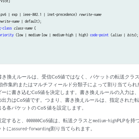
ipv6 | exp | ieee-802.1 | inet-precedence) 
rewrite-name
 					 {

ewrite-name
 | default);

g-class
class-name
 {

priority
 (low | medium-low | medium-high | high) 
code-point
 (
alias
 | 
bits
);

では、書き換えルールは、受信CoS値ではなく、パケットの転送ク
の動作集約またはマルチフィールド分類子によって割り当てられ
ーに書き込むCoS値を決定します。書き換えルールの入力は、
出力はCoS値です。つまり、書き換えルールは、指定された転送
る各パケットの CoS 値を設定します。
設定すると、
CoS値は、転送クラスと
PLPを
000000
medium-high
ットに
割り当てられます。
assured-forwarding