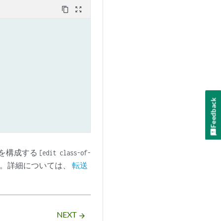
content_copy
zoom_out_map
Feedback
を構成する
[edit class-of-
。詳細については、
転送
NEXT
arrow_forward