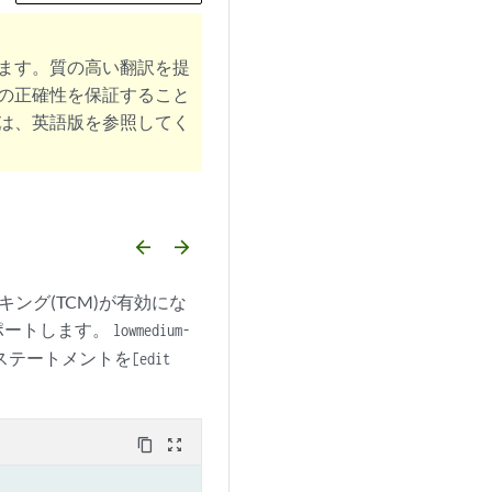
ます。質の高い翻訳を提
の正確性を保証すること
は、英語版を参照してく
arrow_backward
arrow_forward
ング(TCM)が有効にな
ポートします。
low
medium-
のステートメントを
[edit
content_copy
zoom_out_map