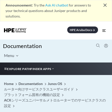
close
Announcement:
Try the
Ask AI chatbot
for answers to
your technical questions about Juniper products and
solutions.
HPE Aruba Docs
arrow_forward
Documentation
Menu
EXPLORE PATHFINDER APPS
Home
Documentation
Junos OS
ルーター向けサービスクラスユーザーガイド
プラットフォーム固有の機能の設定
ACXシリーズユニバーサルメトロルーターでのサービスクラスの
設定