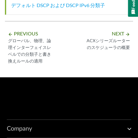
デフォルト DSCP および DSCP IPv6 分類子
PREVIOUS
NEXT
arrow_backward
arrow_forward
グローバル、物理、論
ACXシリーズルーター
理インターフェイスレ
のスケジューラの概要
ベルでの分類子と書き
換えルールの適用
Company