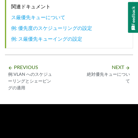
関連ドキュメント
Feedback
ス厳優先キューについて
例: 優先度のスケジューリングの設定
例: ス厳優先キューイングの設定
PREVIOUS
NEXT
arrow_backward
arrow_forward
例:VLAN へのスケジュ
絶対優先キューについ
ーリングとシェーピン
て
グの適用