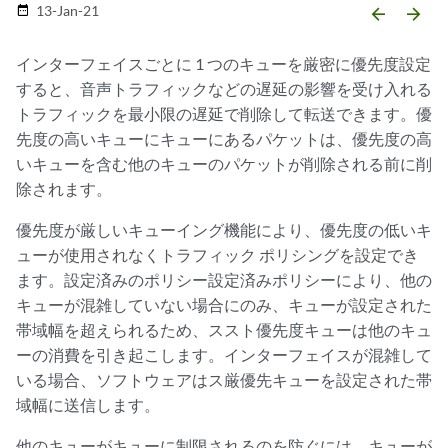
13-Jan-21
date_range
arrow_backward
arrow_forward
インターフェイスごとに 1 つのキューを厳密に優先度設定
すると、音声トラフィックなどの遅延の影響を受け入れる
トラフィックを最小限の遅延で削除して転送できます。優
先度の高いキューにキューにあるパケットは、優先度の高
いキューを含む他のキューのパケットが削除される前に削
除されます。
優先度が厳しいキューイング機能により、優先度の低いキ
ューが使用されなくトラフィック ポリシングを設定でき
ます。設定済みのポリシー設定済みポリシーにより、他の
キューが混雑していない場合にのみ、キューが設定された
帯域幅を超えられるため、ススト優先度キューは他のキュ
ーの消費を引き起こします。インターフェイスが混雑して
いる場合、ソフトウェアはス厳優先キューを設定された帯
域幅に送信します。
他のキューがキューに制限されるのを防ぐには、キューが